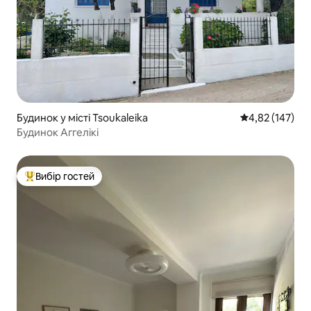
Будинок у місті Tsoukaleika
Середня оцінка
4,82 (147)
Будинок Аггелікі
Вибір гостей
Топ вибір гостей