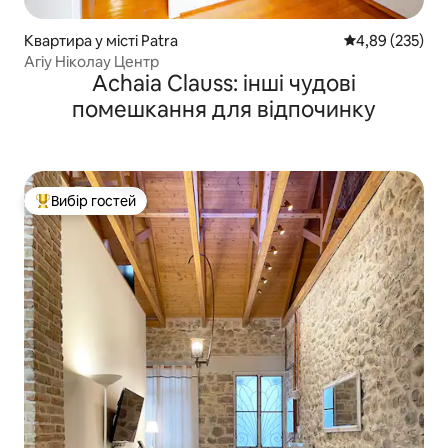
Квартира у місті Patra
Середня оцінка:
4,89 (235)
Агіу Ніколау Центр
Achaia Clauss: інші чудові
помешкання для відпочинку
Вибір гостей
Топ вибір гостей