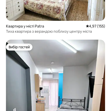
Квартира у місті Patra
Середня оцінка
4,97 (155)
Тиха квартира з верандою поблизу центру міста
Вибір гостей
Вибір гостей