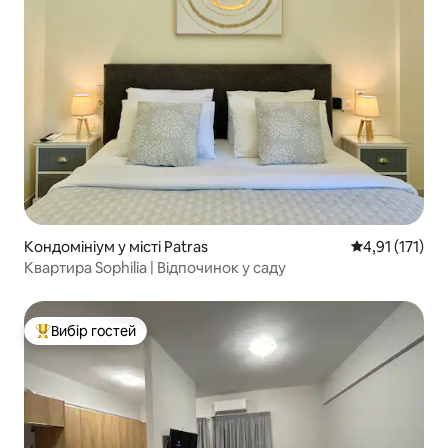
Кондомініум у місті Patras
Середня оцінка
4,91 (171)
Квартира Sophilia | Відпочинок у саду
Вибір гостей
Топ вибір гостей