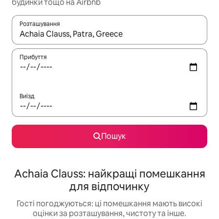
будинки тощо на Airbnb
Розташування
Отримавши результати пошуку, використовуйте для навігації с
Прибуття
Виїзд
Пошук
Achaia Clauss: найкращі помешкання
для відпочинку
Гості погоджуються: ці помешкання мають високі
оцінки за розташування, чистоту та інше.