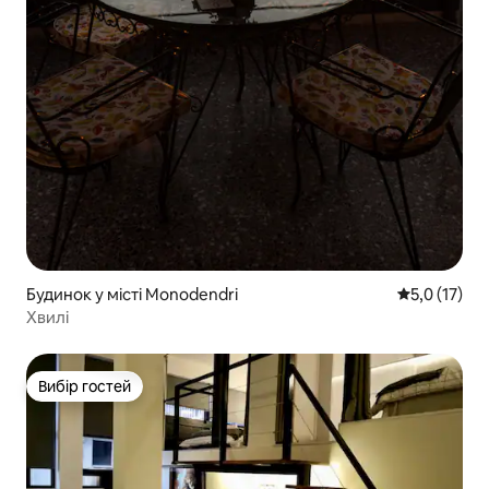
Будинок у місті Monodendri
Середня оцін
5,0 (17)
Хвилі
Вибір гостей
Вибір гостей