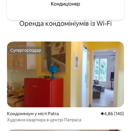
Кондиціонер
Оренда кондомініумів із Wi-Fi
Супергосподар
Супергосподар
Кондомініум у місті Patra
Середня оцінка:
4,86 (140)
Художня квартира в центрі Патраса