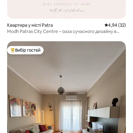
Квартира у місті Patra
Середня оцінк
4,94 (32)
Modh Patras City Centre – оаза сучасного дизайну в
центрі міста
Вибір гостей
Топ вибір гостей