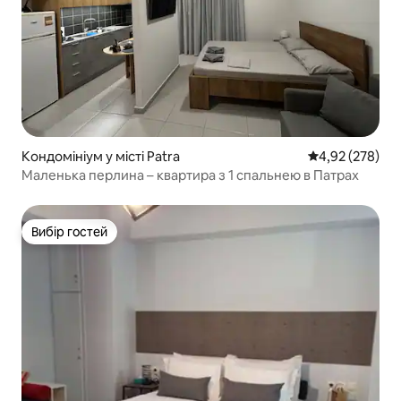
Кондомініум у місті Patra
Середня оцінка:
4,92 (278)
Маленька перлина – квартира з 1 спальнею в Патрах
Вибір гостей
Вибір гостей