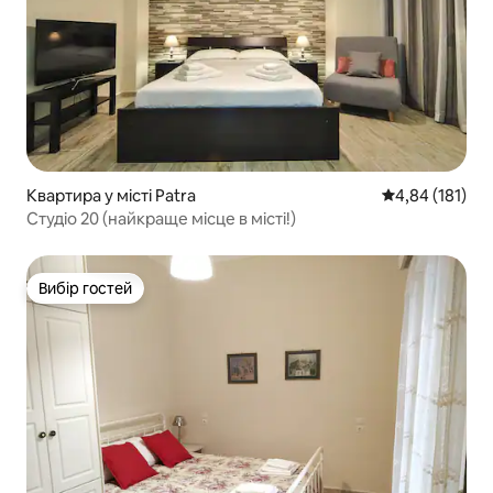
Квартира у місті Patra
Середня оцінка
4,84 (181)
Студіо 20 (найкраще місце в місті!)
Вибір гостей
Вибір гостей