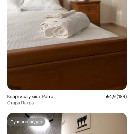
Квартира у місті Patra
Середня оцінк
4,9 (189)
Стара Патра
Супергосподар
Супергосподар