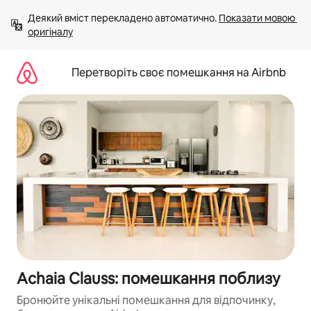
Перейти
Деякий вміст перекладено автоматично. 
Показати мовою 
до
оригіналу
вмісту
Перетворіть своє помешкання на Airbnb
Achaia Clauss: помешкання поблизу
Бронюйте унікальні помешкання для відпочинку,