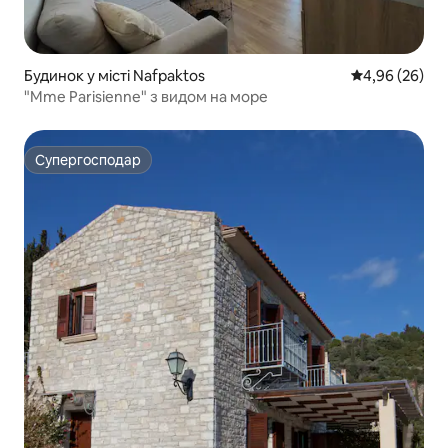
Будинок у місті Nafpaktos
Середня оцінка
4,96 (26)
"Mme Parisienne" з видом на море
Супергосподар
Супергосподар