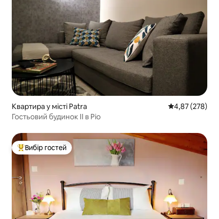
Квартира у місті Patra
Середня оцінка:
4,87 (278)
Гостьовий будинок II в Ріо
Вибір гостей
Топ вибір гостей