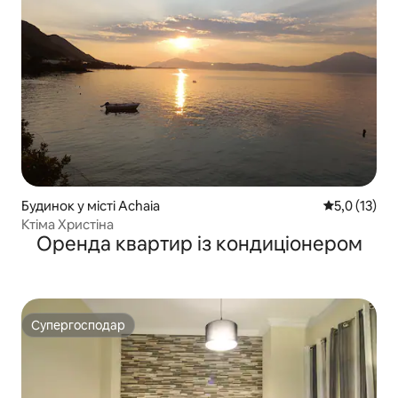
Будинок у місті Achaia
Середня оцін
5,0 (13)
Ктіма Христіна
Оренда квартир із кондиціонером
Супергосподар
Супергосподар