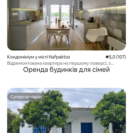
Кондомініум у місті Nafpaktos
Середня оцінк
5,0 (107)
Відремонтована квартира на першому поверсі, з
Оренда будинків для сімей
боковими стінами, площею 85 кв. м
Супергосподар
Супергосподар