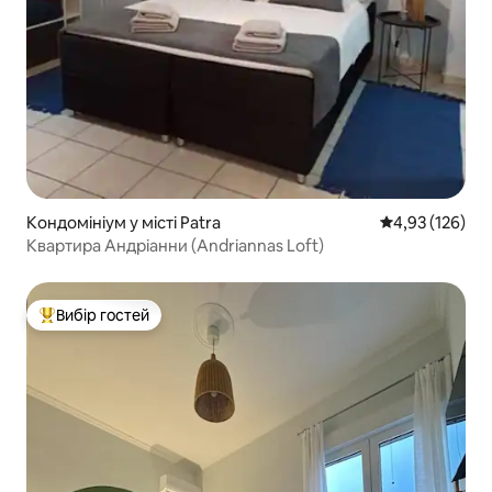
Кондомініум у місті Patra
Середня оцінка
4,93 (126)
Квартира Андріанни (Andriannas Loft)
Вибір гостей
Топ вибір гостей