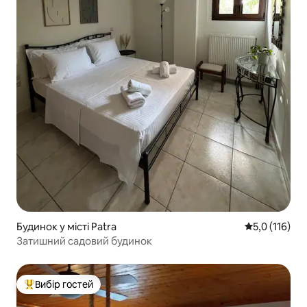
Будинок у місті Patra
Середня оцінк
5,0 (116)
Затишний садовий будинок
Вибір гостей
Топ вибір гостей