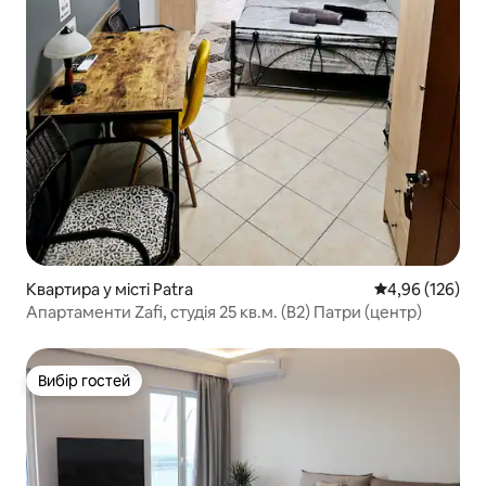
Квартира у місті Patra
Середня оцінка
4,96 (126)
Апартаменти Zafi, студія 25 кв.м. (B2) Патри (центр)
Вибір гостей
Вибір гостей