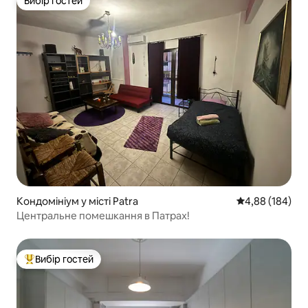
Вибір гостей
Вибір гостей
Кондомініум у місті Patra
Середня оцінка:
4,88 (184)
Центральне помешкання в Патрах!
Вибір гостей
Топ вибір гостей