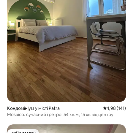
Кондомініум у місті Patra
Середня оцінка
4,98 (141)
Mosaico: сучасний і ретро! 54 кв.м, 15 хв від центру