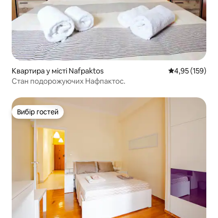
Квартира у місті Nafpaktos
Середня оцінка
4,95 (159)
Стан подорожуючих Нафпактос.
Вибір гостей
Вибір гостей