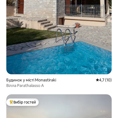
Будинок у місті Monastiraki
Середня оцін
4,7 (10)
Вілла Parathalasso A
Вибір гостей
Топ вибір гостей