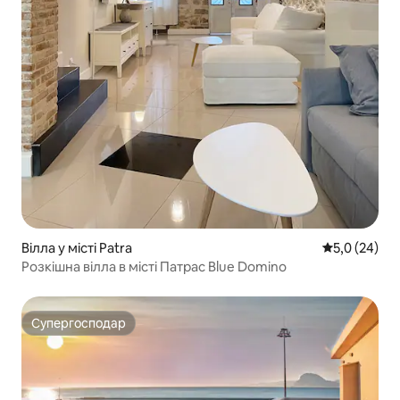
Вілла у місті Patra
Середня оцін
5,0 (24)
Розкішна вілла в місті Патрас Blue Domino
Супергосподар
Супергосподар