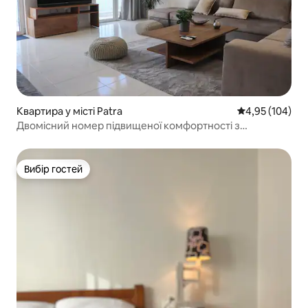
Квартира у місті Patra
Середня оцінка
4,95 (104)
Двомісний номер підвищеної комфортності з
приголомшливим видом на море. DT
Вибір гостей
Вибір гостей