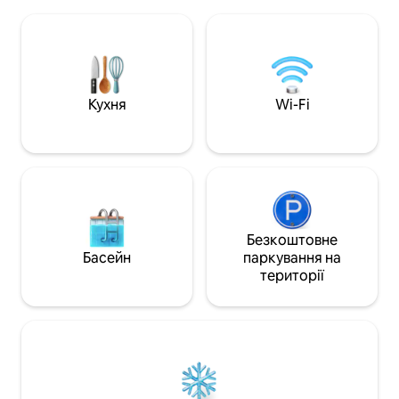
робочий ліфт Патраса, хоча новий ліфт
односпальним лі
доставить вас безпосередньо на 4-й
ліжко, шафа, а та
поверх, де ви зможете
головній зоні, у в
насолоджуватися видом на море з
зручний диван, те
балкону. Незважаючи на те, що
піч. Доступний з
квартира знаходиться лише в
електромобіля.
декількох кроках від усіх магазинів,
Кухня
Wi-Fi
ресторанів та барів, вона залишається
затишним приміщенням.
Безкоштовне
Басейн
паркування на
території