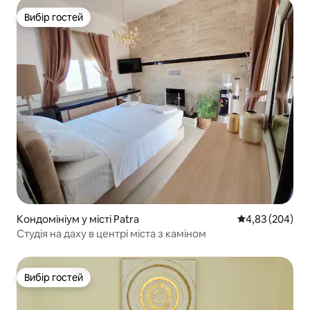
Вибір гостей
Вибір гостей
Кондомініум у місті Patra
Середня оцінка:
4,83 (204)
Студія на даху в центрі міста з каміном
Вибір гостей
Вибір гостей