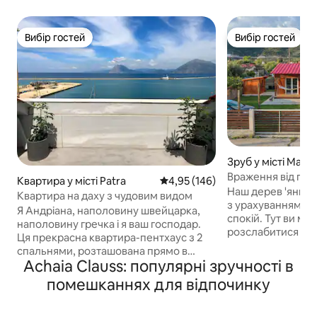
Вибір гостей
Вибір гостей
Вибір гостей
Вибір гостей
Зруб у місті Macy
Враження від по
Квартира у місті Patra
Середня оцінка: 4,95 з 5, відгук
4,95 (146)
Наш дерев 'яний
Квартира на даху з чудовим видом
з урахуванням одні
Я Андріана, наполовину швейцарка,
спокій. Тут ви м
наполовину гречка і я ваш господар.
розслабитися і н
Ця прекрасна квартира-пентхаус з 2
природою. У будинку працює повністю
спальнями, розташована прямо в
обладнана кухня
Achaia Clauss: популярні зручності в
центрі Патраса, знаходиться
холодильник, дух
всередині довоєнної будівлі, яка
помешканнях для відпочинку
піч, а також кавовар
належала моєму грецькому дідусі. У
кімната простора
будівлі знаходиться найстаріший
душ. У спальні є 