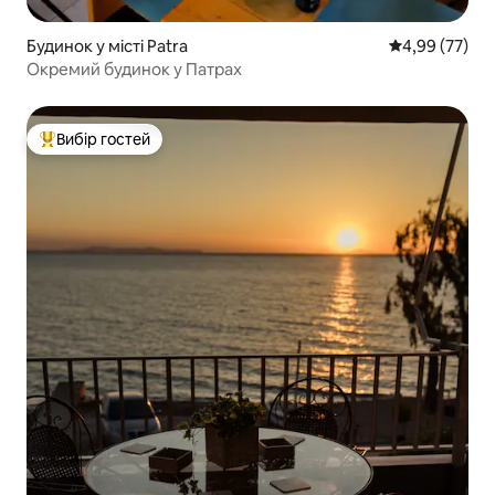
Будинок у місті Patra
Середня оцінк
4,99 (77)
Окремий будинок у Патрах
Вибір гостей
Топ вибір гостей