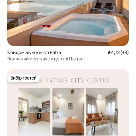
Кондомініум у місті Patra
Середня оцінк
4,73 (48)
Величний пентхаус у центрі Патри
Вибір гостей
Вибір гостей