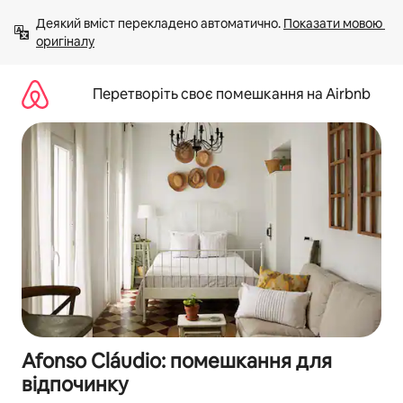
Перейти
Деякий вміст перекладено автоматично. 
Показати мовою 
до
оригіналу
вмісту
Перетворіть своє помешкання на Airbnb
Afonso Cláudio: помешкання для
відпочинку