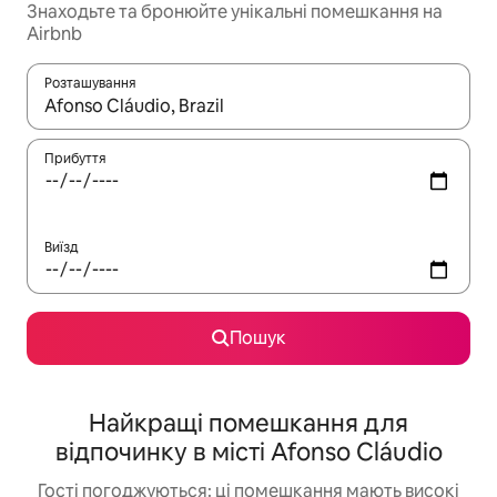
Знаходьте та бронюйте унікальні помешкання на
Airbnb
Розташування
Отримавши результати пошуку, використовуйте для навігації с
Прибуття
Виїзд
Пошук
Найкращі помешкання для
відпочинку в місті Afonso Cláudio
Гості погоджуються: ці помешкання мають високі