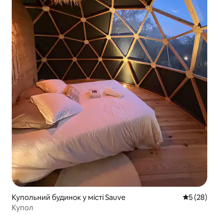
Купольний будинок у місті Sauve
Середня оц
5 (28)
Купол