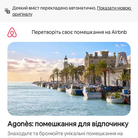
Перейти
Деякий вміст перекладено автоматично. 
Показати мовою 
до
оригіналу
вмісту
Перетворіть своє помешкання на Airbnb
Agonès: помешкання для відпочинку
Знаходьте та бронюйте унікальні помешкання на