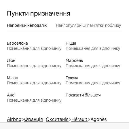
Пункти призначення
Напрямки неподалік
Найпопулярніші пам’ятки поблизу
Барселона
Ніцца
Помешкання для відпочинку
Помешкання для відпочинку
Ліон
Марсель
Помешкання для відпочинку
Помешкання для відпочинку
Мілан
Тулуза
Помешкання для відпочинку
Помешкання для відпочинку
Ансі
Показати більше
Помешкання для відпочинку
Airbnb
Франція
Окситанія
Hérault
Agonès