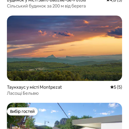
Сільський будинок за 200 м від берега
Таунхаус у місті Montpezat
Середня о
5 (5)
Ласощі Бельвю
Вибір гостей
Вибір гостей