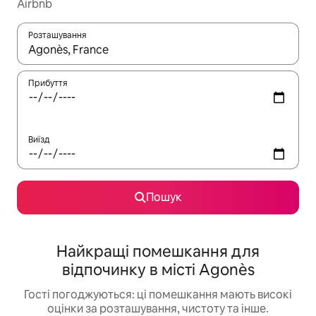
Airbnb
Розташування
Отримавши результати пошуку, використовуйте для навігації с
Прибуття
Виїзд
Пошук
Найкращі помешкання для
відпочинку в місті Agonès
Гості погоджуються: ці помешкання мають високі
оцінки за розташування, чистоту та інше.