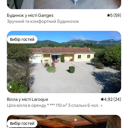
Будинок у місті Ganges
Середня оц
5 (59)
Зручний та комфортний будиночок
Вибір гостей
Вибір гостей
Вілла у місті Laroque
Середня оцінк
4,92 (24)
Ціла вілла в оренду * *** 110 м² 3 спальні 6 чол. +
Вибір гостей
Вибір гостей