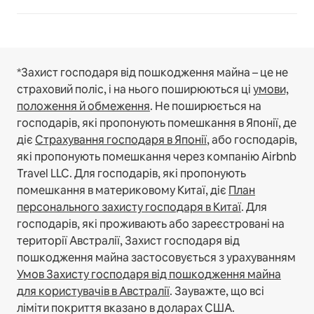
*Захист господаря від пошкодження майна – це не
страховий поліс, і на нього поширюються ці
умови,
положення й обмеження
.
Не поширюється на
господарів, які пропонують помешкання в Японії, де
діє
Страхування господаря в Японії
, або господарів,
які пропонують помешкання через компанію Airbnb
Travel LLC.
Для господарів, які пропонують
помешкання в материковому Китаї, діє
План
персонального захисту господаря в Китаї
.
Для
господарів, які проживають або зареєстровані на
території Австралії, Захист господаря від
пошкодження майна застосовується з урахуванням
Умов Захисту господаря від пошкодження майна
для користувачів в Австралії
. Зауважте, що всі
ліміти покриття вказано в доларах США.