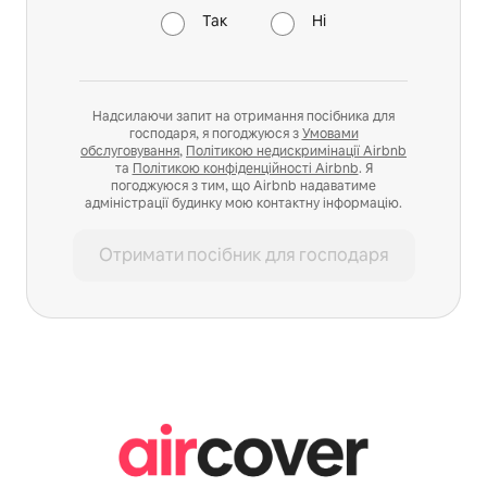
Так
Ні
Надсилаючи запит на отримання посібника для
господаря, я погоджуюся з
Умовами
обслуговування
,
Політикою недискримінації Airbnb
та
Політикою конфіденційності Airbnb
. Я
погоджуюся з тим, що Airbnb надаватиме
адміністрації будинку мою контактну інформацію.
Отримати посібник для господаря