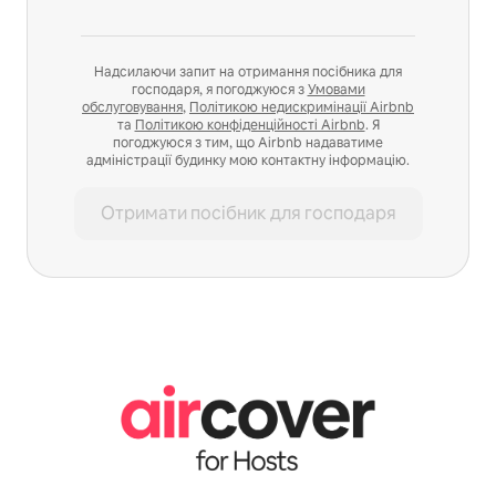
Надсилаючи запит на отримання посібника для
господаря, я погоджуюся з
Умовами
обслуговування
,
Політикою недискримінації Airbnb
та
Політикою конфіденційності Airbnb
. Я
погоджуюся з тим, що Airbnb надаватиме
адміністрації будинку мою контактну інформацію.
Отримати посібник для господаря