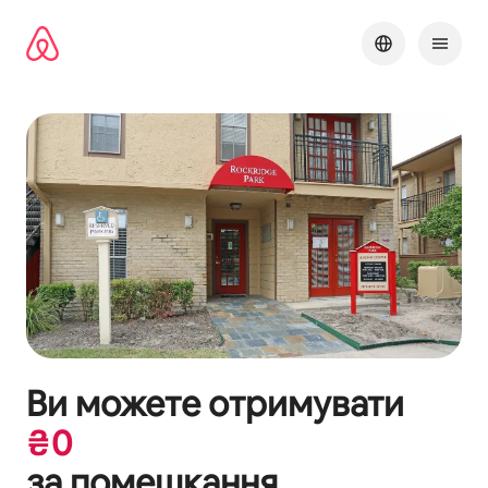
Перейти
до
вмісту
Ви можете отримувати
₴
0
за помешкання