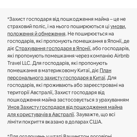
*Захист господаря від пошкодження майна – це не
страховий поліс, і на нього поширюються ці
умови,
положення й обмеження
.
Не поширюється на
господарів, які пропонують помешкання в Японії, де
діє
Страхування господаря в Японії
, або господарів,
які пропонують помешкання через компанію Airbnb
Travel LLC.
Для господарів, які пропонують
помешкання в материковому Китаї, діє
План
персонального захисту господаря в Китаї
.
Для
господарів, які проживають або зареєстровані на
території Австралії, Захист господаря від
пошкодження майна застосовується з урахуванням
Умов Захисту господаря від пошкодження майна
для користувачів в Австралії
. Зауважте, що всі
ліміти покриття вказано в доларах США.
*Для оголошень у штаті Вашингтон договірні