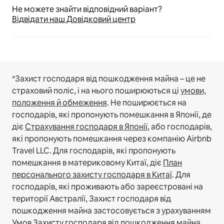
Не можете знайти відповідний варіант?
Відвідати наш Довідковий центр
*Захист господаря від пошкодження майна – це не
страховий поліс, і на нього поширюються ці
умови,
положення й обмеження
.
Не поширюється на
господарів, які пропонують помешкання в Японії, де
діє
Страхування господаря в Японії
, або господарів,
які пропонують помешкання через компанію Airbnb
Travel LLC.
Для господарів, які пропонують
помешкання в материковому Китаї, діє
План
персонального захисту господаря в Китаї
.
Для
господарів, які проживають або зареєстровані на
території Австралії, Захист господаря від
пошкодження майна застосовується з урахуванням
Умов Захисту господаря від пошкодження майна