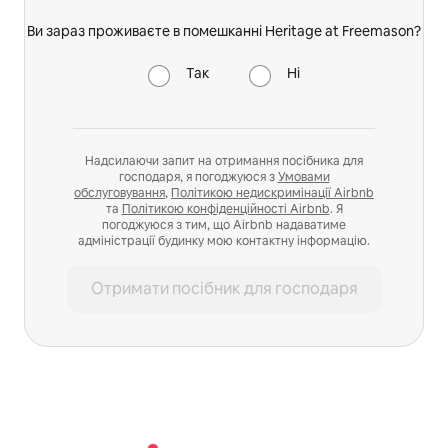
Ви зараз проживаєте в помешканні Heritage at Freemason?
Так
Ні
Надсилаючи запит на отримання посібника для
господаря, я погоджуюся з
Умовами
обслуговування
,
Політикою недискримінації Airbnb
та
Політикою конфіденційності Airbnb
. Я
погоджуюся з тим, що Airbnb надаватиме
адміністрації будинку мою контактну інформацію.
Отримати посібник для господаря