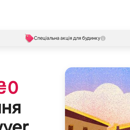
Спеціальна акція для будинку
₴
0
ння
wyer