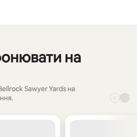
бронювати на
llrock Sawyer Yards на
ння.
_