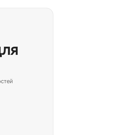
для
остей