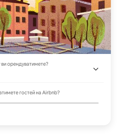
у ви орендуватимете?
атимете гостей на Airbnb?