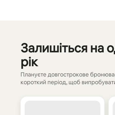
Ваш потенційний дохід становить ₴31061 на місяць
Залишіться на о
Відображаються 0 з 0
рік
Плануєте довгострокове бронюван
короткий період, щоб випробувати