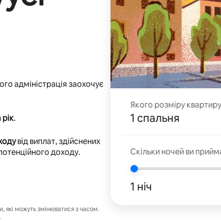
 його адміністрація заохочує
Якого розміру квартир
1 спальня
 рік
.
ходу
від виплат, здійснених
Скільки ночей ви прийм
 потенційного доходу.
1 ніч
 які можуть змінюватися з часом.
.