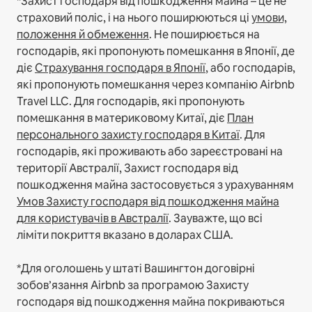
*Захист господаря від пошкодження майна – це не
страховий поліс, і на нього поширюються ці
умови,
положення й обмеження
.
Не поширюється на
господарів, які пропонують помешкання в Японії, де
діє
Страхування господаря в Японії
, або господарів,
які пропонують помешкання через компанію Airbnb
Travel LLC.
Для господарів, які пропонують
помешкання в материковому Китаї, діє
План
персонального захисту господаря в Китаї
.
Для
господарів, які проживають або зареєстровані на
території Австралії, Захист господаря від
пошкодження майна застосовується з урахуванням
Умов Захисту господаря від пошкодження майна
для користувачів в Австралії
. Зауважте, що всі
ліміти покриття вказано в доларах США.
*Для оголошень у штаті Вашингтон договірні
зобов’язання Airbnb за програмою Захисту
господаря від пошкодження майна покриваються