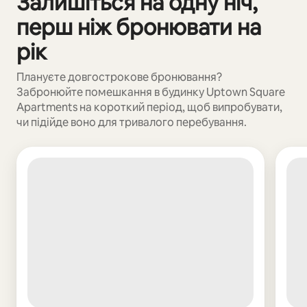
Залишіться на одну ніч,
перш ніж бронювати на
рік
Плануєте довгострокове бронювання?
Забронюйте помешкання в будинку Uptown Square
Apartments на короткий період, щоб випробувати,
чи підійде воно для тривалого перебування.