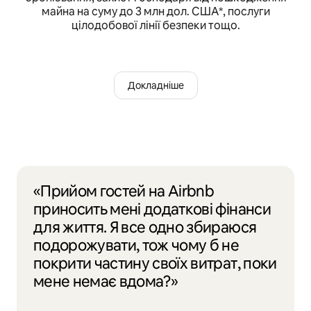
майна на суму до 3 млн дол. США*, послуги
цілодобової лінії безпеки тощо.
Докладніше
«Прийом гостей на Airbnb
приносить мені додаткові фінанси
для життя. Я все одно збираюся
подорожувати, тож чому б не
покрити частину своїх витрат, поки
мене немає вдома?»