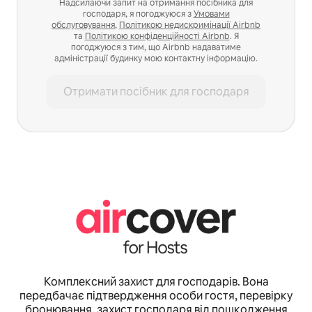
Надсилаючи запит на отримання посібника для
господаря, я погоджуюся з
Умовами
обслуговування
,
Політикою недискримінації Airbnb
та
Політикою конфіденційності Airbnb
. Я
погоджуюся з тим, що Airbnb надаватиме
адміністрації будинку мою контактну інформацію.
Отримати посібник для господаря
Комплексний захист для господарів. Вона
передбачає підтвердження особи гостя, перевірку
бронювання, захист господаря від пошкодження