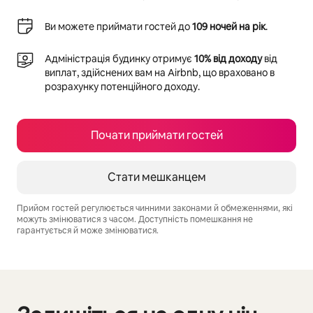
Ви можете приймати гостей до
109 ночей на рік
.
Адміністрація будинку отримує
10% від доходу
від
виплат, здійснених вам на Airbnb, що враховано в
розрахунку потенційного доходу.
Почати приймати гостей
Стати мешканцем
Прийом гостей регулюється чинними законами й обмеженнями, які
можуть змінюватися з часом. Доступність помешкання не
гарантується й може змінюватися.
Ваш потенційний дохід становить ₴49903 на місяць
Відображаються 0 з 0