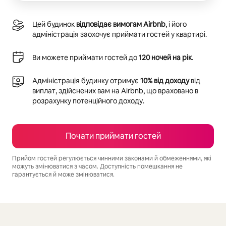
Цей будинок
відповідає вимогам Airbnb
, і його
адміністрація заохочує приймати гостей у квартирі.
Ви можете приймати гостей до
120 ночей на рік
.
Адміністрація будинку отримує
10% від доходу
від
виплат, здійснених вам на Airbnb, що враховано в
розрахунку потенційного доходу.
Почати приймати гостей
Прийом гостей регулюється чинними законами й обмеженнями, які
можуть змінюватися з часом. Доступність помешкання не
гарантується й може змінюватися.
Ваш потенційний дохід становить ₴41875 на місяць