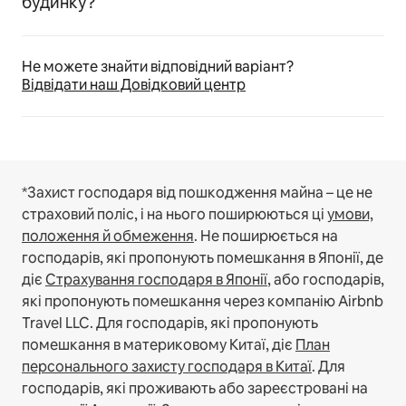
будинку?
Не можете знайти відповідний варіант?
Відвідати наш Довідковий центр
*Захист господаря від пошкодження майна – це не
страховий поліс, і на нього поширюються ці
умови,
положення й обмеження
.
Не поширюється на
господарів, які пропонують помешкання в Японії, де
діє
Страхування господаря в Японії
, або господарів,
які пропонують помешкання через компанію Airbnb
Travel LLC.
Для господарів, які пропонують
помешкання в материковому Китаї, діє
План
персонального захисту господаря в Китаї
.
Для
господарів, які проживають або зареєстровані на