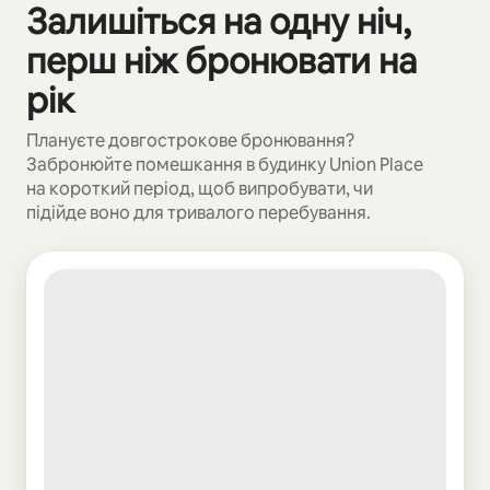
Залишіться на одну ніч,
Відображаються 0 з 0
перш ніж бронювати на
рік
Плануєте довгострокове бронювання?
Забронюйте помешкання в будинку Union Place
на короткий період, щоб випробувати, чи
підійде воно для тривалого перебування.