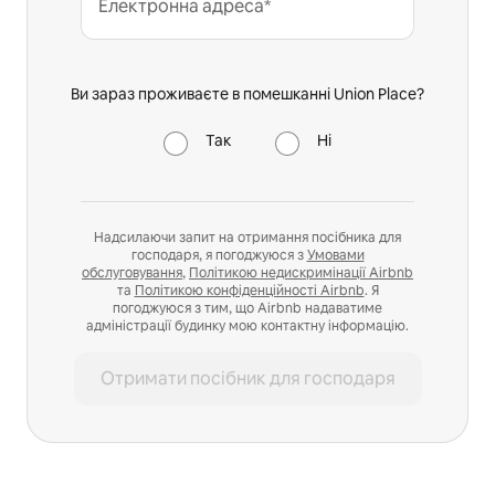
Електронна адреса*
Ви зараз проживаєте в помешканні Union Place?
Так
Ні
Надсилаючи запит на отримання посібника для
господаря, я погоджуюся з
Умовами
обслуговування
,
Політикою недискримінації Airbnb
та
Політикою конфіденційності Airbnb
. Я
погоджуюся з тим, що Airbnb надаватиме
адміністрації будинку мою контактну інформацію.
Отримати посібник для господаря