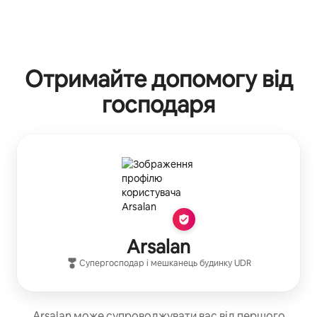
Отримайте допомогу від
господаря
Arsalan
Супергосподар
і мешканець будинку
UDR
Arsalan може супроводжувати вас від першого