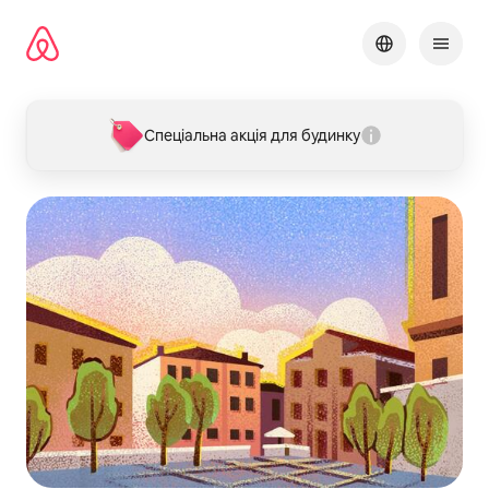
Перейти
до
вмісту
Спеціальна акція для будинку