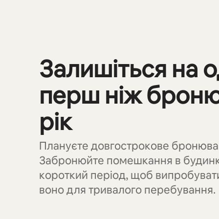
Відображаються 0 з 0
Залишіться на о
перш ніж броню
рік
Плануєте довгострокове бронюва
Забронюйте помешкання в будинку
короткий період, щоб випробувати
воно для тривалого перебування.