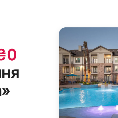
₴
0
ння
a
»