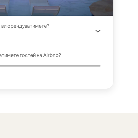
у ви орендуватимете?
атимете гостей на Airbnb?