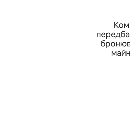
Ком
передбач
бронюв
майн