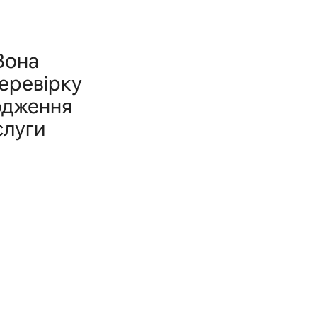
Вона
перевірку
одження
слуги