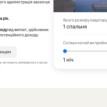
 його адміністрація заохочує
а рік
.
Якого розміру квартир
1 спальня
ходу
від виплат, здійснених
 потенційного доходу.
Скільки ночей ви прийм
анцем
1 ніч
 які можуть змінюватися з часом.
.