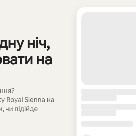
дну ніч,
вати на
ння?
 Royal Sienna на
, чи підійде