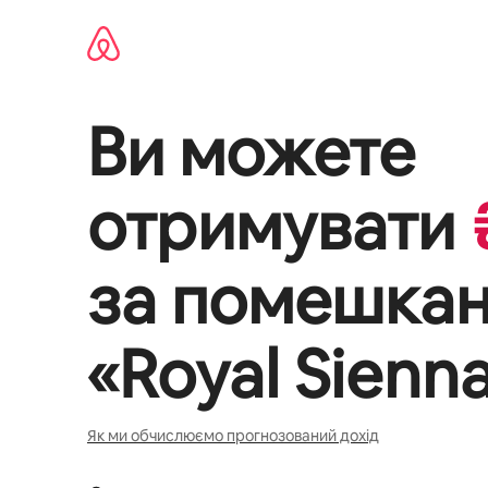
Перейти
до
вмісту
Ви можете
отримувати
за помешка
«
Royal Sienn
Як ми обчислюємо прогнозований дохід