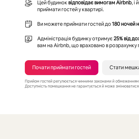
Цей будинок
відповідає вимогам Airbnb
, і
приймати гостей у квартирі.
Ви можете приймати гостей до
180 ночей н
Адміністрація будинку отримує
25% від до
вам на Airbnb, що враховано в розрахунку
Почати приймати гостей
Стати мешк
Прийом гостей регулюється чинними законами й обмеженнями,
Доступність помешкання не гарантується й може змінюватися
Ваш потенційний дохід становить ₴28060 на місяць