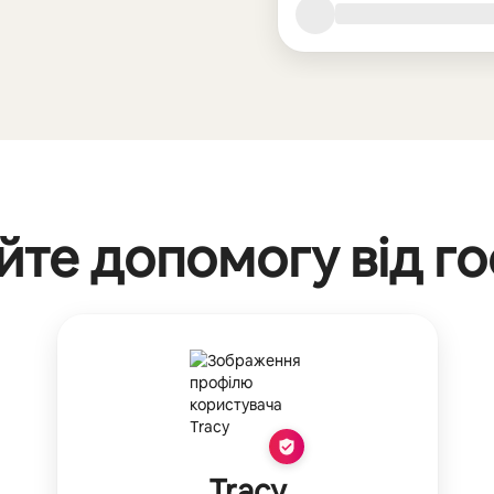
те допомогу від г
Tracy