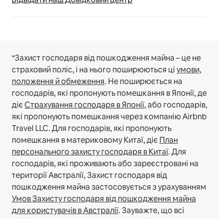
*Захист господаря від пошкодження майна – це не
страховий поліс, і на нього поширюються ці
умови,
положення й обмеження
.
Не поширюється на
господарів, які пропонують помешкання в Японії, де
діє
Страхування господаря в Японії
, або господарів,
які пропонують помешкання через компанію Airbnb
Travel LLC.
Для господарів, які пропонують
помешкання в материковому Китаї, діє
План
персонального захисту господаря в Китаї
.
Для
господарів, які проживають або зареєстровані на
території Австралії, Захист господаря від
пошкодження майна застосовується з урахуванням
Умов Захисту господаря від пошкодження майна
для користувачів в Австралії
. Зауважте, що всі