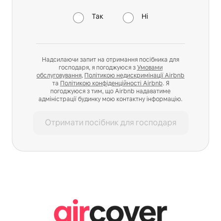
Так
Ні
Надсилаючи запит на отримання посібника для
господаря, я погоджуюся з
Умовами
обслуговування
,
Політикою недискримінації Airbnb
та
Політикою конфіденційності Airbnb
. Я
погоджуюся з тим, що Airbnb надаватиме
адміністрації будинку мою контактну інформацію.
Отримати посібник для господаря