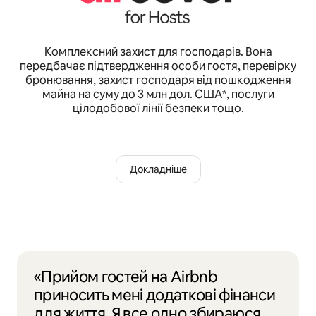
Комплексний захист для господарів. Вона
передбачає підтвердження особи гостя, перевірку
бронювання, захист господаря від пошкодження
майна на суму до 3 млн дол. США*, послуги
цілодобової лінії безпеки тощо.
Докладніше
«Прийом гостей на Airbnb
приносить мені додаткові фінанси
для життя. Я все одно збираюся