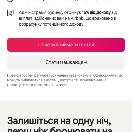
Адміністрація будинку отримує
15% від доходу
від
виплат, здійснених вам на Airbnb, що враховано в
розрахунку потенційного доходу.
Почати приймати гостей
Стати мешканцем
Прийом гостей регулюється чинними законами й обмеженнями, які
можуть змінюватися з часом. Доступність помешкання не
гарантується й може змінюватися.
Ваш потенційний дохід становить ₴36511 на місяць
Залишіться на одну ніч,
Відображаються 0 з 0
перш ніж бронювати на