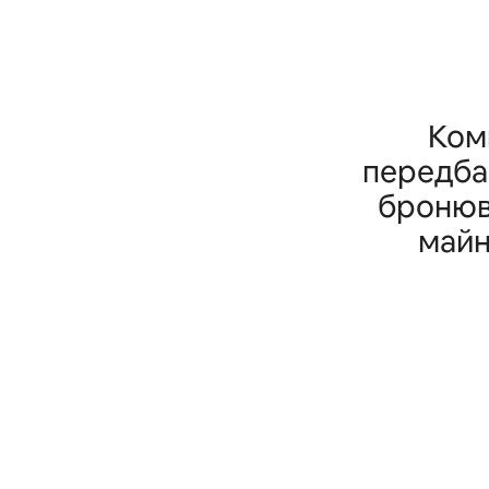
Ком
передбач
бронюв
майн