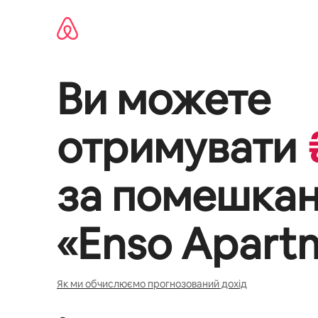
Перейти
до
вмісту
Ви можете
отримувати
за помешка
«
Enso Apart
Як ми обчислюємо прогнозований дохід