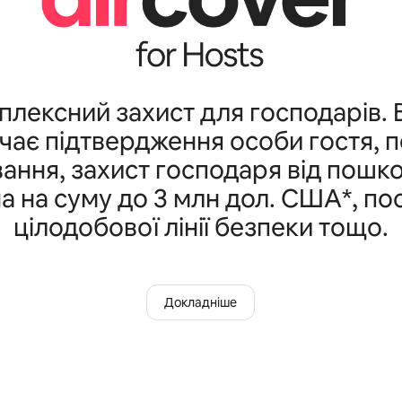
плексний захист для господарів. 
ає підтвердження особи гостя, 
ання, захист господаря від пошк
а на суму до 3 млн дол. США*, по
цілодобової лінії безпеки тощо.
Докладніше