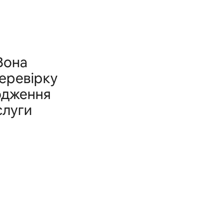
Вона
перевірку
одження
слуги