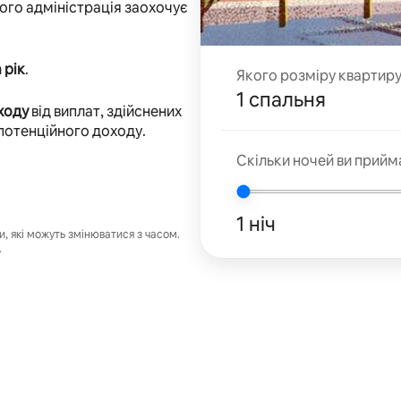
 його адміністрація заохочує
 рік
.
Якого розміру квартир
1 спальня
ходу
від виплат, здійснених
 потенційного доходу.
Скільки ночей ви прийм
1 ніч
 які можуть змінюватися з часом.
.