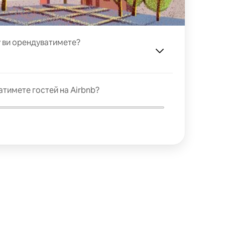
у ви орендуватимете?
атимете гостей на Airbnb?