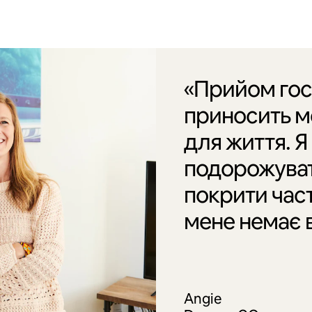
«Прийом гос
приносить ме
для життя. 
подорожуват
покрити част
мене немає 
Angie