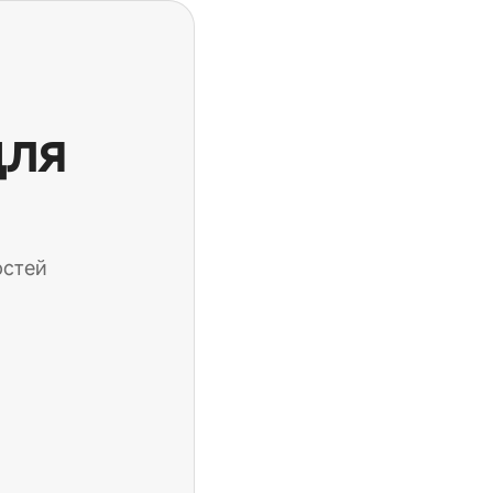
для
остей