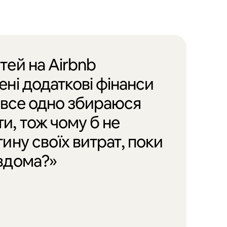
тей на Airbnb
ні додаткові фінанси
Я все одно збираюся
и, тож чому б не
ину своїх витрат, поки
вдома?»