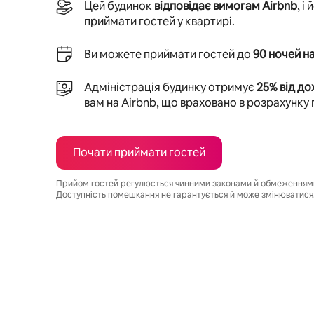
Цей будинок
відповідає вимогам Airbnb
, і
приймати гостей у квартирі.
Ви можете приймати гостей до
90 ночей на
Адміністрація будинку отримує
25% від до
вам на Airbnb, що враховано в розрахунку
Почати приймати гостей
Прийом гостей регулюється чинними законами й обмеженнями,
Доступність помешкання не гарантується й може змінюватися
Ваш потенційний дохід становить ₴31958 на місяць