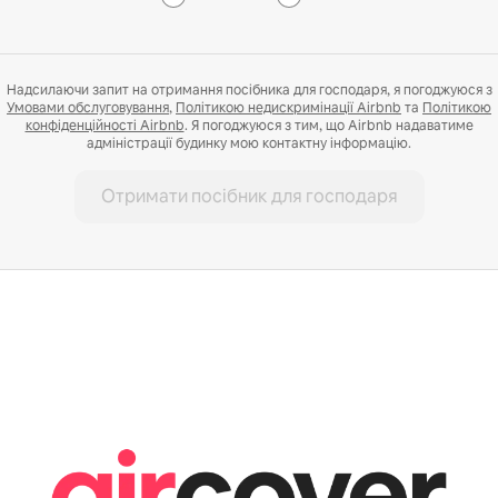
Надсилаючи запит на отримання посібника для господаря, я погоджуюся з
Умовами обслуговування
,
Політикою недискримінації Airbnb
та
Політикою
конфіденційності Airbnb
. Я погоджуюся з тим, що Airbnb надаватиме
адміністрації будинку мою контактну інформацію.
Отримати посібник для господаря