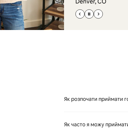
Denver, CO
Як розпочати приймати го
Як часто я можу приймати 