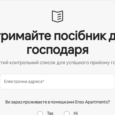
римайте посібник 
господаря
тий контрольний список для успішного прийому г
Електронна адреса*
Ви зараз проживаєте в помешканні Enso Apartments?
Так
Ні