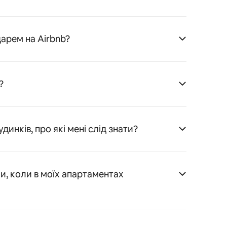
арем на Airbnb?
?
динків, про які мені слід знати?
и, коли в моїх апартаментах