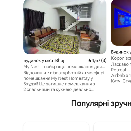
Будинок у
Королівс
Будинок у місті Bhuj
Середня оцінка: 4,67 
4,67 (3)
помешкан
Ласкаво 
My Nest – найкраще помешкання для
Retreat 
комфортного та спокійного
Відпочиньте в безтурботній атмосфері
Airbnb з 
перебування
помешкання My Nest Homestay у
Кутч. Сту
Бхуджі! Це затишне помешкання з
для пар, 
2 спальнями та кухнею ідеально
ліжко роз
підходить для сімей і має такі зручності:
для 4 гос
- Спальні з кондиціонерами,
Популярні зручн
затемнюю
суміжними ванними кімнатами та
прибуття
газовими водонагрівачами - Простора
Насолодж
вітальня. - Добре обладнана кухня з
індукцій
холодильником, індукційною плитою
фільтров
та столовими приборами - Свіжі
Безпечне