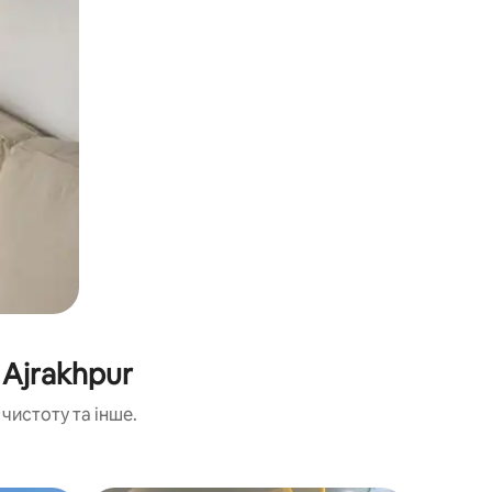
 Ajrakhpur
чистоту та інше.