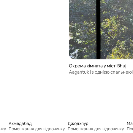
з 5, відгуки: 7
Окрема кімната у місті Bhuj
Aagantuk [з однією спальнею
Ахмедабад
Джодхпур
Ма
нку
Помешкання для відпочинку
Помешкання для відпочинку
По