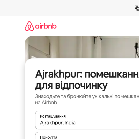
Перейти
до
вмісту
Ajrakhpur: помешканн
для відпочинку
Знаходьте та бронюйте унікальні помешка
на Airbnb
Розташування
Отримавши результати пошуку, використовуйте дл
Прибуття