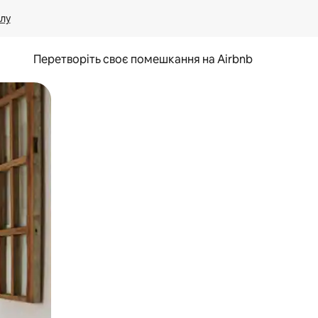
лу
Перетворіть своє помешкання на Airbnb
и дотику та гортання.