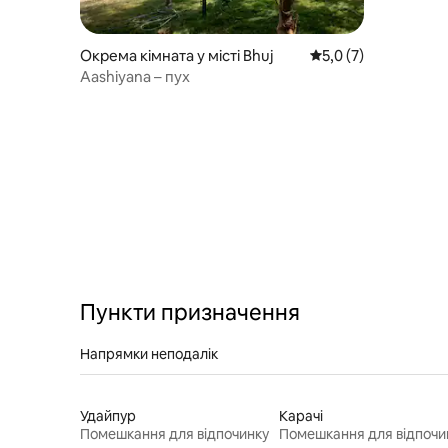
Окрема кімната у місті Bhuj
Середня оцінка: 5,0 
5,0 (7)
Aashiyana – пух
Пункти призначення
Напрямки неподалік
Удайпур
Карачі
Помешкання для відпочинку
Помешкання для відпочи