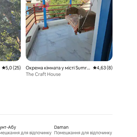
Середня оцінка: 5,0 з 5, відгуки: 25
5,0 (25)
Окрема кімната у місті Sumra
Середня оцінка: 4,63 
4,63 (8)
sar
]
The Craft House
унт-Абу
Daman
мешкання для відпочинку
Помешкання для відпочинку