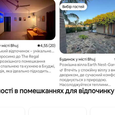
Вибір гостей
Вибір гостей
 місті Bhuj
Середня оцінка: 4,55 з 5, відгуки: 20
4,55 (20)
ький відпочинок – унікальне
з 5, відгуки: 3
ня в Бхуджі
просимо до The Regal
Будинок у місті Bhuj
– розкішного помешкання
Розкішна вілла Earth Nest-Ga
1 спальнею та кухнею в Бхуджі,
Courtyard
🌿 Втечіть у спокійну віллу з 
дія, яка ідеально підходить
двориком, де сучасний комф
сімей і мандрівників, пропонує
поєднується з природою.
міру «king-size», диван-ліжко
Насолоджуйтеся теплими
тей, проєктор для кіновечорів,
ості в помешканнях для відпочинку в
дерев’яними інтер’єрами, пр
чі штори та самостійне
садом, покритою виноградом
 за допомогою сейфу.
альтанкою та просторими віт
уйтеся базовою кухнею з
наповненими природним світ
ною плитою, холодильником,
Ідеально підходить для пар, с
аною водою, чаєм і кавою.
невеликих груп, які шукають 
 помешкання, перевірене