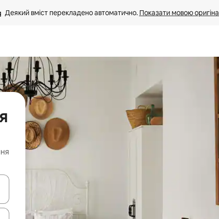
Деякий вміст перекладено автоматично. 
Показати мовою оригіна
я
ння
я навігації сторінкою клавіші зі стрілками вгору та вниз або жест