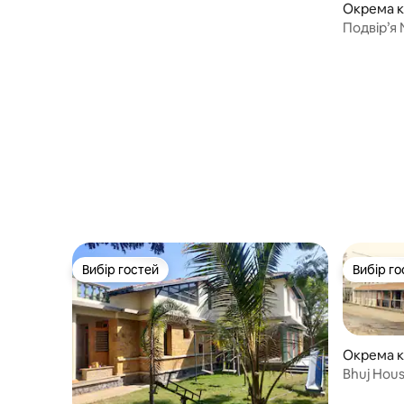
Окрема кі
Подвір’я
Вибір гостей
Вибір го
Вибір гостей
Вибір го
Окрема кі
Bhuj Hous
Homesta