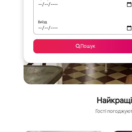
Виїзд
Пошук
Найкращі 
Гості погоджуют