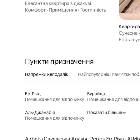
Елегантна квартира з джакузі
Комфорт
·
Приміщення
·
Гостинність
Квартира 
Сучасна 
З джакузі
Розташу
Пункти призначення
Напрямки неподалік
Найпопулярніші пам’ятки поб
Ер-Ріяд
Бурайда
Помешкання для відпочинку
Помешкання для відпочи
Аль-Джанабія
Показати більше
Помешкання для відпочинку
Airbnb
Саудівська Аравія
Регіон Ер-Ріяд
Al Mo