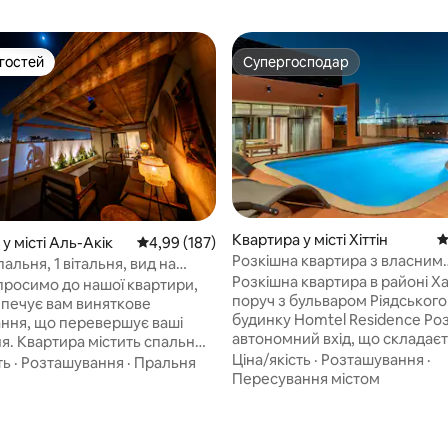
 гостей
Супергосподар
р гостей
Супергосподар
Квартира у місті Хіттін
С
у місті Аль-Акік
Середня оцінка: 4,99 з 5, відгуки: 187
4,99 (187)
 5, відгуки: 32
Розкішна квартира з власним
пальня, 1 вітальня, вид на
басейном 12
Розкішна квартира в районі Ха
раса тощо
просимо до нашої квартири,
поруч з бульваром Ріядського
зпечує вам виняткове
будинку Homtel Residence Ро
ння, що перевершує ваші
автономний вхід, що складаєтьс
я. Квартира містить спальню,
Приватний басейн з видом на
Ціна/якість
·
Розташування
·
у найкращими матрацами, а
ть
·
Розташування
·
Пральня
бульвар - Більярд - Зовнішнє сидіння -
Пересування містом
рему вітальню з зручними
Вітальня з телевізором Smart 
 з 65-дюймовим смарт-
їдальня, кухня та гостьова ва
ом для насолоди (Netflix,
кімната - Повністю обладнана кухня
eIN) + Wi-Fi. Кухня повністю