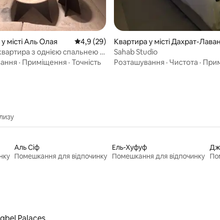
у місті Аль Олая
Середня оцінка: 4,9 з 5, відгуки: 29
4,9 (29)
Квартира у місті Дахрат-Лава
квартира з однією спальнею |
Sahab Studio
вання
·
Приміщення
·
Точність
Розташування
·
Чистота
·
При
лизу
Аль Сіф
Ель-Хуфуф
Дж
нку
Помешкання для відпочинку
Помешкання для відпочинку
По
qbel Palaces