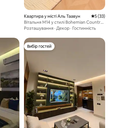
Квартира у місті Аль Таавун
Середня оцінка: 5 
5 (33)
Вітальня M14 у стилі Bohemian Country
+ джакузі-водоспад (самостійний вхід)
Розташування
·
Декор
·
Гостинність
Вибір гостей
Вибір гостей