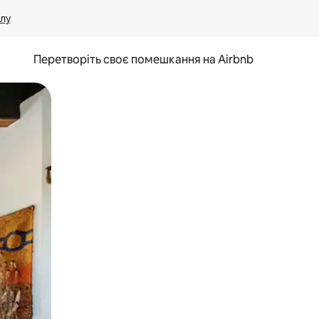
лу
Перетворіть своє помешкання на Airbnb
и дотику та гортання.