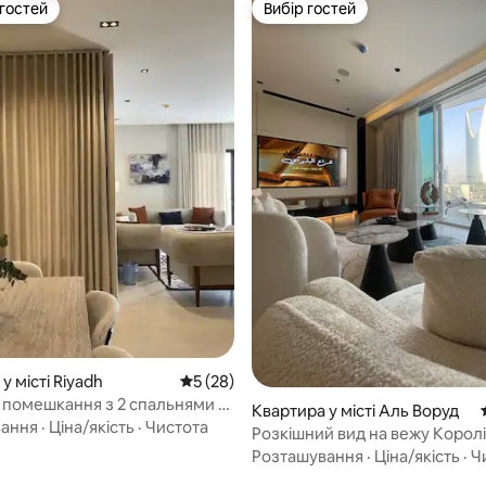
 гостей
Вибір гостей
р гостей
Вибір гостей
у місті Riyadh
Середня оцінка: 5 з 5, відгуки: 28
5 (28)
 помешкання з 2 спальнями в
Квартира у місті Аль Воруд
Кімната для перегляду фільмів|
вання
·
Ціна/якість
·
Чистота
Розкішний вид на вежу Королі
вний паркінг
Кінотеатр, басейн і тренажер
Розташування
·
Ціна/якість
·
Ч