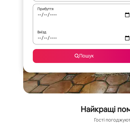
Прибуття
Виїзд
Пошук
Найкращі пом
Гості погоджуют