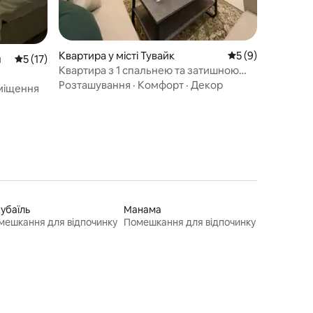
Квартира у місті Тувайк
Середня оцінка: 5
5 (9)
н
Середня оцінка: 5 з 5, відгуки: 17
5 (17)
Квартира з 1 спальнею та затишною
вітальнею поблизу Six Flags
Розташування
·
Комфорт
·
Декор
міщення
убаїль
Манама
мешкання для відпочинку
Помешкання для відпочинку