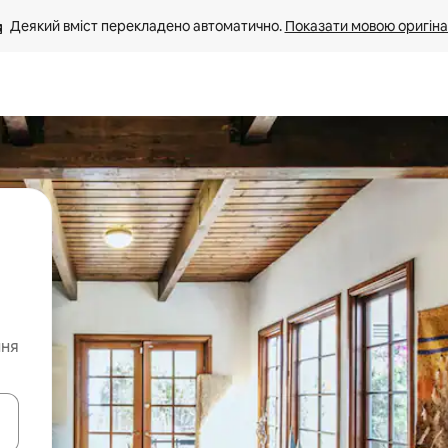
Деякий вміст перекладено автоматично. 
Показати мовою оригіна
ння
я навігації сторінкою клавіші зі стрілками вгору та вниз або жест