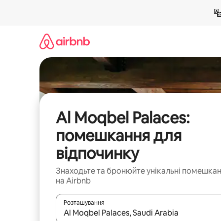
Перейти
до
вмісту
Al Moqbel Palaces:
помешкання для
відпочинку
Знаходьте та бронюйте унікальні помешка
на Airbnb
Розташування
Отримавши результати пошуку, використовуйте дл