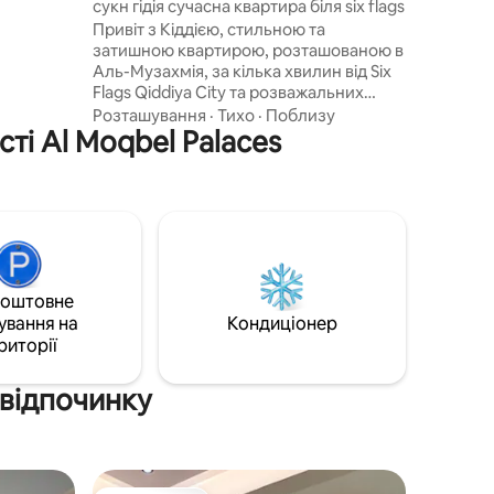
сукн гідія сучасна квартира біля six flags
 / чайник
Привіт з Кіддією, стильною та
а /
затишною квартирою, розташованою в
Аль-Музахмія, за кілька хвилин від Six
Flags Qiddiya City та розважальних
ми
місць Кіддії, що пропонує спокійну та
Розташування
·
Тихо
·
Поблизу
імнатою -
ті Al Moqbel Palaces
комфортну атмосферу, що робить її
яд
ідеальною для сімей, пар та
линах
мандрівників, які бажають
насолодитися Ласкаво просимо до
sukn Qiddiya, стильної та
комфортабельної квартири,
розташованої в Аль-Музахмія, поблизу
тематичного парку Six Flags та
коштовне
розважальних закладів Кіддія, що
ування на
пропонує спокійну та комфортабельну
Кондиціонер
атмосферу, що робить її ідеальною для
риторії
сімей, пар та мандрівників, які хочуть
насолодитися
 відпочинку