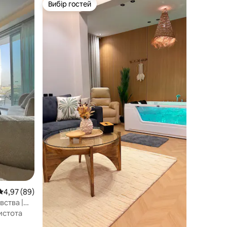
Вибір гостей
Вибір гостей
Середня оцінка: 4,97 з 5, відгуки: 89
4,97 (89)
вства |
ний зал
истота