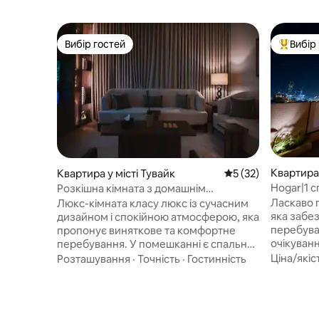
Вибір гостей
Вибір
Вибір гостей
Топ вибі
Квартира 
Квартира у місті Тувайк
Середня оцінка: 5 з
5 (32)
Hogar|1 с
Розкішна кімната з домашнім
KAFD, те
кінотеатром поблизу парку розваг «Six
Ласкаво 
Люкс-кімната класу люкс із сучасним
Flags Qiddiya»
яка забе
дизайном і спокійною атмосферою, яка
перебува
пропонує виняткове та комфортне
очікуванн
перебування. У помешканні є спальня
обладнан
з ліжком розміру «king size» та
Ціна/якіс
Розташування
·
Точність
·
Гостинність
також ок
елегантна вітальня для відпочинку, а
диванами
також кімната з домашнім кінотеатром
телевізор
та екраном для приємного перегляду
Shahid, B
фільмів. Тут також є стильний кавовий