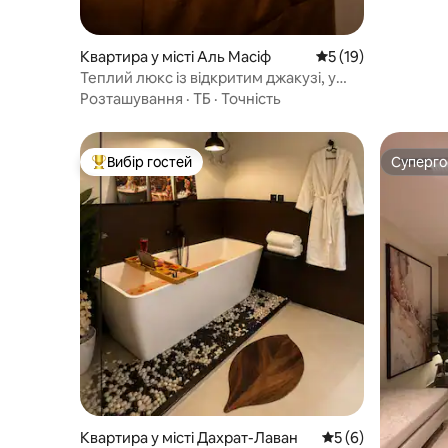
Квартира у місті Аль Масіф
Середня оцінка: 5 з
5 (19)
Теплий люкс із відкритим джакузі, у
саудівському стилі середини століття
Розташування
·
ТБ
·
Точність
Вибір гостей
Суперг
Топ вибір гостей
Суперг
Квартира у місті Дахрат-Лаван
Середня оцінка: 5 
5 (6)