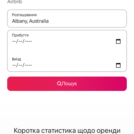
Airbnb
Розташування
Отримавши результати пошуку, використовуйте для навігації с
Прибуття
Виїзд
Пошук
Коротка статистика щодо оренди