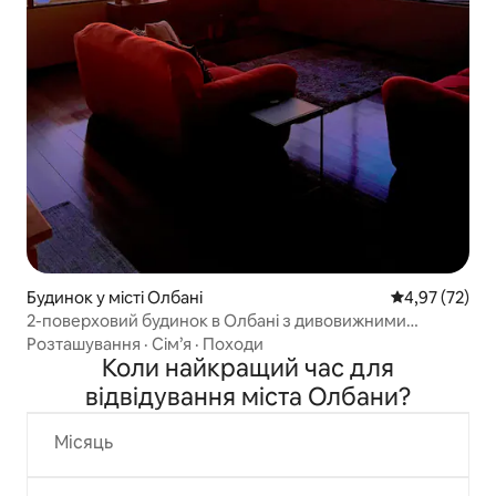
Будинок у місті Олбані
Середня оцінк
4,97 (72)
2-поверховий будинок в Олбані з дивовижними
краєвидами!
Розташування
·
Сім’я
·
Походи
Коли найкращий час для
відвідування міста Олбани?
Місяць