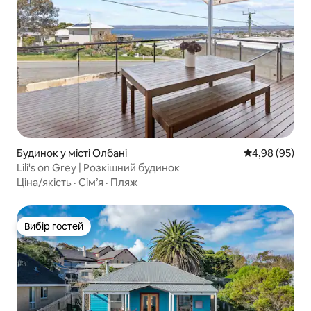
Будинок у місті Олбані
Середня оцінка
4,98 (95)
Lili's on Grey | Розкішний будинок
Ціна/якість
·
Сім’я
·
Пляж
Вибір гостей
Вибір гостей