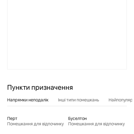
Пункти призначення
Напрямки неподалік
Інші типи помешкань
Найпопулярн
Перт
Буселтон
Помешкання для відпочинку
Помешкання для відпочинку