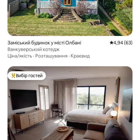
Заміський будинок у місті Олбані
Середня оцінка
4,94 (63)
Ванкуверський котедж
Ціна/якість
·
Розташування
·
Краєвид
Вибір гостей
Топ вибір гостей