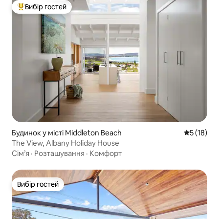
Вибір гостей
Топ вибір гостей
Будинок у місті Middleton Beach
Середня оц
5 (18)
The View, Albany Holiday House
Сім’я
·
Розташування
·
Комфорт
Вибір гостей
Вибір гостей