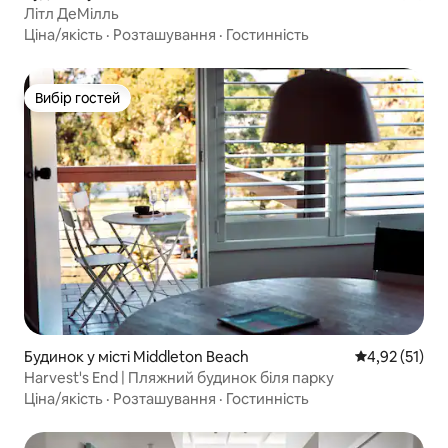
Літл ДеМілль
Ціна/якість
·
Розташування
·
Гостинність
Вибір гостей
Вибір гостей
Будинок у місті Middleton Beach
Середня оцінк
4,92 (51)
Harvest's End | Пляжний будинок біля парку
Ціна/якість
·
Розташування
·
Гостинність