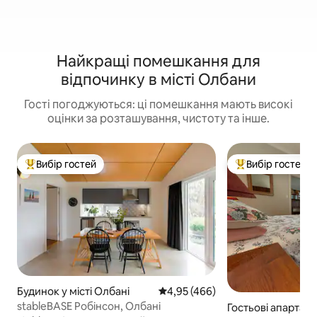
Найкращі помешкання для
відпочинку в місті Олбани
Гості погоджуються: ці помешкання мають високі
оцінки за розташування, чистоту та інше.
Вибір гостей
Вибір гостей
Топ вибір гостей
Топ вибір гостей
Будинок у місті Олбані
Середня оцінка: 4,95 з 5, відгук
4,95 (466)
stableBASE Робінсон, Олбані
Гостьові апартаме