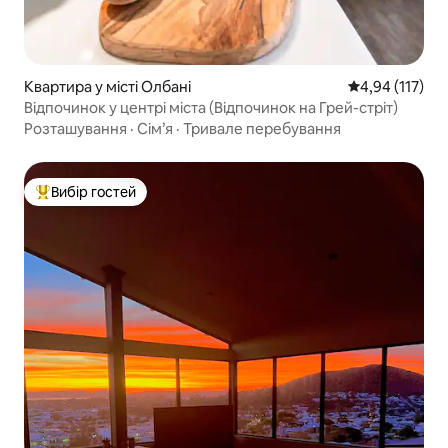
Квартира у місті Олбані
Середня оцінка
4,94 (117)
Відпочинок у центрі міста (Відпочинок на Грей-стріт)
Розташування
·
Сім’я
·
Тривале перебування
Вибір гостей
Топ вибір гостей