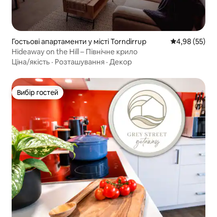
Гостьові апартаменти у місті Torndirrup
Середня оцінк
4,98 (55)
Hideaway on the Hill – Північне крило
Ціна/якість
·
Розташування
·
Декор
Вибір гостей
Вибір гостей