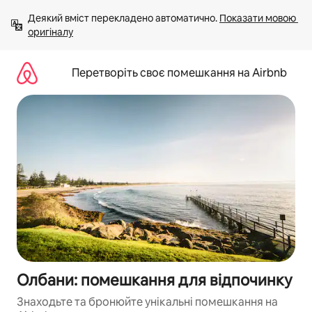
Перейти
Деякий вміст перекладено автоматично. 
Показати мовою 
до
оригіналу
вмісту
Перетворіть своє помешкання на Airbnb
Олбани: помешкання для відпочинку
Знаходьте та бронюйте унікальні помешкання на