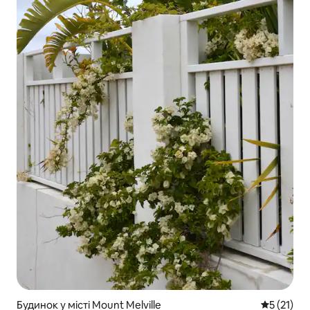
Будинок у місті Mount Melville
Середня оц
5 (21)