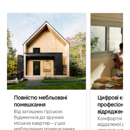
Повністю мебльовані
Цифрові кочі
помешкання
професіонал
відрядження
Від затишних гірських
будиночків до зручних
Комфортні по
міських квартир – у цих
віддаленої роб
мебльованих помешканнях