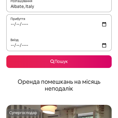
Розташування
Отримавши результати пошуку, використовуйте для навігації с
Прибуття
Виїзд
Пошук
Оренда помешкань на місяць
неподалік
Супергосподар
Супергосподар