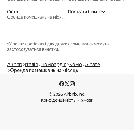
Сіетл
Показати більше
Оренда помешкань на місяць
*У певних регіонах і для деяких помешкань можуть
застосовуватися винятки.
Airbnb
Італія
Ломбардія
Комо
Albate
Оренда помешкань на місяць
© 2026 Airbnb, Inc.
Конфіденційність
Умови