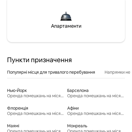
Апартаменти
Пункти призначення
Популярні місця для тривалого перебування
Напрямки неп
Нью-Йорк
Барселона
Оренда помешкань на місяць
Оренда помешкань на місяць
Флоренція
Афіни
Оренда помешкань на місяць
Оренда помешкань на місяць
Маямі
Монреаль
Оренда помешкань на місяць
Оренда помешкань на місяць