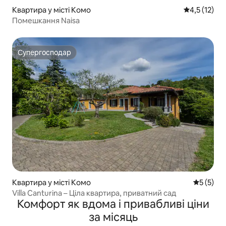
Квартира у місті Комо
Середня оцін
4,5 (12)
Помешкання Naisa
Супергосподар
Супергосподар
Квартира у місті Комо
Середня о
5 (5)
Villa Canturina – Ціла квартира, приватний сад
Комфорт як вдома і привабливі ціни
за місяць