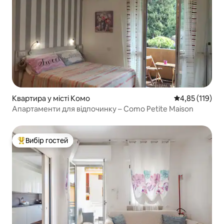
Квартира у місті Комо
Середня оцінка
4,85 (119)
Апартаменти для відпочинку – Como Petite Maison
Вибір гостей
Топ вибір гостей