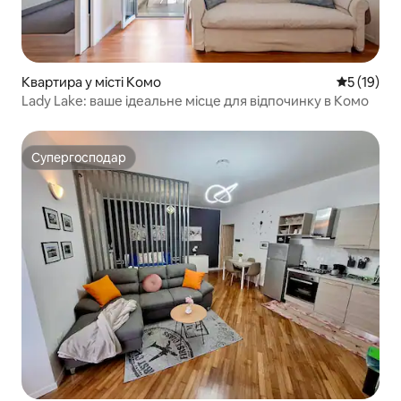
Квартира у місті Комо
Середня оц
5 (19)
Lady Lake: ваше ідеальне місце для відпочинку в Комо
Супергосподар
Супергосподар