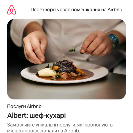
Перейти
до
Перетворіть своє помешкання на Airbnb
вмісту
Послуги Airbnb
Albert: шеф-кухарі
Замовляйте унікальні послуги, які пропонують
місцеві професіонали на Airbnb.