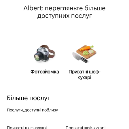
Albert: перегляньте більше
доступних послуг
Фотозйомка
Приватні шеф-
Персона
кухарі
трене
Більше послуг
Послуги, доступні поблизу
Приватні шеф-кухарі
Приватні шеф-кухарі