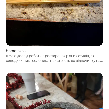
Home-akase
Я маю досвід роботи в ресторанах різних стилів, як
солодких, так і солоних, і пристрасть до відпочинку на
природі, що дає мені здорову повагу до сезонних
якісних інгредієнтів