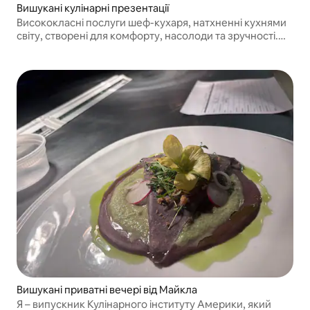
Вишукані кулінарні презентації
Висококласні послуги шеф-кухаря, натхненні кухнями
світу, створені для комфорту, насолоди та зручності.
Меню містять ретельно підібрані страви, які
відповідають вашим уподобанням, щоб ви могли
насолоджуватися Сан-Антоніо.
Вишукані приватні вечері від Майкла
Я – випускник Кулінарного інституту Америки, який