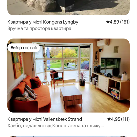
Квартира у місті Kongens Lyngby
Середня оцінка
4,89 (161)
Зручна та простора квартира
Вибір гостей
Вибір гостей
Квартира у місті Vallensbæk Strand
Середня оцінка
4,95 (111)
Хавбо, недалеко від Копенгагена та пляжу
Безкоштовна парковка