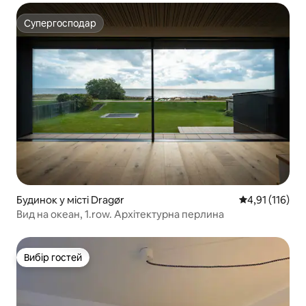
Супергосподар
Супергосподар
Будинок у місті Dragør
Середня оцінка
4,91 (116)
Вид на океан, 1.row. Архітектурна перлина
Вибір гостей
Вибір гостей