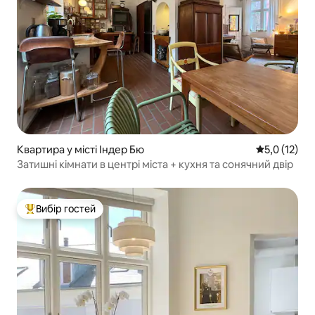
Квартира у місті Індер Бю
Середня оцін
5,0 (12)
Затишні кімнати в центрі міста + кухня та сонячний двір
Вибір гостей
Топ вибір гостей