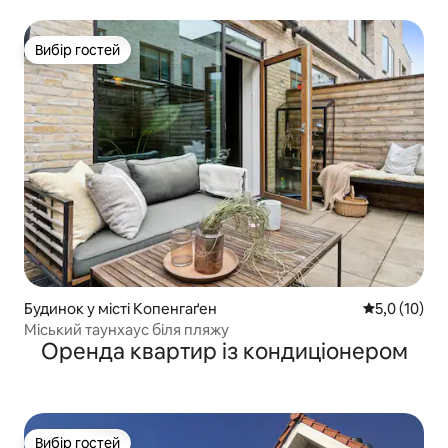
Вибір гостей
Вибір гостей
Будинок у місті Копенгаґен
Середня оцін
5,0 (10)
Міський таунхаус біля пляжу
Оренда квартир із кондиціонером
Вибір гостей