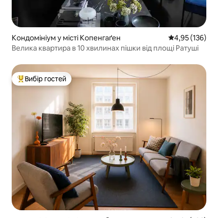
Кондомініум у місті Копенгаґен
Середня оцінка
4,95 (136)
Велика квартира в 10 хвилинах пішки від площі Ратуші
Вибір гостей
Топ вибір гостей