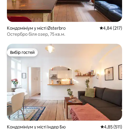
Кондомініум у місті Østerbro
Середня оцінка
4,84 (217)
Остербро біля озер, 75 кв.м.
Вибір гостей
Вибір гостей
Кондомініум у місті Індер Бю
Середня оцінка
4,85 (511)