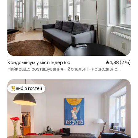
Кондомініум у місті Індер Бю
Середня оцінка:
4,88 (276)
Найкраще розташування – 2 спальні – нещодавно
відремонтовано
Вибір гостей
Топ вибір гостей