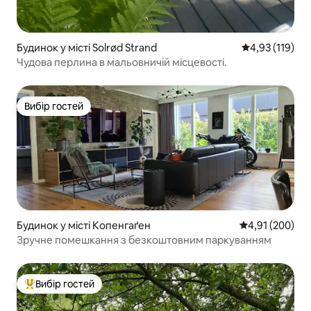
Будинок у місті Solrød Strand
Середня оцінка
4,93 (119)
Чудова перлина в мальовничій місцевості.
Вибір гостей
Вибір гостей
Будинок у місті Копенгаґен
Середня оцінка
4,91 (200)
Зручне помешкання з безкоштовним паркуванням
Вибір гостей
Топ вибір гостей