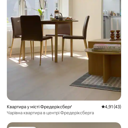
Квартира у місті Фредеріксберґ
Середня оцінк
4,91 (43)
Чарівна квартира в центрі Фредеріксберга