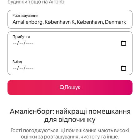
будинки тощо на Airbnb
Розташування
Отримавши результати пошуку, використовуйте для навігації с
Прибуття
Виїзд
Пошук
Амалієнборг: найкращі помешкання
для відпочинку
Гості погоджуються: ці помешкання мають високі
оцінки за розташування, чистоту та інше.