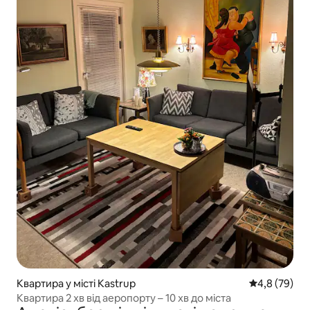
Квартира у місті Kastrup
Середня оцін
4,8 (79)
Квартира 2 хв від аеропорту – 10 хв до міста