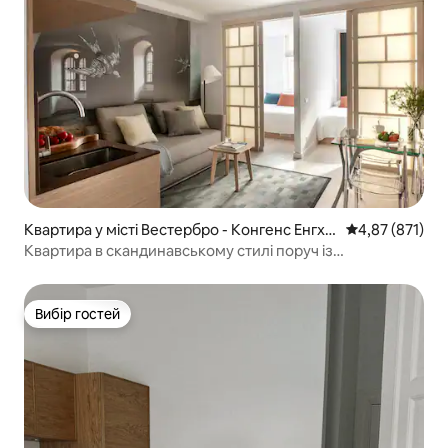
Квартира у місті Вестербро - Конгенс Енгха
Середня оцінка
4,87 (871)
ве
Квартира в скандинавському стилі поруч із
центральним вокзалом
Вибір гостей
Вибір гостей