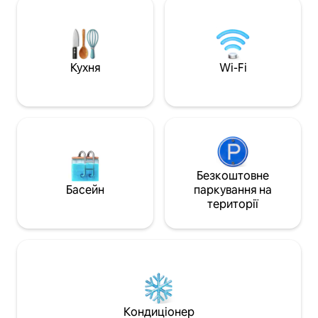
які хочуть позна
Високі стелі, споглядання. Мистецтво.
Копенгагеном у пі
Історичний маєток, побудований у
всіх основних пам
1789 році в театрі Це місце також
спальнею та віта
ідеально підходить для ділових
а через жалюзі в
зустрічей / робочих перебувань
Кухня
Wi-Fi
трохи світла від в
тривалішого або коротшого періоду
Безкоштовне
Басейн
паркування на
території
Кондиціонер