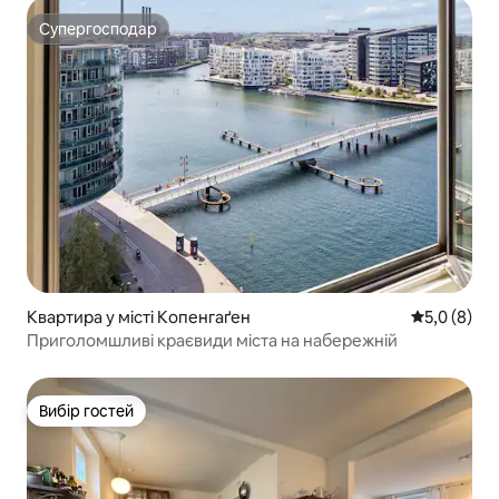
Супергосподар
Супергосподар
Квартира у місті Копенгаґен
Середня оці
5,0 (8)
Приголомшливі краєвиди міста на набережній
Вибір гостей
Вибір гостей