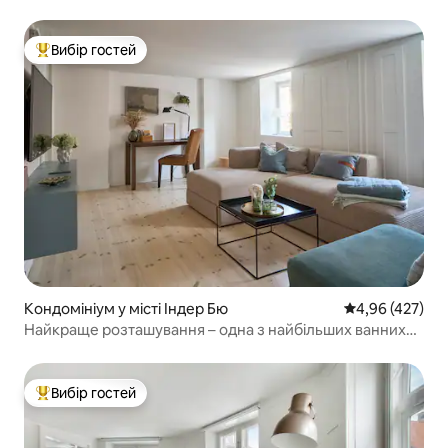
Вибір гостей
Топ вибір гостей
Кондомініум у місті Індер Бю
Середня оцінка:
4,96 (427)
Найкраще розташування – одна з найбільших ванних
кімнат у Копенгагені
Вибір гостей
Топ вибір гостей