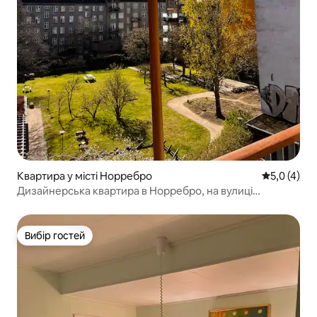
Квартира у місті Норребро
Середня оці
5,0 (4)
Дизайнерська квартира в Норребро, на вулиці
ресторанів.
Вибір гостей
Вибір гостей