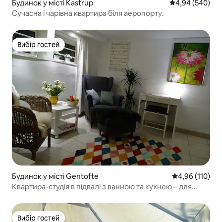
Будинок у місті Kastrup
Середня оцінка:
4,94 (540)
Сучасна і чарівна квартира біля аеропорту.
Вибір гостей
Вибір гостей
Будинок у місті Gentofte
Середня оцінка
4,96 (110)
Квартира-студія в підвалі з ванною та кухнею – для
некурців
Вибір гостей