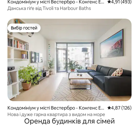
Кондомініум у місті Вестербро - Конгенс Ен
Середня оцінка
4,91 (493)
гхаве
Данська гіґе від Tivoli та Harbour Baths
Вибір гостей
Вибір гостей
Кондомініум у місті Вестербро - Конгенс Ен
Середня оцінка
4,87 (126)
гхаве
Нова і дуже гарна квартира з видом на море
Оренда будинків для сімей