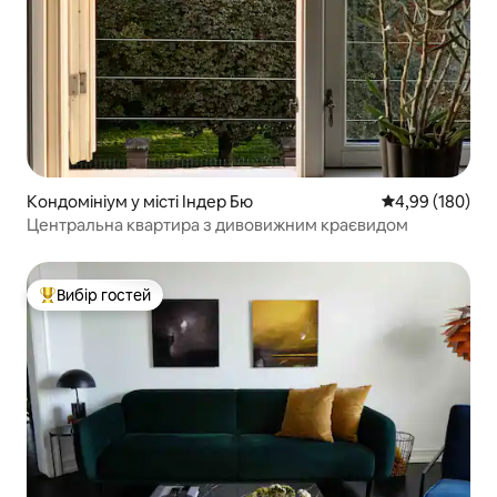
Кондомініум у місті Індер Бю
Середня оцінка:
4,99 (180)
Центральна квартира з дивовижним краєвидом
Вибір гостей
Топ вибір гостей