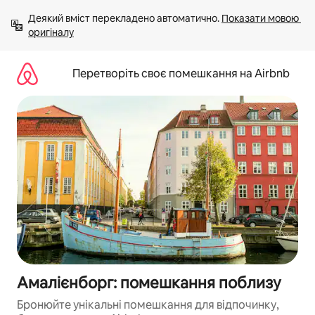
Перейти
Деякий вміст перекладено автоматично. 
Показати мовою 
до
оригіналу
вмісту
Перетворіть своє помешкання на Airbnb
Амалієнборг: помешкання поблизу
Бронюйте унікальні помешкання для відпочинку,