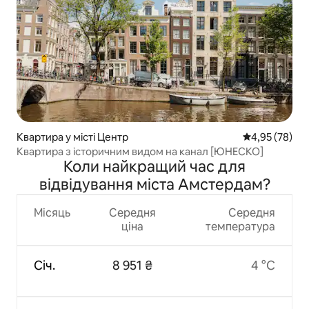
Квартира у місті Центр
Середня оцінк
4,95 (78)
Квартира з історичним видом на канал [ЮНЕСКО]
Коли найкращий час для
відвідування міста Амстердам?
Місяць
Середня
Середня
ціна
температура
Січ.
8 951 ₴
4 °C