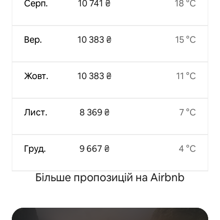
Серп.
10 741 ₴
18 °C
Вер.
10 383 ₴
15 °C
Жовт.
10 383 ₴
11 °C
Лист.
8 369 ₴
7 °C
Груд.
9 667 ₴
4 °C
Більше пропозицій на Airbnb