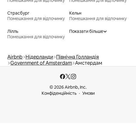
Помешкання для відпочинку
Помешкання для відпочинку
Страсбург
Кельн
Помешкання для відпочинку
Помешкання для відпочинку
Лілль
Показати більше
Помешкання для відпочинку
Airbnb
Нідерланди
Північна Голландія
Government of Amsterdam
Амстердам
© 2026 Airbnb, Inc.
Конфіденційність
Умови