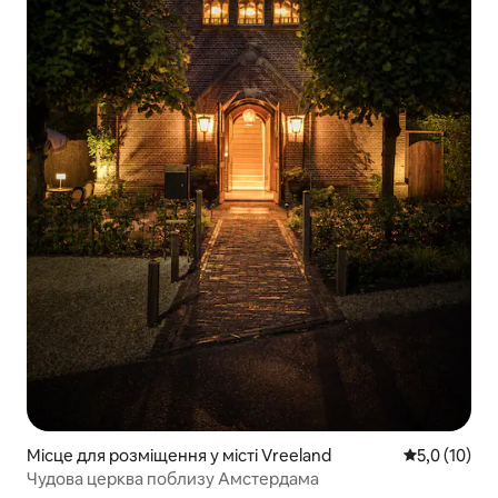
Місце для розміщення у місті Vreeland
Середня оцін
5,0 (10)
Чудова церква поблизу Амстердама