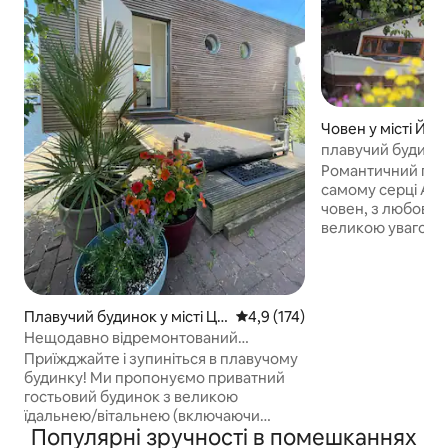
Човен у місті Йор
плавучий будинок 
Романтичний пла
самому серці Амстерд
човен, з любов’ю
великою увагою 
ідеальне місце д
Одна затишна сп
додаткове двосп
спереду (справжн
Плавучий будинок у місті Це
Середня оцінка: 4,9 з 5, відгук
4,9 (174)
якісними матрацам
нтр
Нещодавно відремонтований
У самому центрі м
плавучий будинок The Waterhouse
Приїжджайте і зупиніться в плавучому
тихо: подивіться 
будинку! Ми пропонуємо приватний
дерева 🌳 або н
гостьовий будинок з великою
приголомшливим 
їдальнею/вітальнею (включаючи
кабіни. Повністю
Популярні зручності в помешканнях
зручний диван-ліжко для 2 осіб) та
зручностями: Wi-