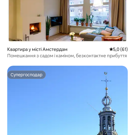
Квартира у місті Амстердам
Середня оцін
5,0 (61)
Помешкання з садом і каміном, безконтактне прибуття
Супергосподар
Супергосподар