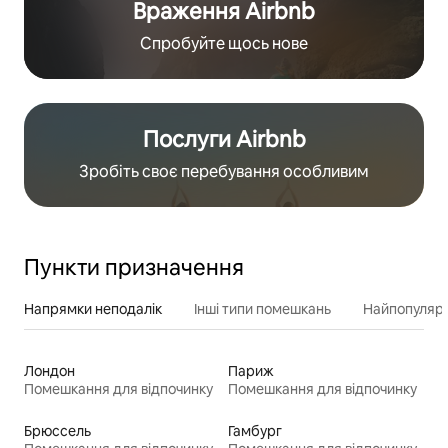
Враження Airbnb
Спробуйте щось нове
Послуги Airbnb
Зробіть своє перебування особливим
Пункти призначення
Напрямки неподалік
Інші типи помешкань
Найпопулярн
Лондон
Париж
Помешкання для відпочинку
Помешкання для відпочинку
Брюссель
Гамбург