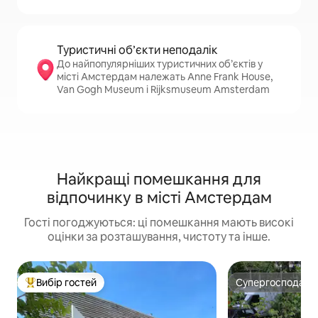
Туристичні об’єкти неподалік
До найпопулярніших туристичних об’єктів у
місті Амстердам належать Anne Frank House,
Van Gogh Museum і Rijksmuseum Amsterdam
Найкращі помешкання для
відпочинку в місті Амстердам
Гості погоджуються: ці помешкання мають високі
оцінки за розташування, чистоту та інше.
Вибір гостей
Супергосподар
Топ вибір гостей
Супергосподар