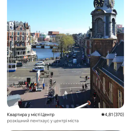
Квартира у місті Центр
Середня оцінка
4,81 (370)
розкішний пентхаус у центрі міста