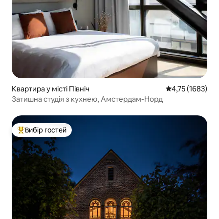
Квартира у місті Північ
Середня оцінка:
4,75 (1683)
Затишна студія з кухнею, Амстердам-Норд
Вибір гостей
Топ вибір гостей