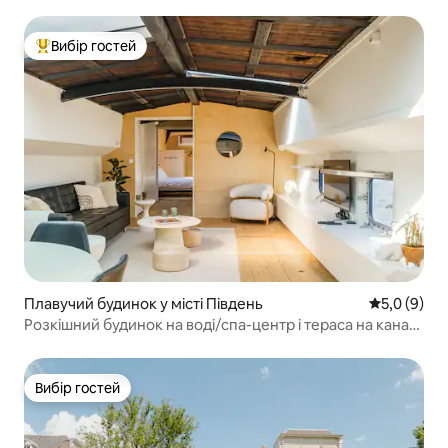
Вибір гостей
Топ вибір гостей
Плавучий будинок у місті Південь
Середня оці
5,0 (9)
Розкішний будинок на воді/спа-центр і тераса на каналі
| Де-Пейп
Вибір гостей
Вибір гостей