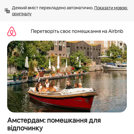
Перейти
Деякий вміст перекладено автоматично. 
Показати мовою 
до
оригіналу
вмісту
Перетворіть своє помешкання на Airbnb
Амстердам: помешкання для
відпочинку