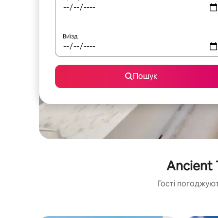
Виїзд
Пошук
Ancient
Гості погоджуют