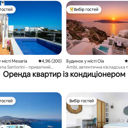
 гостей
Вибір гостей
р гостей
Топ вибір гостей
 місті Mesaria
Середня оцінка: 4,96 з 5, відгуки: 200
4,96 (200)
Будинок у місті Oia
С
5, відгуки: 115
ena Santorini – приватний
Ambi, автентична кікладська 
Оренда квартир із кондиціонером
 барбекю
вілла | Вид на кальдеру
 гостей
Вибір гостей
р гостей
Вибір гостей