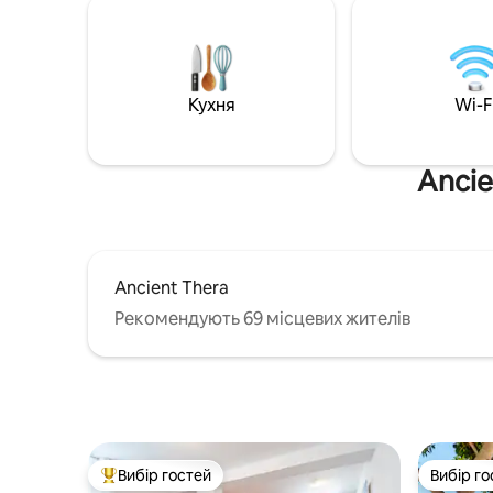
обладнаний всім необхідним,
прокат 5-
вітальним кошиком,щоденним
механічн
обслуговуванням покоївки/басейну,
*Це НЕ с
менеджером вілли, щоб допомогти з
пропозиці
усіма видами діяльності. Інші вілли :
бронюван
Кухня
Wi-F
Island Blue, Eternity, Serenity, Captain
від наявн
Blue, Secret Garden, Sailing &Sky Blue
Гнучкі під час скасування бронювань,
пов 'язаних з пандемією!
Ancie
Ancient Thera
Рекомендують 69 місцевих жителів
Вибір гостей
Вибір го
Топ вибір гостей
Вибір го