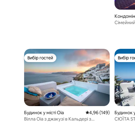
Кондоміні
li
Сімейний
джакузі н
Вибір гостей
Вибір го
Вибір гостей
Вибір го
Будинок у місті Oia
Середня оцінка: 4,96 з 
4,96 (149)
Будинок у
Вілла Oia з джакузі в Кальдері з
СЮЇТА ST
дивовижним краєвидом