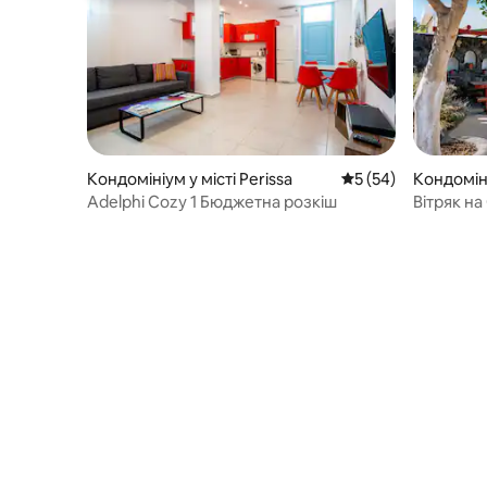
Кондомініум у місті Perissa
Середня оцінка: 5 з
5 (54)
Кондоміні
os
Adelphi Cozy 1 Бюджетна розкіш
Вітряк на