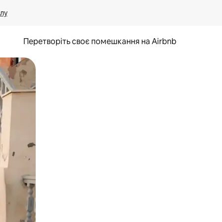
лу
Перетворіть своє помешкання на Airbnb
и дотику та гортання.