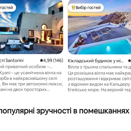
 гостей
Вибір гостей
р гостей
Топ вибір гостей
сті Santorini
Середня оцінка: 4,99 з 5, відгуки: 146
4,99 (146)
Кікладський будинок у міст
С
і Fira
й приватний особняк –
Вілла з трьома спальнями та 
втомобілів включено *
джакузі з видом на кальдеру
yani – це усамітнена вілла на
Ця розкішна вілла має найкр
5, відгуки: 310
орба в найкрасивішому селі
розташування і відкриває світ
. Він має три автономні люкси,
з відомим видом на Кальдеру та
ані на двох просторих
Егейське море. На верхній тер
, що забезпечує окремі
розташовані джакузі з опален
житлові зони для вашої групи.
комфортабельні сонячні лаун
уйтеся сонячною терасою з
з джакузі розташовані відкриті
 популярні зручності в помешканнях
им видом, великим
яких можна насолодитися сні
ім двориком із приватним
вечерею з незабутнім видом .
, садом і багатьма місцями
Щоденний сніданок та приби
вартості входить
зроблять ваше перебування