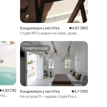
Кондомініум у місті Fira
Середня оцінка: 4,87 з 
4,87 (180)
Студія №3 з видом на море, дуже
близько до скелі Кальдера
Супергосподар
Супергосподар
Середня оцінка: 4,92 з 5, відгуки: 78
4,92 (78)
Кондомініум у місті Fira
Середня оцінка: 4,7 з
4,7 (109)
nts
На острові D – чудова студія Fira з
джакузі