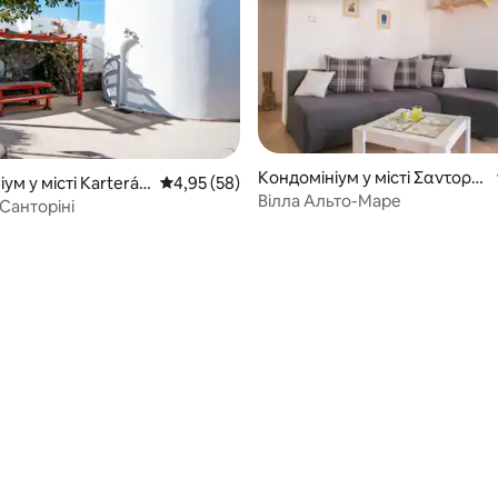
Кондомініум у місті Σαντορίν
 5, відгуки: 54
ум у місті Karterád
Середня оцінка: 4,95 з 5, відгуки: 58
4,95 (58)
η
Вілла Альто-Маре
 Санторіні