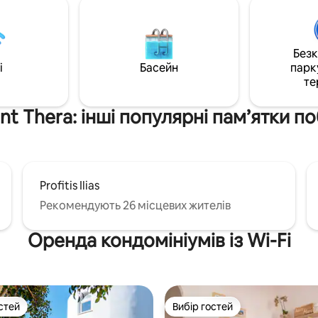
місного автомобіля з
комфортнішим. У кожній спаль
ою коробкою передач (кат. C).
власна ванна кімната . У декі
тосується спеціальних
хвилинах ходьби ви знайдете
й і не гарантується для
ресторани,бари, музеї та
Без
ь в останню мить (залежить
супермаркети .Доставка їжі д
i
Басейн
парк
ості агента).
.Бесплатний Wi-Fi
те
nt Thera: інші популярні пам’ятки п
Profitis Ilias
Рекомендують 26 місцевих жителів
Оренда кондомініумів із Wi-Fi
стей
Вибір гостей
стей
Вибір гостей