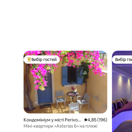
Вибір гостей
Вибір го
Топ вибір гостей
Вибір го
Кондомініум у місті Perivolo
Середня оцінка: 4,85 з 
4,85 (196)
s Beach
Міні-квартири «Asterias 6» на пляжі