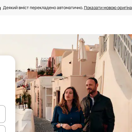
Деякий вміст перекладено автоматично. 
Показати мовою оригіна
я навігації сторінкою клавіші зі стрілками вгору та вниз або жест