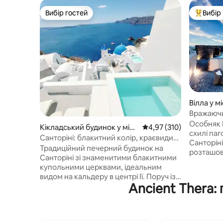
Вибір гостей
Вибір
Вибір гостей
Топ вибі
Вілла у мі
Вражаючи
прокат а
Особняк K
Кікладський будинок у місті
Середня оцінка: 4,97 з 
4,97 (310)
схилі паг
Oia
Санторіні: блакитний колір, краєвиди
Санторіні
на кальдеру, приватний басейн
Традиційний печерний будинок на
розташов
Санторіні зі знаменитими блакитними
поверхах
купольними церквами, ідеальним
приватні 
видом на кальдеру в центрі Ії. Поруч із
Насолодж
Ancient Thera:
головною доріжкою... Приватний
панорамн
басейн з підігрівом з панорамним
внутрішн
видом. Поруч з острівним блакитним,
басейном
безтурботністю тавічністю. Повністю
для відпочинку. - До 