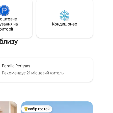
вітальні зони. Насолоджуйтеся
ні є
безкоштовною доставкою сніданку та
лькох
щоденним прибиранням,
відпочиваючи біля власного басейну та
коштовне
насолоджуючись видом на захід сонця.
оступна
ування на
Кондиціонер
риторії
облизу
Paralia Perissas
Рекомендує 21 місцевий житель
Вибір гостей
Топ вибір гостей