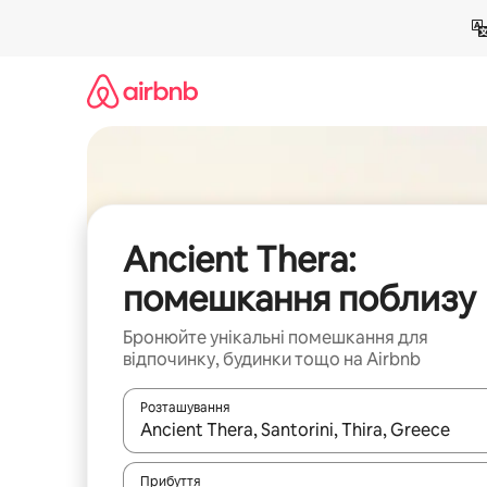
Перейти
до
вмісту
Ancient Thera:
помешкання поблизу
Бронюйте унікальні помешкання для
відпочинку, будинки тощо на Airbnb
Розташування
Отримавши результати пошуку, використовуйте дл
Прибуття