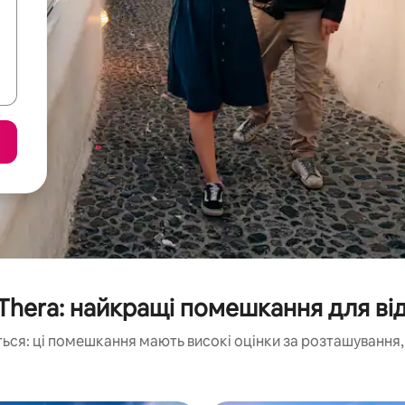
 Thera: найкращі помешкання для ві
ься: ці помешкання мають високі оцінки за розташування, 