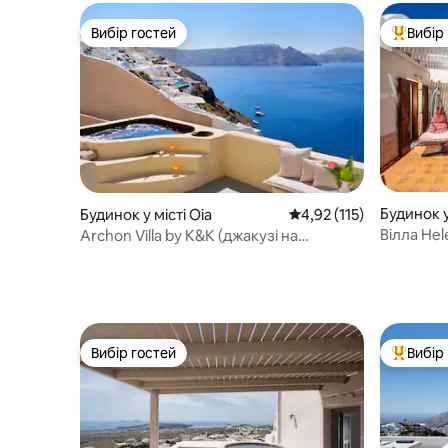
Вибір гостей
Вибір
Вибір гостей
Топ вибі
Будинок у
Будинок у місті Oia
Середня оцінка: 4,92 з 
4,92 (115)
Вілла Hel
Archon Villa by K&K (джакузі на
басейн і
відкритому повітрі)
Вибір гостей
Вибір
Вибір гостей
Топ вибі