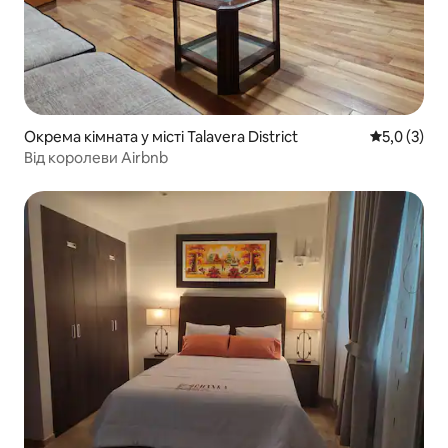
Окрема кімната у місті Talavera District
Середня оці
5,0 (3)
Від королеви Airbnb