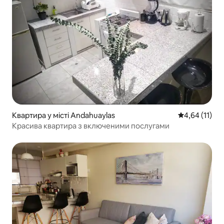
Квартира у місті Andahuaylas
Середня оцінк
4,64 (11)
Красива квартира з включеними послугами