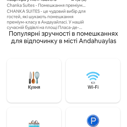
ньому також є га
Chanka Suites - Помешкання преміум-
будинку для дода
класу: люкс з джакузі
CHANKA SUITES - це чудовий вибір для
розташований на
гостей, які шукають помешкання
для зручного дос
преміум-класу в Андауайласі. У нашій
нас є пральна маш
сучасній будівлі на площі Пласа-де-
одягу для тривали
Популярні зручності в помешканнях
Армас-де-Тлавера ви будете
знижки.
насолоджуватися перебуванням у
для відпочинку в місті Andahuaylas
обладнаних і комфортабельних
апартаментах, які пропонують більше
простору та меблів, ніж у звичайному
готельному номері. : ми хочемо, щоб
ви відчували себе як удома завдяки
якісному обладнанню та уважному
обслуговуванню. Якщо ви
подорожуєте з сімейних або ділових
причин, розраховуйте, що ми зробимо
Кухня
Wi-Fi
ваше враження незабутнім.