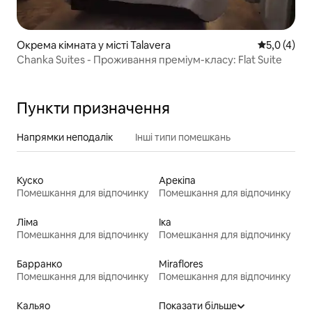
Окрема кімната у місті Talavera
Середня оці
5,0 (4)
Chanka Suites - Проживання преміум-класу: Flat Suite
Пункти призначення
Напрямки неподалік
Інші типи помешкань
Куско
Арекіпа
Помешкання для відпочинку
Помешкання для відпочинку
Ліма
Іка
Помешкання для відпочинку
Помешкання для відпочинку
Барранко
Miraflores
Помешкання для відпочинку
Помешкання для відпочинку
Кальяо
Показати більше