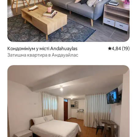
Кондомініум у місті Andahuaylas
Середня оцінк
4,84 (19)
Затишна квартира в Андауайлас