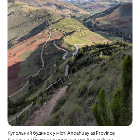
Купольний будинок у місті Andahuaylas Province
Купольний будинок у перуанських Андах Руїни