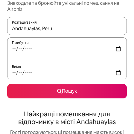
Знаходьте та бронюйте унікальні помешкання на
Airbnb
Розташування
Отримавши результати пошуку, використовуйте для навігації с
Прибуття
Виїзд
Пошук
Найкращі помешкання для
відпочинку в місті Andahuaylas
Гості погоджуються: ці помешкання мають високі