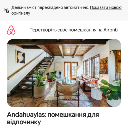
Перейти
Деякий вміст перекладено автоматично. 
Показати мовою 
до
оригіналу
вмісту
Перетворіть своє помешкання на Airbnb
Andahuaylas: помешкання для
відпочинку