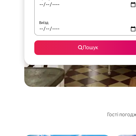
Виїзд
Пошук
Гості погодж