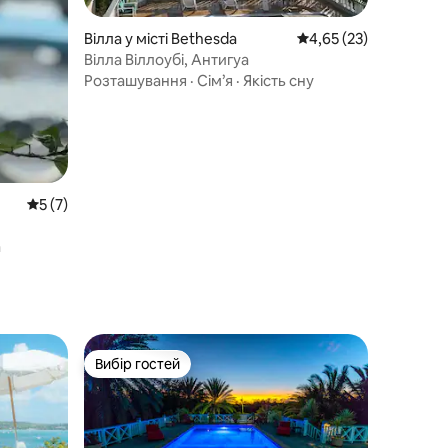
Вілла у місті Bethesda
Середня оцінка: 4,65 з
4,65 (23)
Вілла Віллоубі, Антигуа
Розташування
·
Сім’я
·
Якість сну
Середня оцінка: 5 з 5, відгуки: 7
5 (7)
а
Вибір гостей
Вибір гостей