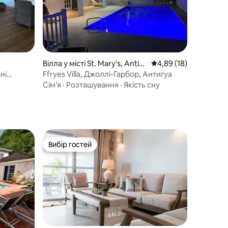
Вілла у місті St. Mary's, Antig
Середня оцінка: 4,89 з
4,89 (18)
ua, West Indies
ні
Ffryes Villa, Джоллі-Гарбор, Антигуа
сть
Сім’я
·
Розташування
·
Якість сну
Вибір гостей
Вибір гостей