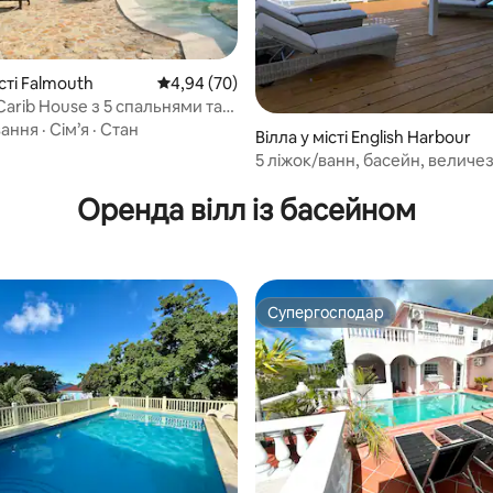
істі Falmouth
Середня оцінка: 4,94 з 5, відгуки: 70
4,94 (70)
arib House з 5 спальнями та
 неподалік від пляжу
вання
·
Сім’я
·
Стан
 5, відгуки: 30
Вілла у місті English Harbour
5 ліжок/ванн, басейн, величез
тераси, кондиціонер, можливі
Оренда вілл із басейном
прогулянки до Габор
Супергосподар
Супергосподар