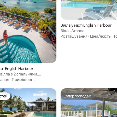
Вілла у місті English Harbour
Вілла Amada
з 5, відгуки: 6
Розташування
·
Ціна/якість
·
Т
сті English Harbour
вілла з 2 спальнями,
e Antigua
вання
·
Приміщення
стей
Супергосподар
стей
Супергосподар