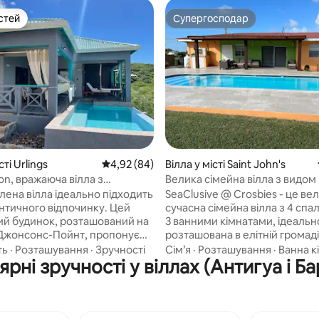
стей
Супергосподар
стей
Супергосподар
 5, відгуки: 45
сті Urlings
Середня оцінка: 4,92 з 5, відгуки: 84
4,92 (84)
Вілла у місті Saint John's
on, вражаюча вілла з
Велика сімейна вілла з видом 
 на Антигуа
садами
лена вілла ідеально підходить
SeaClusive @ Crosbies - це ве
нтичного відпочинку. Цей
сучасна сімейна вілла з 4 спа
й будинок, розташований на
3 ванними кімнатами, ідеальн
Джонсонс-Пойнт, пропонує
розташована в елітній громаді
, розкішні помешкання з
За 15 хвилин їзди від аеропорт
ть
·
Розташування
·
Зручності
Сім’я
·
Розташування
·
Ванна к
рні зручності у віллах (Антигуа і Б
чим видом на океан і сусідні
вміщує 8 гостей і знаходиться 
 Помешкання також зручно
хвилинах ходьби від пляжу к
ане в межах легкої
Blue Waters Resort & Spa і в 5
ті від найкрасивіших пляжів
їзди до затоки Дікенсон, яку 
а також від популярної гавані
вказують як один з найкращих