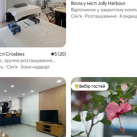
Вілла у місті Jolly Harbour
Відпочинок у закритому компл
березі води з приголомшлив
Сім’я
·
Розташування
·
Кондиц
краєвидами
сті Crosbies
Середня оцінка: 5 з 5, відгуки: 20
5 (20)
е, зручне розташування
ue)
ть
·
Сім’я
·
Зони надворі
Вибір гостей
Топ вибір гостей