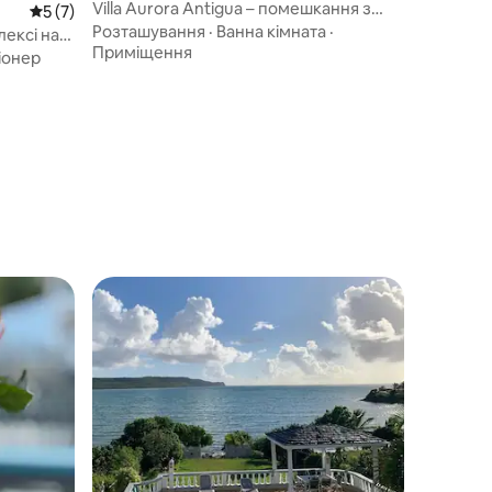
Villa Aurora Antigua – помешкання з
Середня оцінка: 5 з 5, відгуки: 7
5 (7)
3 спальнями та 2 ванними кімнатами
Розташування
·
Ванна кімната
·
ексі на
Приміщення
ими
іонер