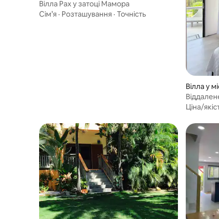
Вілла Pax у затоці Мамора
Сім’я
·
Розташування
·
Точність
Вілла у мі
Віддален
(LaBelleV
Ціна/якіс