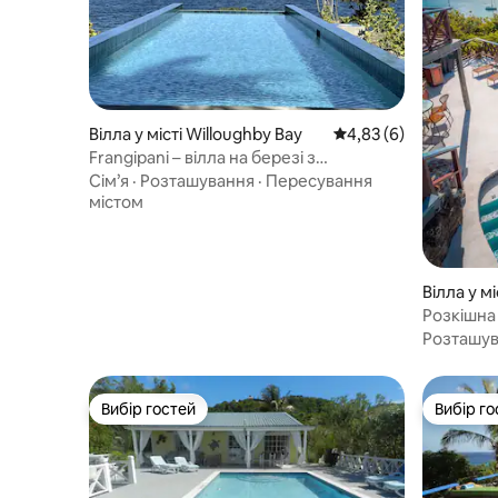
Вілла у місті Willoughby Bay
Середня оцінка: 4,83 
4,83 (6)
Frangipani – вілла на березі з
приголомшливим розташуванням
Сім’я
·
Розташування
·
Пересування
містом
Вілла у мі
Розкішна 
Moondanc
Розташу
Вибір гостей
Вибір го
Вибір гостей
Вибір го