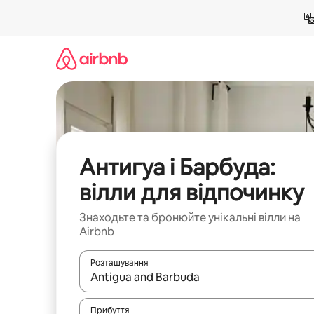
Перейти
до
вмісту
Антигуа і Барбуда:
вілли для відпочинку
Знаходьте та бронюйте унікальні вілли на
Airbnb
Розташування
Отримавши результати пошуку, використовуйте дл
Прибуття