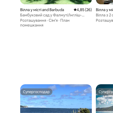
Вілла у місті and Barbuda
Середня оцінка: 4,85 з
4,85 (26)
Вілла у мі
Бамбуковий сад у Фалмуті/Інгліш-
Вілла з 2
Гарбор
кімнатам
Розташування
·
Сім’я
·
План
Розташу
помешкання
Супергосподар
Суперг
Супергосподар
Суперг