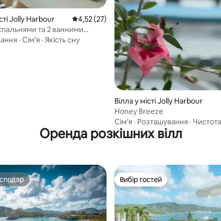
 5, відгуки: 26
сті Jolly Harbour
Середня оцінка: 4,52 з 5, відгуки: 27
4,52 (27)
 спальнями та 2 ванними
и в Джоллі-Гарбор
вання
·
Сім’я
·
Якість сну
Вілла у місті Jolly Harbour
Honey Breeze
Сім’я
·
Розташування
·
Чистот
Оренда розкішних вілл
осподар
Вибір гостей
осподар
Вибір гостей