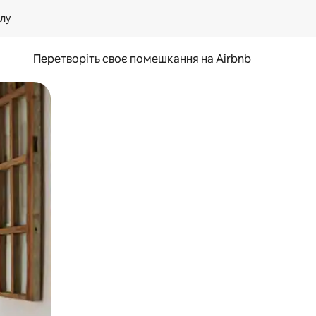
лу
Перетворіть своє помешкання на Airbnb
и дотику та гортання.