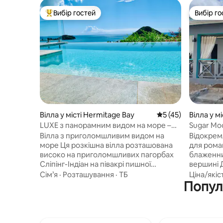
Вибір гостей
Вибір го
Топ вибір гостей
Вибір го
Вілла у місті Hermitage Bay
Середня оцінка: 5 з
5 (45)
Вілла у мі
LUXE з панорамним видом на море –
Sugar Mo
поблизу пляжу Ермітаж-Бей
басейном
Вілла з приголомшливим видом на
Відокрем
море Ця розкішна вілла розташована
для рома
високо на приголомшливих пагорбах
блаженни
Сліпінг-Індіан на півакрі пишної
вершині 
тропічної землі, звідки відкривається
просторі
Сім’я
·
Розташування
·
ТБ
Ціна/якіс
захопливий краєвид на бірюзове
Популя
захоплюю
Карибське море. Завдяки
острови.
безкрайньому басейну, терасам під
розташов
відкритим небом і яскравим садам цей
досяжнос
готель поєднує в собі розкіш, спокій і
острова, 