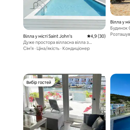
Вілла у м
Будинок C
басейном
Розташу
Вілла у місті Saint John's
Середня оцінка: 4,9 з
4,9 (30)
Дуже простора вілласна вілла з
4 спальнями та басейном
Сім’я
·
Ціна/якість
·
Кондиціонер
Вибір гостей
Вибір гостей