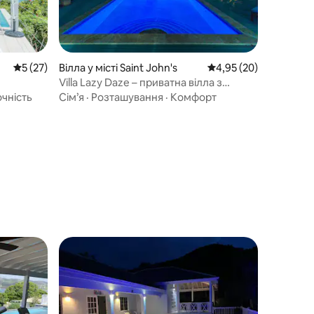
Середня оцінка: 5 з 5, відгуки: 27
5 (27)
Вілла у місті Saint John's
Середня оцінка: 4,95 з
4,95 (20)
Villa Lazy Daze – приватна вілла з
великим басейном
очність
Сім’я
·
Розташування
·
Комфорт