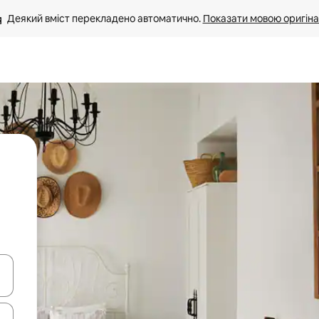
Деякий вміст перекладено автоматично. 
Показати мовою оригіна
я навігації сторінкою клавіші зі стрілками вгору та вниз або жест