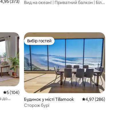
ередня оцінка: 4,95 з 5, відгуки: 373
4,95 (373)
ay Beach
Вид на океан! | Приватний балкон | Біля
пляжу!
Вибір гостей
Вибір гостей
Середня оцінка: 5 з 5, відгуки: 104
5 (104)
а до
Будинок у місті Tillamook
Середня оцінка: 4,97 з 
4,97 (286)
Сторож бурі