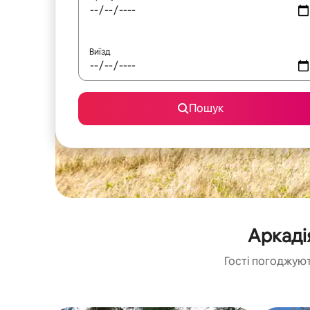
Виїзд
Пошук
Аркаді
Гості погоджуют