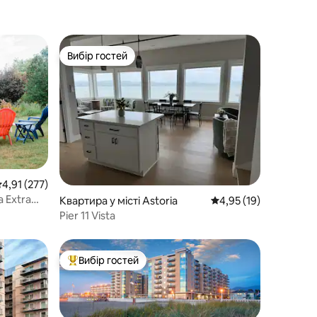
Вибір гостей
Вибір гостей
ередня оцінка: 4,91 з 5, відгуки: 277
4,91 (277)
 Extra
Квартира у місті Astoria
Середня оцінка: 4,95 з
4,95 (19)
Pier 11 Vista
Вибір гостей
Топ вибір гостей