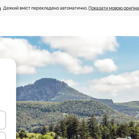
Деякий вміст перекладено автоматично. 
Показати мовою оригіна
я навігації сторінкою клавіші зі стрілками вгору та вниз або жест