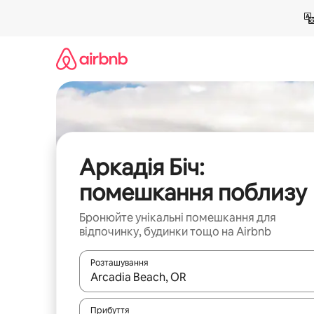
Перейти
до
вмісту
Аркадія Біч:
помешкання поблизу
Бронюйте унікальні помешкання для
відпочинку, будинки тощо на Airbnb
Розташування
Отримавши результати пошуку, використовуйте дл
Прибуття