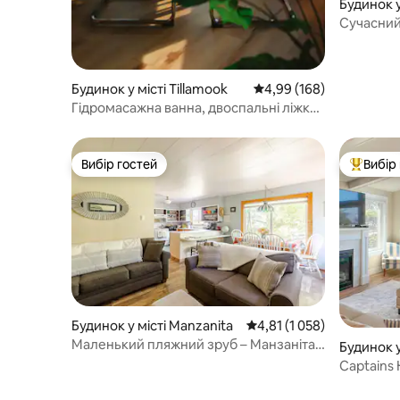
Будинок у
each
Сучасний 
Гідромас
Будинок у місті Tillamook
Середня оцінка: 4,99 з 
4,99 (168)
Гідромасажна ванна, двоспальні ліжка,
більярдний стіл, шафлборд,
електромобіль
Вибір гостей
Вибір
Вибір гостей
Топ вибі
Будинок у місті Manzanita
Середня оцінка: 4,81 з 5,
4,81 (1 058)
Маленький пляжний зруб – Манзаніта,
Будинок у
Орегон
Captains
2 хв пішк