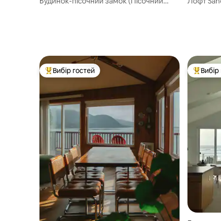
Будинок-пісочний замок (Пісочний
Лофт San
замок B4)
Вибір гостей
Вибір
Топ вибір гостей
Топ вибі