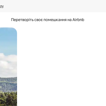
лу
Перетворіть своє помешкання на Airbnb
и дотику та гортання.