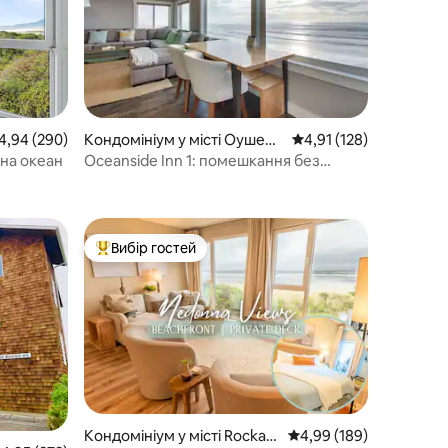
редня оцінка: 4,94 з 5, відгуки: 290
4,94 (290)
Кондомініум у місті Оушенс
Середня оцінка: 4,91 з
4,91 (128)
айд
 на океан
Oceanside Inn 1: помешкання без
домашніх тварин. Домашні тварини не
допускаються.
Вибір гостей
Топ вибір гостей
Кондомініум у місті Rockaw
Середня оцінка: 4,99 з 
4,99 (189)