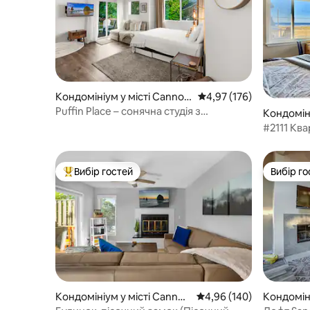
Кондомініум у місті Cannon
Середня оцінка: 4,97 з 
4,97 (176)
Beach
Puffin Place – сонячна студія з
Кондоміні
кондиціонером за 500 футів до пляжу!
#2111 Ква
Вибір гостей
Вибір го
Топ вибір гостей
Вибір го
Кондомініум у місті Cannon
Середня оцінка: 4,96 з 
4,96 (140)
Кондоміні
Beach
Beach