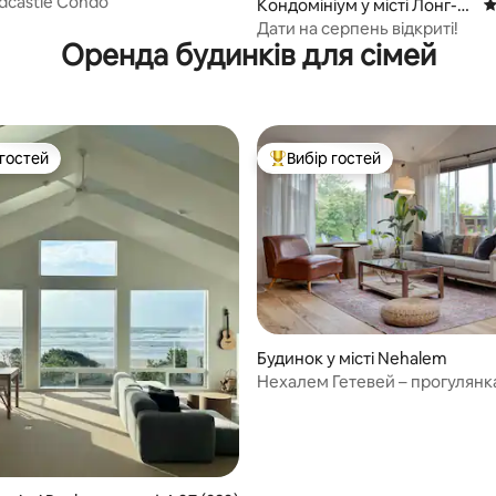
dcastle Condo
Кондомініум у місті Лонг-Бі
С
ч
Дати на серпень відкриті!
Оренда будинків для сімей
 гостей
Вибір гостей
р гостей
Топ вибір гостей
Будинок у місті Nehalem
Нехалем Гетевей – прогулянк
річки, недалеко від океану