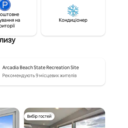
оренду максимум для 4 дорослих
ля чаші
гостей і двох дітей і не дозволяємо
коштовне
ій терасі.
проводити вечірки або заходи. Гості
ування на
Кондиціонер
акож є
дотримуються правил тиші та нічного
риторії
з собою
неба (з 22:00 до 7:00) та правил
обачите
добросусідства.
близу
Arcadia Beach State Recreation Site
Рекомендують 9 місцевих жителів
Вибір гостей
Вибір гостей