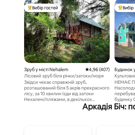
Вибір гостей
Вибір
Топ вибір гостей
Топ вибі
Зруб у місті Nehalem
Середня оцінка: 4,96 з 
4,96 (407)
Будинок у
Лісовий зруб біля річки/затоки/моря
Культови
замиканн
Звідси чекає справжній зруб,
НЕМАЄ П
розташований біля 5 акрів прекрасного
Насолодж
лісу, за 10 хвилин їзди від затоки
перебува
Нехалем/пляжами, в декількох
будинку 
Аркадія Біч: 
хвилинах від річки. Сільський і
будинок у
затишний, з сучасними зручностями
побудован
для комфортного, спокійного
використ
перебування. Насолоджуйтеся
замикання
купанням у нашому спа-центрі Cadillac
зручності. Гості перебувають усьог
+ всі дзвіночки та свистки! Сорок
кілька хв