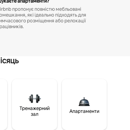
укаєте апартаменти?
irbnb пропонує повністю мебльовані
омешкання, які ідеально підходять для
имчасового розміщення або релокації
рацівників.
ісяць
Тренажерний
Апартаменти
зал