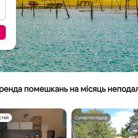
ренда помешкань на місяць неподал
стей
Супергосподар
стей
Супергосподар