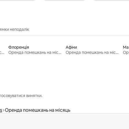
ямки неподалік
Флоренція
Афіни
Ма
Оренда помешкань на місяць
Оренда помешкань на місяць
Оренда помешкань на місяць
тосовуватися винятки.
s
Оренда помешкань на місяць