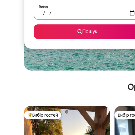
Виїзд
Пошук
О
Вибір гостей
Вибір го
Топ вибір гостей
Вибір го