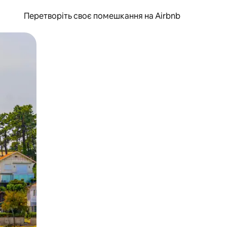
Перетворіть своє помешкання на Airbnb
и дотику та гортання.