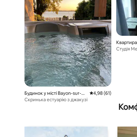
Квартира 
t-Médoc
Студія М
Будинок у місті Bayon-sur-Gi
Середня оцінка: 4,98 з
4,98 (61)
ronde
Скринька естуарію з джакузі
Комф