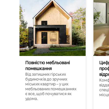
Повністю мебльовані
Цифр
помешкання
проф
відр
Від затишних гірських
будиночків до зручних
Комф
міських квартир – у цих
відда
мебльованих помешканнях
спец
є все, щоб почуватися як
місц
удома.