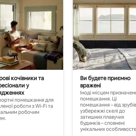
ові кочівники та
Ви будете приємно
есіонали у
вражені
ядженнях
Іноді місцем призначен
помешкання. Ці
ортні помешкання для
помешкання – від зрубів
леної роботи з Wi-Fi та
узбережжі скелі до
іальним робочим
затишних плавучих
ем.
будинків – сповнені
унікальних особливосте