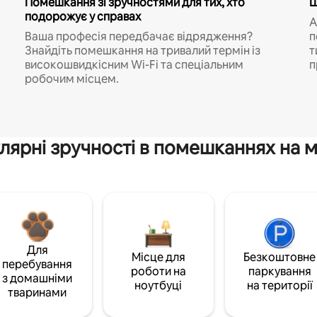
Помешкання зі зручностями для тих, хто
Ш
подорожує у справах
A
Ваша професія передбачає відрядження?
п
Знайдіть помешкання на тривалий термін із
т
високошвидкісним Wi-Fi та спеціальним
п
робочим місцем.
лярні зручності в помешканнях на м
Для
Місце для
Безкоштовне
перебування
роботи на
паркування
з домашніми
ноутбуці
на території
тваринами