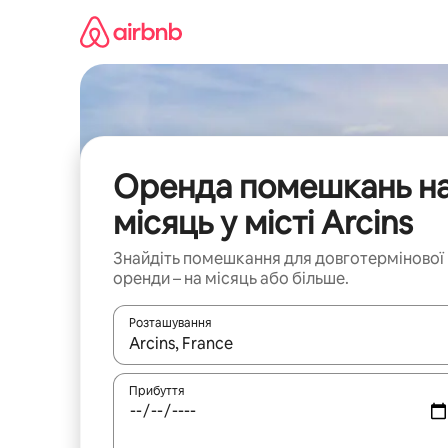
Перейти
до
вмісту
Оренда помешкань н
місяць у місті Arcins
Знайдіть помешкання для довготермінової
оренди – на місяць або більше.
Розташування
Отримавши результати пошуку, використовуйте дл
Прибуття