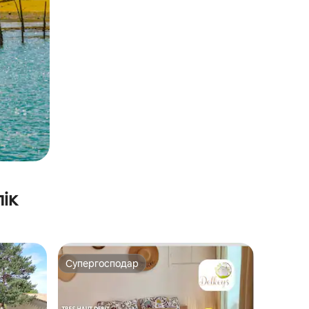
ік
Супергосподар
Супергосподар