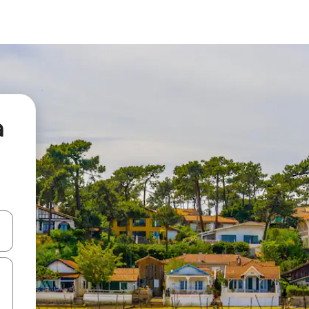
а
я навігації сторінкою клавіші зі стрілками вгору та вниз або жест