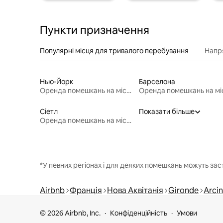
Пункти призначення
Популярні місця для тривалого перебування
Напр
Нью-Йорк
Барселона
Оренда помешкань на місяць
Сіетл
Показати більше
Оренда помешкань на місяць
*У певних регіонах і для деяких помешкань можуть зас
Airbnb
Франція
Нова Аквітанія
Gironde
Arcin
© 2026 Airbnb, Inc.
Конфіденційність
Умови