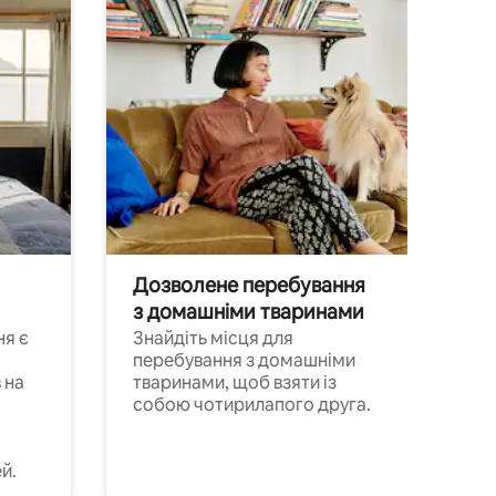
Дозволене перебування
з домашніми тваринами
ня є
Знайдіть місця для
перебування з домашніми
 на
тваринами, щоб взяти із
собою чотирилапого друга.
й.