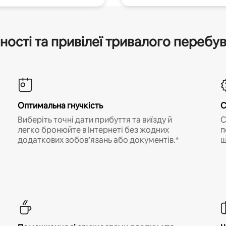
ності та привілеї тривалого перебу
Оптимальна гнучкість
С
Виберіть точні дати прибуття та виїзду й
С
легко бронюйте в Інтернеті без жодних
п
додаткових зобов’язань або документів.*
щ