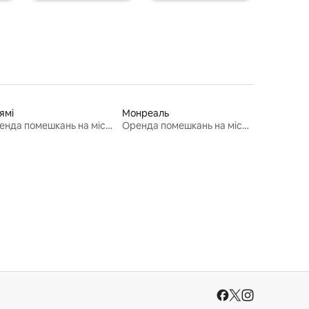
ямі
Монреаль
Оренда помешкань на місяць
Оренда помешкань на місяць