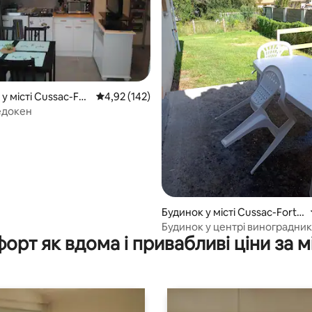
у місті Cussac-For
Середня оцінка: 4,92 з 5, відгуки: 142
4,92 (142)
едокен
 5, відгуки: 61
Будинок у місті Cussac-Fort-
Médoc
Будинок у центрі виноградник
орт як вдома і привабливі ціни за м