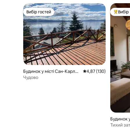
Вибір гостей
Вибір
Вибір гостей
Топ вибі
Будинок у місті Сан-Карлос
Середня оцінка: 4,87 з 
4,87 (130)
-де-Барілоче
Чудово
Будинок у
-де-Барі
Тихий зат