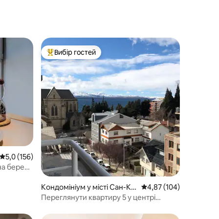
Вибір гостей
Топ вибір гостей
Середня оцінка: 5,0 з 5, відгуки: 156
5,0 (156)
на березі
Кондомініум у місті Сан-Ка
Середня оцінка: 4,87 з 
4,87 (104)
рлос-де-Барілоче
Переглянути квартиру 5 у центрі
Барільоче