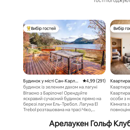
Гості погоджуют
Вибір гостей
Вибір го
Топ вибір гостей
Вибір го
Будинок у місті Сан-Карлос
Середня оцінка: 4,99 з 
4,99 (291)
Квартира 
-де-Барілоче
с-де-Бар
будинок із зеленим дахом на лагуні
Квартира
та пляже
Вітаємо з Барілоче! Орендуйте
Квартира
яскравий сучасний будинок прямо на
особи з 
березі лагуни Ель-Требол. Лагуна El
Кімната з
Trebol розташована на трасі Чіко,
повноцін
приблизно в 30 хвилинах їзди на
вітальні.
машині від центру міста Барілоче. Коли
душем. К
Арелаукен Гольф Клуб
ви знайдете на «Circuito Chico», ви
варильно