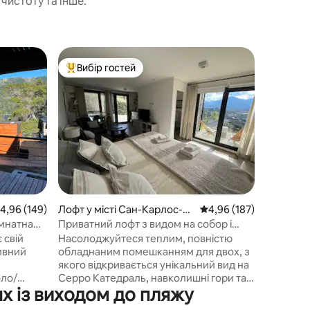
чистоту та інше.
Кондомін
Вибір гостей
Вибір
Топ вибір гостей
Топ виб
рлос-де
Квартира
Відпочи
помешкан
середови
рідними 
на озеро
затишна 
закритом
центру Барілоч
торговог
ередня оцінка: 4,96 з 5, відгуки: 149
4,96 (149)
Лофт у місті Сан-Карлос-д
Середня оцінка: 4,96 з 
4,96 (187)
пивзавод
е-Барілоче
має прям
мнатна
Приватний лофт з видом на собор і
найважли
Науель-Уапі.
 свій
Насолоджуйтеся теплим, повністю
які з 'є
ивний
обладнаним помешканням для двох, з
атракціо
якого відкривається унікальний вид на
центром
оло/
Серро Катедраль, навколишні гори та
х із виходом до пляжу
 послуги
озеро Науель-Уапі, що вписуються в
пейзаж. Унікальні заходи сонця.