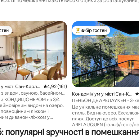
ься: ці помешкання мають високі оцінки за розташування, 
стей
Вибір гостей
стей
Топ вибір гостей
5, відгуки: 291
у місті Сан-Карло
Середня оцінка: 4,92 з 5, відгуки: 161
4,92 (161)
ілоче
 з видом, сауною, басейном
Кондомініум у місті Сан-Ка
С
м
 з КОНДИЦІОНЕРОМ на 3/4
рлос-де-Барілоче
ПЕНЬОН ДЕ АРЕЛАУКЕН - 3-кі
неймовірним видом на озеро.
квартира - Вид на озеро
Це унікальне помешкання має
 повноцінним ліжком і
стиль. Вид на озеро. Ексклюз
ним диваном-ліжком у
пляж. Доступ до всіх послуг
 Повна ванна кімната з
ARELAUQUEN (гольф/теніс/п
ухня з керамічною
: популярні зручності в помешкання
тренажерний зал) (*додаткові
ю поверхнею та
за окрему плату). 3 з, 2 квартали + 2