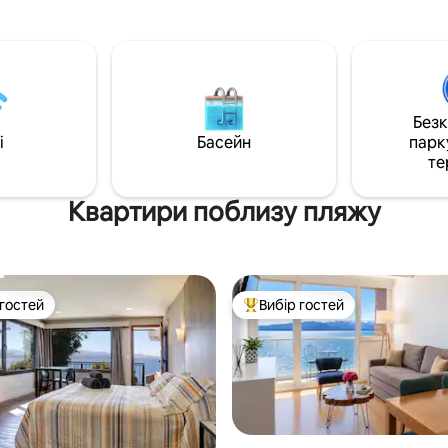
ною духовкою, холодильник
ванні кімнати. Басейн із підігр
ильною камерою,
сауна, повністю обладнана мін
льова піч, повний посуд.
грилем (за додаткову плату). 
вітальнею на відкритому
Домашні тварини не дозволен
Смарт-телевізор - 180 МБ Wi-
ви будете проїжджати через 
н з підігрівом, джакузі,
Айрес, обов’язково запитайт
тренажерний зал і сауна.
Без
квартиру в Реколеті:
 повним грилем і столом для
i
Басейн
парк
https://www.airbnb.com.ar/r
истування. Опалення за
те
guests=1&adults=1&s=67&uniq
сяючої плити. Крита
2fd6-4b86-b7e5-86766ff807a
. Приватний доступ до пляжу
Квартири поблизу пляжу
 гостей
Вибір гостей
р гостей
Топ вибір гостей