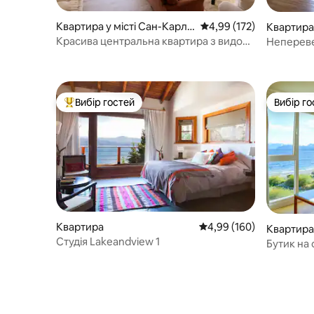
Квартира у місті Сан-Карло
Середня оцінка: 4,99 з 
4,99 (172)
Квартира 
с-де-Барілоче
с-де-Бар
Красива центральна квартира з видом
Непереве
на озеро
Квартира-
Вибір гостей
Вибір го
Топ вибір гостей
Вибір го
Квартира
Середня оцінка: 4,99 з 
4,99 (160)
Квартира 
Студія Lakeandview 1
с-де-Бар
Бутик на 