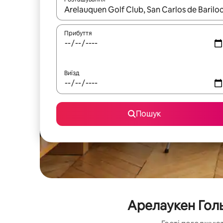
Отримавши результати пошуку, використовуйте дл
Прибуття
Виїзд
Пошук
Арелаукен Гол