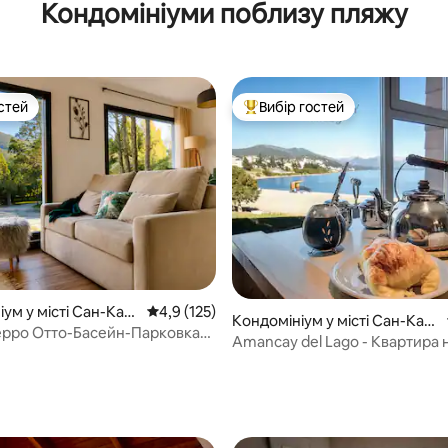
Кондомініуми поблизу пляжу
loche
стей
Вибір гостей
стей
Топ вибір гостей
5, відгуки: 127
ум у місті Сан-Кар
Середня оцінка: 4,9 з 5, відгуки: 125
4,9 (125)
Кондомініум у місті Сан-Кар
арілоче
ерро Отто-Басейн-Парковка-
лос-де-Барілоче
Amancay del Lago - Квартира 
длі
озера