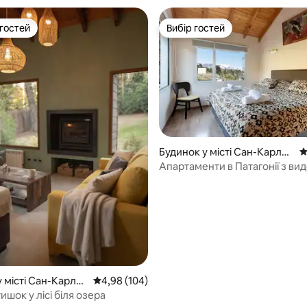
 гостей
Вибір гостей
р гостей
Вибір гостей
Будинок у місті Сан-Карлос
С
-де-Барілоче
Апартаменти в Патагонії з ви
5, відгуки: 130
гори
 місті Сан-Карлос
Середня оцінка: 4,98 з 5, відгуки: 104
4,98 (104)
лоче
ишок у лісі біля озера