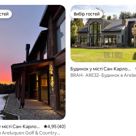
стей
Вибір гостей
стей
Вибір гостей
Будинок у місті Сан-Карлос-
де-Барілоче
BRAH- ARE32- Будинок в Arel
5, відгуки: 108
Golf
 місті Сан-Карлос-
Середня оцінка: 4,95 з 5, відгуки: 40
4,95 (40)
оче
 Areluquen Golf & Country