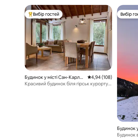
Вибір гостей
Вибір го
Топ вибір гостей
Вибір го
Будинок у місті Сан-Карлос
Середня оцінка: 4,94 з 
4,94 (108)
-де-Барілоче
Красивий будинок біля гірськ курорту
та пляжів II
Будинок у
де-Баріл
Будинок в