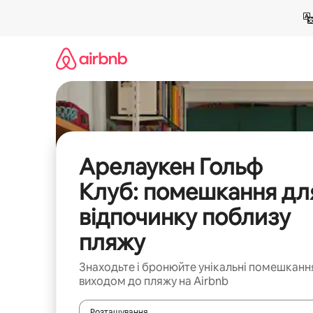
Перейти
до
вмісту
Арелаукен Гольф
Клуб: помешкання дл
відпочинку поблизу
пляжу
Знаходьте і бронюйте унікальні помешканн
виходом до пляжу на Airbnb
Розташування