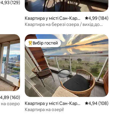
ередня оцінка: 4,93 з 5, відгуки: 129
4,93 (129)
Квартира у місті Сан-Карло
Середня оцінка: 4,99 з 
4,99 (184)
с-де-Барілоче
Квартира на березі озера / вихід до
пляжу
Вибір гостей
Топ вибір гостей
ередня оцінка: 4,89 з 5, відгуки: 160
4,89 (160)
Квартира у місті Сан-Карло
Середня оцінка: 4,94 з 
4,94 (108)
 на озеро
с-де-Барілоче
Квартира на озері!