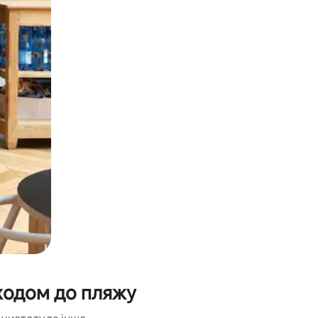
и дотику та гортання.
ходом до пляжу