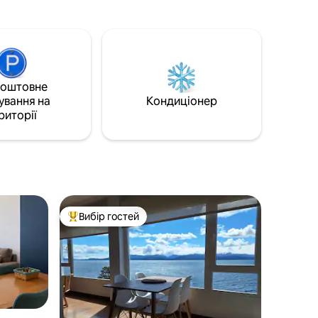
івом,
Стратегічне розташування: за кілька
ікухня з
хвилин від Плайя-Боніта, за два
Ресторан.
квартали від громадського транспорту,
і. Якщо
неподалік від магазинів і ресторанів. За
Буенос-
7 км від центру міста. Чудовий варіант і
е про
для лижників завдяки близькості до
коштовне
під'їзної дороги до Серро Катедраль.
ування на
Кондиціонер
ooms/645004579133935140?
Тихий і безпечний район.
риторії
ue_share_id=fdbae814-
7
Вибір гостей
Топ вибір гостей