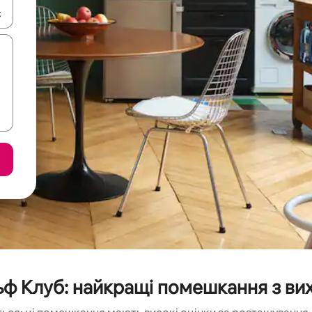
я навігації сторінкою клавіші зі стрілками вгору та вниз або жест
ьф Клуб: найкращі помешкання з ви