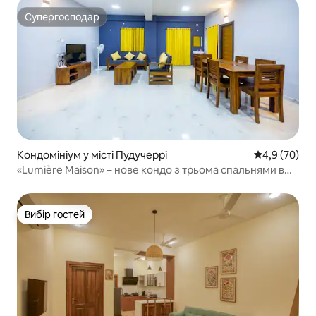
Супергосподар
Супергосподар
Кондомініум у місті Пудучеррі
Середня оцін
4,9 (70)
«Lumière Maison» – нове кондо з трьома спальнями в
історичному місті
Вибір гостей
Вибір гостей