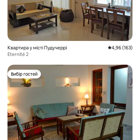
Квартира у місті Пудучеррі
Середня оцінка
4,96 (163)
Eternité 2
Вибір гостей
Вибір гостей