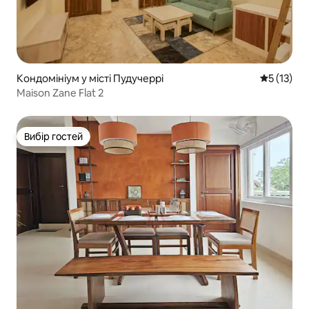
Кондомініум у місті Пудучеррі
Середня оц
5 (13)
Maison Zane Flat 2
Вибір гостей
Вибір гостей