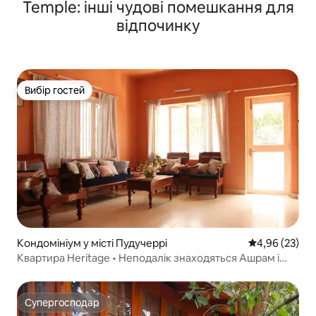
Temple: інші чудові помешкання для
відпочинку
Вибір гостей
Вибір гостей
Кондомініум у місті Пудучеррі
Середня оцінк
4,96 (23)
Квартира Heritage • Неподалік знаходяться Ашрам і
пляж
Супергосподар
Супергосподар