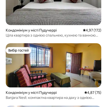
Кондомініум у місті Пудучеррі
Середня оцінка
4,97 (172)
Ціла квартира з однією спальнею, кухнею та ванною
кімнатою поблизу пляжу Рок-Біч і Вайт-Тауна
Вибір гостей
Вибір гостей
Кондомініум у місті Пудучеррі
Середня оцінк
4,87 (75)
Banjara Nest: компактна квартира на даху з однією
спальнею