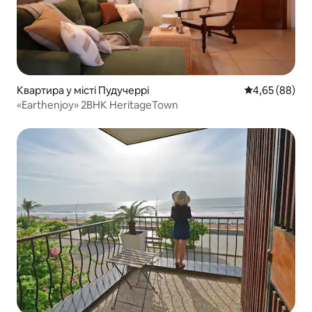
Квартира у місті Пудучеррі
Середня оцінка
4,65 (88)
«Earthenjoy» 2BHK HeritageTown