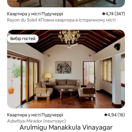
Квартира у місті Пудучеррі
Середня оцінка
4,74 (347)
Rayon du Soleil #Повна квартира в історичному місті
Вибір гостей
Вибір гостей
Квартира у місті Пудучеррі
Середня оцінк
4,94 (16)
Adwitiya-Mirador (пентхаус)
Arulmigu Manakkula Vinayagar