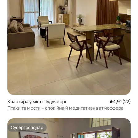
Квартира у місті Пудучеррі
Середня оцінк
4,91 (22)
Птахи та мости – спокійна й медитативна атмосфера
Супергосподар
Супергосподар