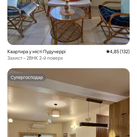
Квартира у місті Пудучеррі
Середня оцінка
4,85 (132)
Захист – 2BHK 2-й поверх
Супергосподар
Супергосподар