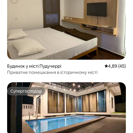
Будинок у місті Пудучеррі
Середня оцінк
4,89 (45)
Приватне помешкання в історичному місті
Супергосподар
Супергосподар