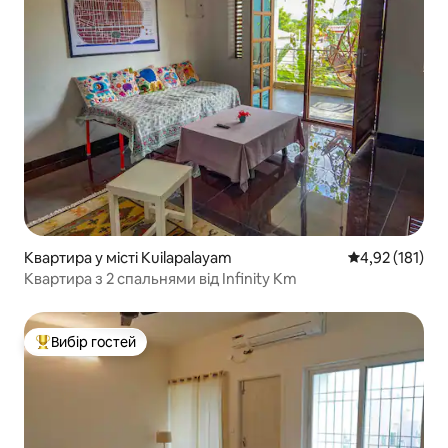
Квартира у місті Kuilapalayam
Середня оцінка
4,92 (181)
Квартира з 2 спальнями від Infinity Km
Вибір гостей
Топ вибір гостей