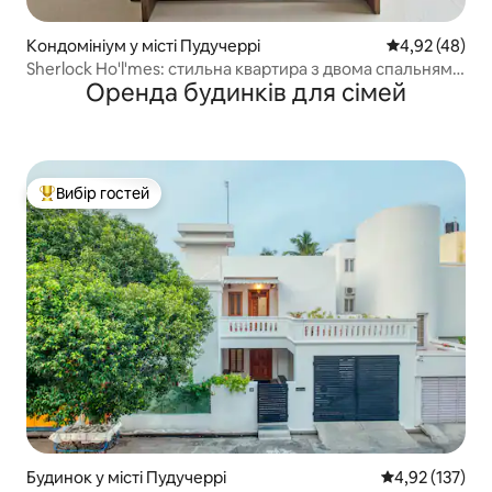
Кондомініум у місті Пудучеррі
Середня оцінк
4,92 (48)
Sherlock Ho'l'mes: стильна квартира з двома спальнями
Оренда будинків для сімей
в історичному місті
Вибір гостей
Топ вибір гостей
Будинок у місті Пудучеррі
Середня оцінка
4,92 (137)