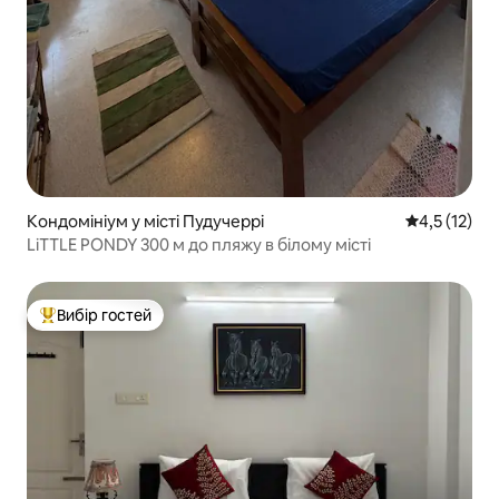
Кондомініум у місті Пудучеррі
Середня оцін
4,5 (12)
LiTTLE PONDY 300 м до пляжу в білому місті
Вибір гостей
Топ вибір гостей