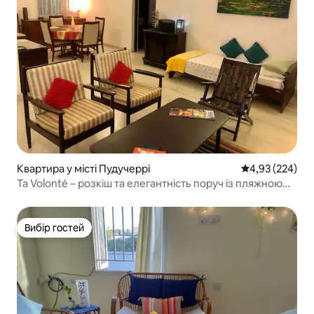
Квартира у місті Пудучеррі
Середня оцінка:
4,93 (224)
Ta Volonté – розкіш та елегантність поруч із пляжною
дорогою
Вибір гостей
Вибір гостей