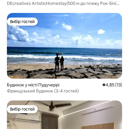
DEcreatives ArtisticHomestay|500 м до пляжу Рок-Біч|
Пондічеррі
Вибір гостей
Вибір гостей
Будинок у місті Пудучеррі
Середня оцінк
4,85 (13)
Французький будинок (3–4 гостей)
Вибір гостей
Вибір гостей