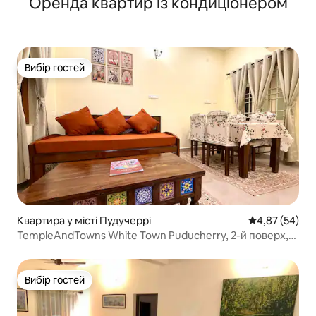
Оренда квартир із кондиціонером
Вибір гостей
Вибір гостей
Квартира у місті Пудучеррі
Середня оцінк
4,87 (54)
TempleAndTowns White Town Puducherry, 2-й поверх,
1BHK
Вибір гостей
Вибір гостей