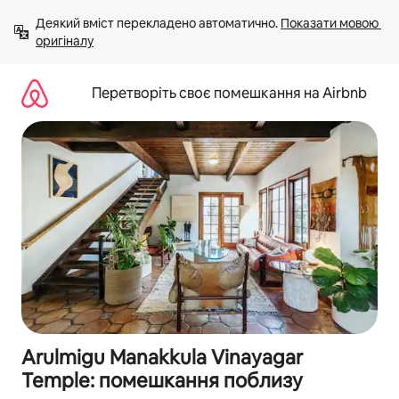
Перейти
Деякий вміст перекладено автоматично. 
Показати мовою 
до
оригіналу
вмісту
Перетворіть своє помешкання на Airbnb
Arulmigu Manakkula Vinayagar
Temple: помешкання поблизу