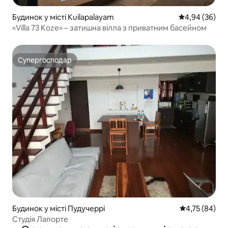
Будинок у місті Kuilapalayam
Середня оцінка
4,94 (36)
«Villa 73 Koze» – затишна вілла з приватним басейном
Супергосподар
Супергосподар
Будинок у місті Пудучеррі
Середня оцінк
4,75 (84)
Студія Лапорте