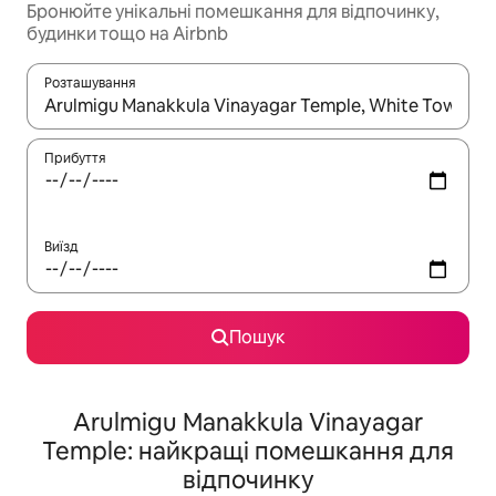
Бронюйте унікальні помешкання для відпочинку,
будинки тощо на Airbnb
Розташування
Отримавши результати пошуку, використовуйте для навігації с
Прибуття
Виїзд
Пошук
Arulmigu Manakkula Vinayagar
Temple: найкращі помешкання для
відпочинку