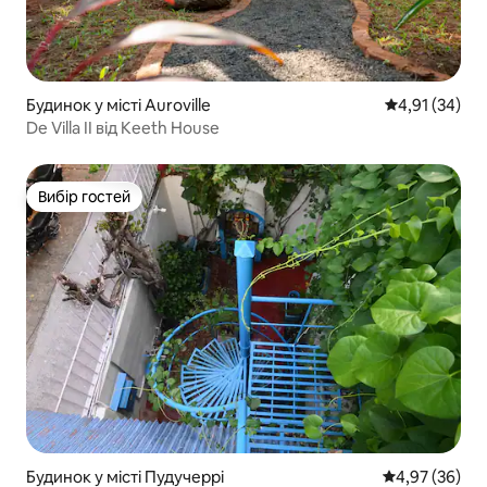
Будинок у місті Auroville
Середня оцінк
4,91 (34)
De Villa II від Keeth House
Вибір гостей
Вибір гостей
Будинок у місті Пудучеррі
Середня оцінк
4,97 (36)