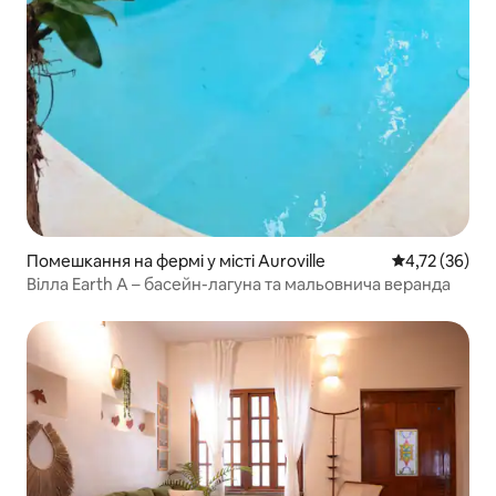
Помешкання на фермі у місті Auroville
Середня оцінк
4,72 (36)
Вілла Earth A – басейн-лагуна та мальовнича веранда