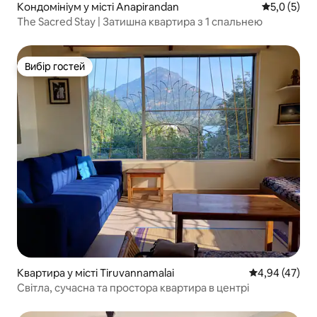
Кондомініум у місті Anapirandan
Середня оці
5,0 (5)
The Sacred Stay | Затишна квартира з 1 спальнею
Вибір гостей
Вибір гостей
Квартира у місті Tiruvannamalai
Середня оцінк
4,94 (47)
Світла, сучасна та простора квартира в центрі