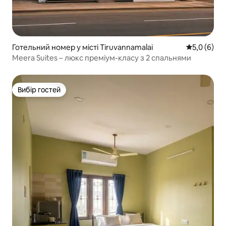
Готельний номер у місті Tiruvannamalai
Середня оці
5,0 (6)
Meera Suites – люкс преміум-класу з 2 спальнями
Вибір гостей
Вибір гостей