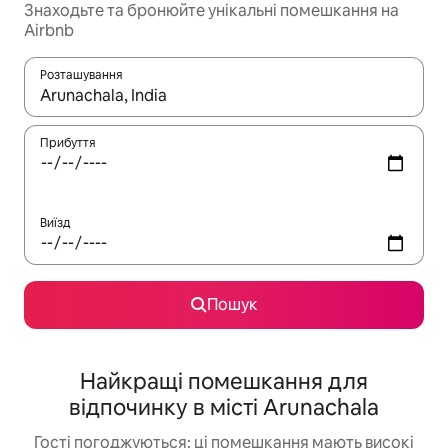
Знаходьте та бронюйте унікальні помешкання на
Airbnb
Розташування
Отримавши результати пошуку, використовуйте для навігації с
Прибуття
Виїзд
Пошук
Найкращі помешкання для
відпочинку в місті Arunachala
Гості погоджуються: ці помешкання мають високі