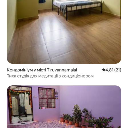
Кондомініум у місті Tiruvannamalai
Середня оцінк
4,81 (21)
Тиха студія для медитації з кондиціонером