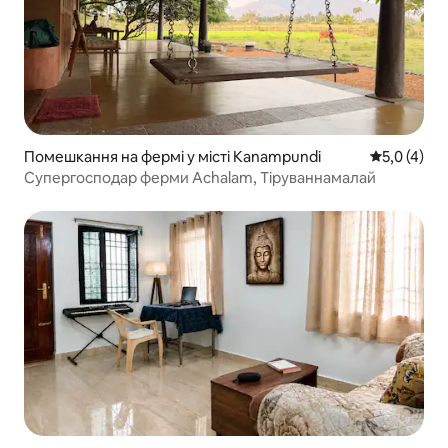
Помешкання на фермі у місті Kanampundi
Середня оці
5,0 (4)
Супергосподар ферми Achalam, Тіруваннамалай