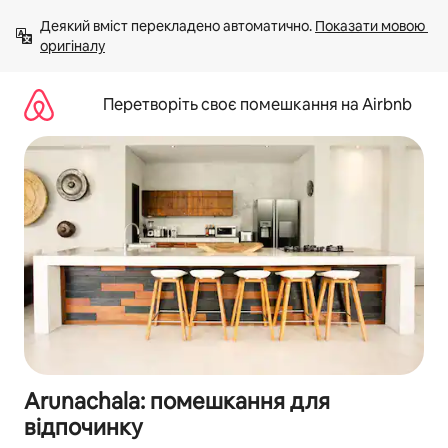
Перейти
Деякий вміст перекладено автоматично. 
Показати мовою 
до
оригіналу
вмісту
Перетворіть своє помешкання на Airbnb
Arunachala: помешкання для
відпочинку