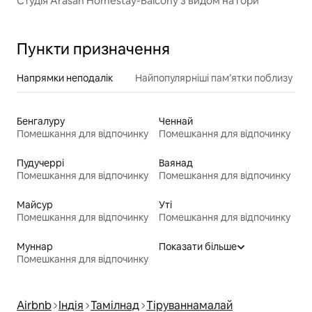
Студія Arasan Homestay-Balcony з видом на гори
Пункти призначення
Напрямки неподалік
Найпопулярніші пам’ятки поблизу
Бенгалуру
Ченнай
Помешкання для відпочинку
Помешкання для відпочинку
Пудучеррі
Ваянад
Помешкання для відпочинку
Помешкання для відпочинку
Майсур
Уті
Помешкання для відпочинку
Помешкання для відпочинку
Муннар
Показати більше
Помешкання для відпочинку
Airbnb
Індія
Тамілнад
Тіруваннамалай