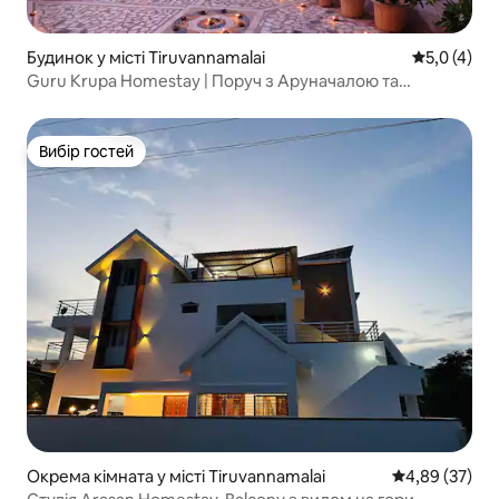
Будинок у місті Tiruvannamalai
Середня оці
5,0 (4)
Guru Krupa Homestay | Поруч з Аруначалою та
Гіріваламом
Вибір гостей
Вибір гостей
Окрема кімната у місті Tiruvannamalai
Середня оцінк
4,89 (37)