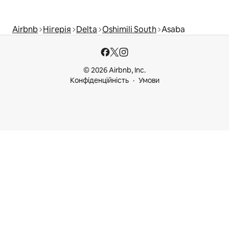
Airbnb
Нігерія
Delta
Oshimili South
Asaba
© 2026 Airbnb, Inc.
Конфіденційність
Умови