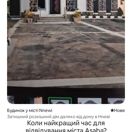
Будинок у місті Nnewi
Нове місц
Нове
Затишний розкішний дім далеко від дому в Нневі
Коли найкращий час для
відвідування міста Asaba?