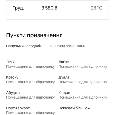
Груд.
3 580 ₴
28 °C
Пункти призначення
Напрямки неподалік
Інші типи помешкань
Леккі
Лаґос
Помешкання для відпочинку
Помешкання для відпочинку
Котону
Дуала
Помешкання для відпочинку
Помешкання для відпочинку
Абуджа
Ібадан
Помешкання для відпочинку
Помешкання для відпочинку
Порт-Гаркорт
Показати більше
Помешкання для відпочинку