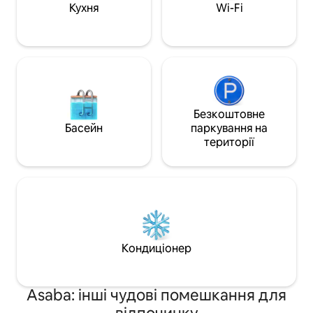
пропонує сучасні 
Кухня
Wi-Fi
безкоштовний Wi-
деталі – ідеальна
незабутнього пе
Безкоштовне
Басейн
паркування на
території
Кондиціонер
Asaba: інші чудові помешкання для