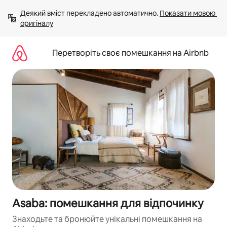
Перейти
Деякий вміст перекладено автоматично. 
Показати мовою 
до
оригіналу
вмісту
Перетворіть своє помешкання на Airbnb
Asaba: помешкання для відпочинку
Знаходьте та бронюйте унікальні помешкання на