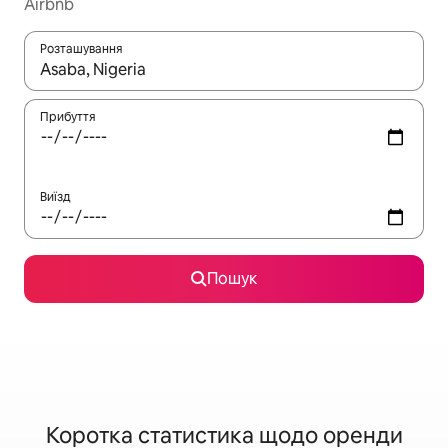
Airbnb
Розташування
Отримавши результати пошуку, використовуйте для навігації с
Прибуття
Виїзд
Пошук
Коротка статистика щодо оренди