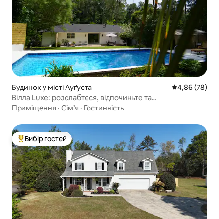
Будинок у місті Ауґуста
Середня оцінка
4,86 (78)
Вілла Luxe: розслабтеся, відпочиньте та
насолоджуйтеся!
Приміщення
·
Сім’я
·
Гостинність
Вибір гостей
Топ вибір гостей