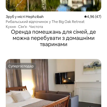
Зруб у місті Hephzibah
Середня оцінк
4,96 (47)
Рибальський відпочинок у The Big Oak Retreat
Кухня
·
Сім’я
·
Чистота
Оренда помешкань для сімей, де
можна перебувати з домашніми
тваринами
Супергосподар
Супергосподар