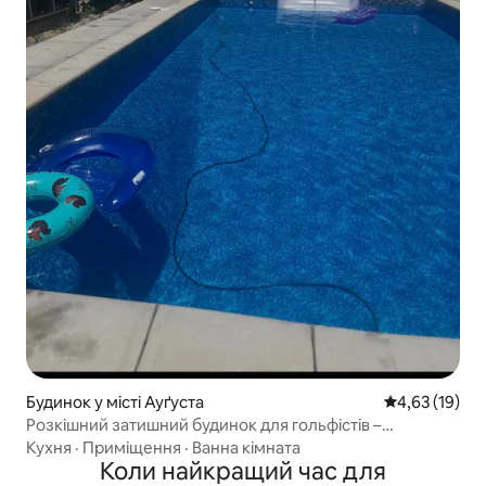
Будинок у місті Ауґуста
Середня оцінк
4,63 (19)
Розкішний затишний будинок для гольфістів –
приватний басейн і поблизу першого ти
Кухня
·
Приміщення
·
Ванна кімната
Коли найкращий час для