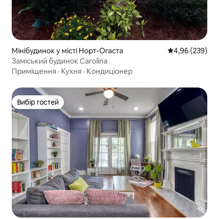
Мінібудинок у місті Норт-Огаста
Середня оцінка:
4,96 (239)
Заміський будинок Carolina
Приміщення
·
Кухня
·
Кондиціонер
Вибір гостей
Вибір гостей