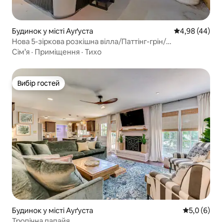
Будинок у місті Ауґуста
Середня оцінка
4,98 (44)
Нова 5-зіркова розкішна вілла/Паттінг-грін/
Гідромасажна ванна/Електромобіль/Чаша для багаття
Сім’я
·
Приміщення
·
Тихо
Вибір гостей
Вибір гостей
Будинок у місті Ауґуста
Середня оці
5,0 (6)
Тропічна папайя