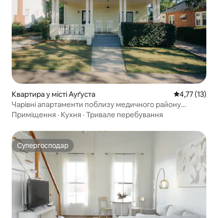
Квартира у місті Ауґуста
Середня оцінк
4,77 (13)
Чарівні апартаменти поблизу медичного району
Огасти
Приміщення
·
Кухня
·
Тривале перебування
Супергосподар
Супергосподар