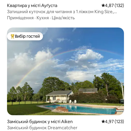
Квартира у місті Ауґуста
Середня оцінка
4,87 (132)
Затишний куточок для читання з 1 ліжком King Size,
лише 12 хвилин до Masters
Приміщення
·
Кухня
·
Ціна/якість
Вибір гостей
Топ вибір гостей
Заміський будинок у місті Aiken
Середня оцінка
4,97 (123)
Заміський будинок Dreamcatcher