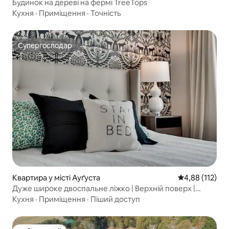
Будинок на дереві на фермі TreeTops
Кухня
·
Приміщення
·
Точність
Супергосподар
Супергосподар
Квартира у місті Ауґуста
Середня оцінка
4,88 (112)
Дуже широке двоспальне ліжко | Верхній поверх |
Басейн і тренажерний зал | Швидкий Wi-Fi
Кухня
·
Приміщення
·
Піший доступ