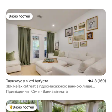
Вибір гостей
Вибір гостей
Таунхаус у місті Ауґуста
Середня оцінк
4,8 (169)
3BR RelaxRetreat з гідромасажною ванною лише
6,9 миль від Masters
Приміщення
·
Сім’я
·
Ванна кімната
Вибір гостей
Топ вибір гостей