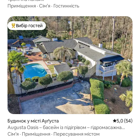
Приміщення
·
Сім’я
·
Гостинність
Вибір гостей
Топ вибір гостей
Будинок у місті Ауґуста
Середня оцін
5,0 (54)
Augusta Oasis – басейн із підігрівом – гідромасажна
ванна – можна з собаками!
Сім’я
·
Приміщення
·
Пересування містом