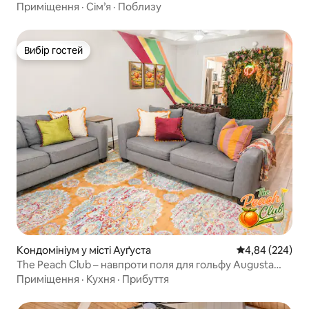
Приміщення
·
Сім’я
·
Поблизу
Вибір гостей
Вибір гостей
Кондомініум у місті Ауґуста
Середня оцінка:
4,84 (224)
The Peach Club – навпроти поля для гольфу Augusta
National
Приміщення
·
Кухня
·
Прибуття