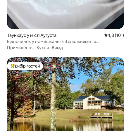
Таунхаус у місті Ауґуста
Середня оцінк
4,8 (101)
Відпочинок у помешканні з 3 спальнями та
гідромасажною ванною 1,4 милі до Masters
Приміщення
·
Кухня
·
Виїзд
Вибір гостей
Топ вибір гостей