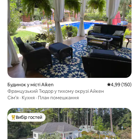
Будинок у місті Aiken
Середня оцінка
4,99 (150)
Французький Тюдор у тихому окрузі Айкен
Сім’я
·
Кухня
·
План помешкання
Вибір гостей
Топ вибір гостей