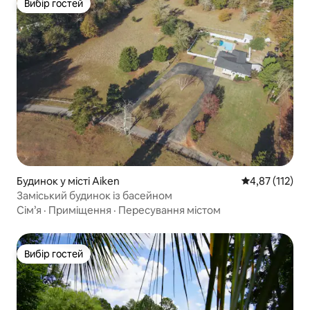
Вибір гостей
Вибір гостей
Будинок у місті Aiken
Середня оцінка
4,87 (112)
Заміський будинок із басейном
Сім’я
·
Приміщення
·
Пересування містом
Вибір гостей
Вибір гостей