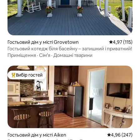
Гостьовий дім у місті Grovetown
Середня оцінка
4,97 (115)
Гостьовий котедж біля басейну – затишний і приватний!
Приміщення
·
Сім’я
·
Домашні тварини
Вибір гостей
Топ вибір гостей
Гостьовий дім у місті Aiken
Середня оцінка:
4,96 (247)