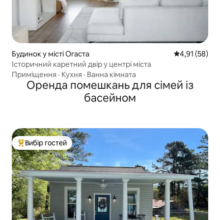
Будинок у місті Огаста
Середня оцінк
4,91 (58)
Історичний каретний двір у центрі міста
Приміщення
·
Кухня
·
Ванна кімната
Оренда помешкань для сімей із
басейном
Вибір гостей
Топ вибір гостей