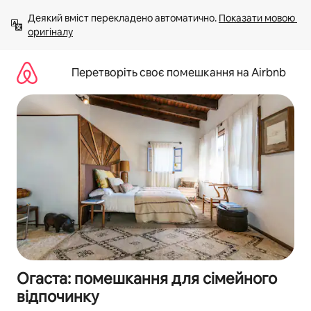
Перейти
Деякий вміст перекладено автоматично. 
Показати мовою 
до
оригіналу
вмісту
Перетворіть своє помешкання на Airbnb
Огаста: помешкання для сімейного
відпочинку