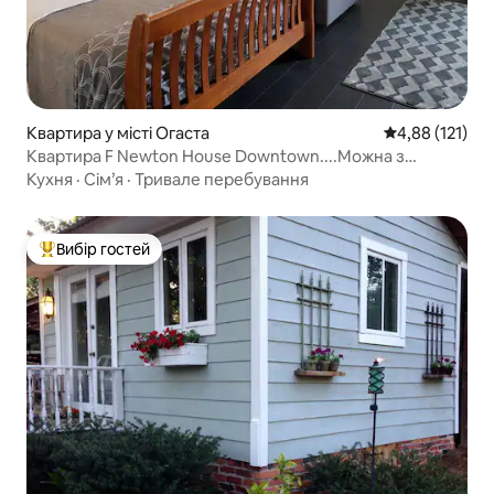
Квартира у місті Огаста
Середня оцінка
4,88 (121)
Квартира F Newton House Downtown....Можна з
собакою
Кухня
·
Сім’я
·
Тривале перебування
Вибір гостей
Топ вибір гостей