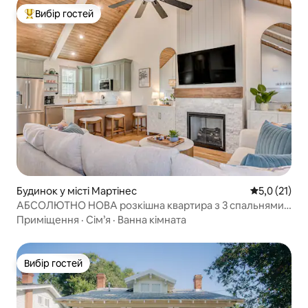
Вибір гостей
Топ вибір гостей
Будинок у місті Мартінес
Середня оцін
5,0 (21)
АБСОЛЮТНО НОВА розкішна квартира з 3 спальнями у
Мартінесі – величезний двір – місце для багаття
Приміщення
·
Сім’я
·
Ванна кімната
Вибір гостей
Вибір гостей