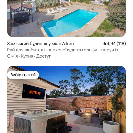
Заміський будинок у місті Aiken
Середня оцінка
4,94 (118)
Рай для любителів верхової їзди та гольфу – поруч із
усім
Сім’я
·
Кухня
·
Доступ
Вибір гостей
Вибір гостей