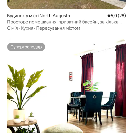
Будинок у місті North Augusta
Середня оцін
5,0 (28)
Просторе помешкання, приватний басейн, за кілька
хвилин до міста.
Сім’я
·
Кухня
·
Пересування містом
Супергосподар
Супергосподар