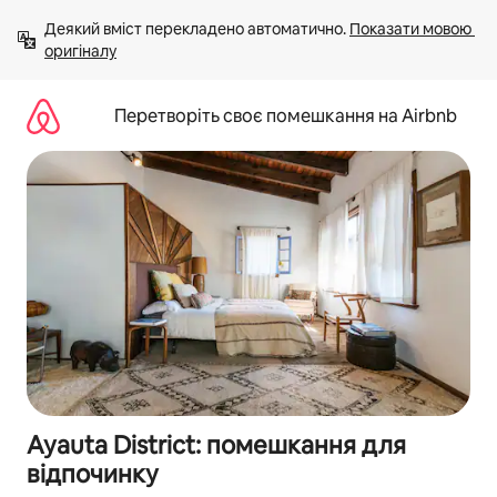
Перейти
Деякий вміст перекладено автоматично. 
Показати мовою 
до
оригіналу
вмісту
Перетворіть своє помешкання на Airbnb
Ayauta District: помешкання для
відпочинку