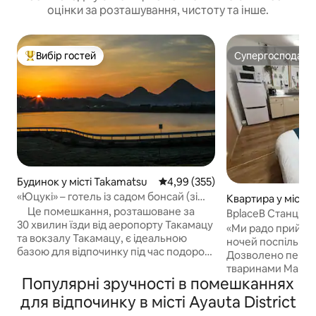
оцінки за розташування, чистоту та інше.
Вибір гостей
Супергосподар
Топ вибір гостей
Супергосподар
Будинок у місті Takamatsu
Середня оцінка: 4,99 з 5, відгук
4,99 (355)
«Юцукі» – готель із садом бонсай (зі
Квартира у місті 
сніданком) – розташований у центрі
Це помешкання, розташоване за
BplaceB Станція 
префектури Каґава, зручне
30 хвилин їзди від аеропорту Такамацу
/ Поїздки на робо
«Ми радо приймає
розташування для відвідування Сето-
та вокзалу Такамацу, є ідеальною
паломництво Яхая
ночей поспіль і н
Ін
базою для відпочинку під час подорожі
Можливе довгост
Дозволено переб
до Внутрішнього Японського моря на
від 1 особи / Мо
тваринами Макси
орендованому автомобілі або поїзді.За
Популярні зручності в помешканнях
тваринами
(1 напівдвоспаль
потреби ми безкоштовно заберемо
типу матраца тако
для відпочинку в місті Ayauta District
вас із вокзалу Такамацу або аеропорту
для тих, хто їх від