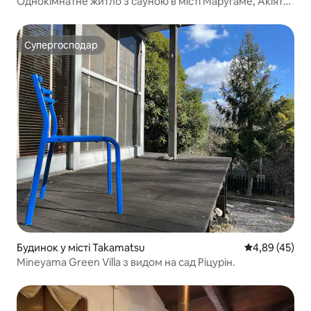
Однокімнатне житло з сауною в місті Маругаме, Акіято
Маругаме Монмартр, максимум 7 осіб
Супергосподар
Супергосподар
Будинок у місті Takamatsu
Середня оцінк
4,89 (45)
Mineyama Green Villa з видом на сад Ріцурін.