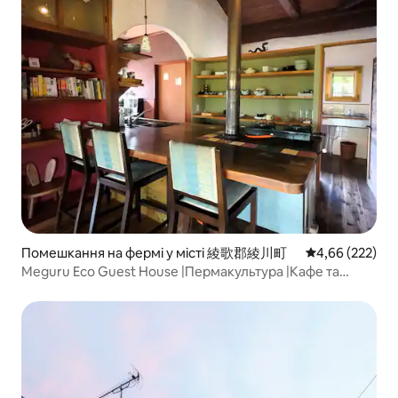
Помешкання на фермі у місті 綾歌郡綾川町
Середня оцінка:
4,66 (222)
Meguru Eco Guest House |Пермакультура |Кафе та
ферма