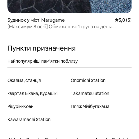
Будинок у місті Marugame
Середня оці
5,0 (5)
[Максимум 8 осіб] Обмеження: 1 група на день:
Неквапливий відпочинок у Каґаві для сімейної групи.
Приватне помешкання в Хігасакамото, Іяма-тьо,
Маруґамі
Пункти призначення
Найпопулярніші пам’ятки поблизу
Окаяма, станція
Onomichi Station
квартал Бікана, Курашікі
Takamatsu Station
Ріцурін-Коен
Пляж Чічібугахама
Kawaramachi Station