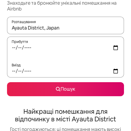
Знаходьте та бронюйте унікальні помешкання на
Airbnb
Розташування
Отримавши результати пошуку, використовуйте для навігації с
Прибуття
Виїзд
Пошук
Найкращі помешкання для
відпочинку в місті Ayauta District
Гості погоджуються: ці помешкання мають високі