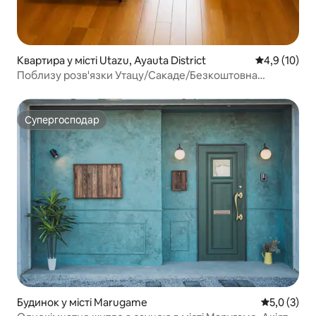
Квартира у місті Utazu, Ayauta District
Середня оцін
4,9 (10)
Поблизу розв'язки Утацу/Сакаде/Безкоштовна
автостоянка/Супермаркет за 5 хвилин пішки/Сім'я/
Студентська поїздка/Удон-тур/...
Супергосподар
Супергосподар
Будинок у місті Marugame
Середня оці
5,0 (3)