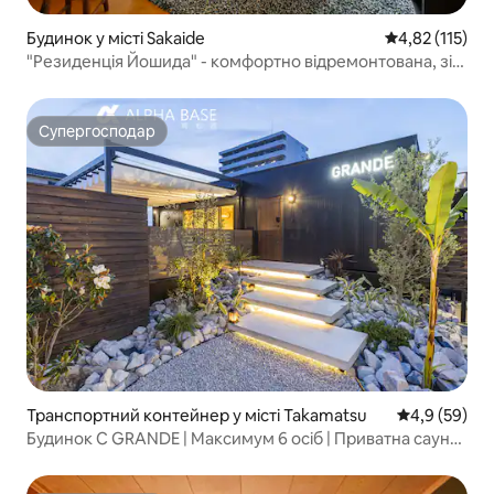
Будинок у місті Sakaide
Середня оцінка
4,82 (115)
"Резиденція Йошида" - комфортно відремонтована, зі
збереженою старовинною атмосферою | Окремий
будинок, оренда для 7 осіб | Безкоштовна парковка
Супергосподар
Супергосподар
Транспортний контейнер у місті Takamatsu
Середня оцін
4,9 (59)
Будинок C GRANDE | Максимум 6 осіб | Приватна сауна |
Можна робити барбекю | Безкоштовне паркування для
2 машин | ALPHABASE Такамацу Захід