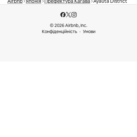
Airbnb
Японія
Префектура Кагава
Ayauta District
© 2026 Airbnb, Inc.
Конфіденційність
Умови