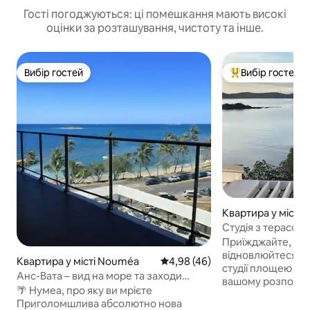
Гості погоджуються: ці помешкання мають високі
оцінки за розташування, чистоту та інше.
Вибір гостей
Вибір гостей
Вибір гостей
Топ вибір гостей
Квартира у місті
Студія з терасою
каяки
Приїжджайте, від
відновлюйтеся в 
Квартира у місті Nouméa
Середня оцінка: 4,98 з 5, відгу
4,98 (46)
студії площею 24 к
Анс-Вата – вид на море та заходи
вашому розпоряд
сонця!
🌴 Нумеа, про яку ви мрієте
площею 12 кв. м 
Приголомшлива абсолютно нова
шафою, кімната п