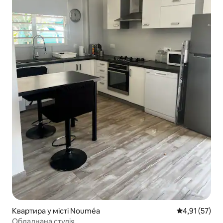
Квартира у місті Nouméa
Середня оцінк
4,91 (57)
Обладнана студія