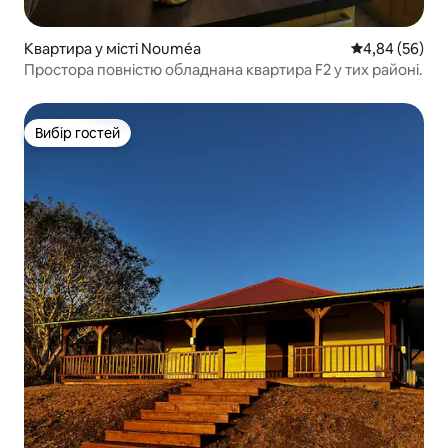
Квартира у місті Nouméa
Середня оцінка
4,84 (56)
Простора повністю обладнана квартира F2 у тих районі.
Вибір гостей
Вибір гостей