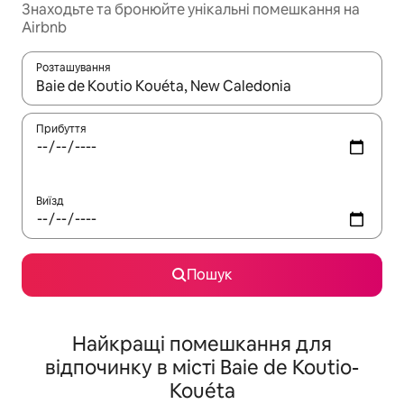
Знаходьте та бронюйте унікальні помешкання на
Airbnb
Розташування
Отримавши результати пошуку, використовуйте для навігації с
Прибуття
Виїзд
Пошук
Найкращі помешкання для
відпочинку в місті Baie de Koutio-
Kouéta