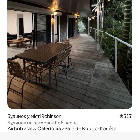
Будинок у місті Robinson
Середня о
5 (5)
Будинок на пагорбах Робінсона
Airbnb
New Caledonia
Baie de Koutio-Kouéta