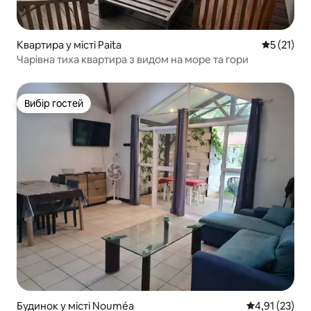
Квартира у місті Paita
Середня оц
5 (21)
Чарівна тиха квартира з видом на море та гори
Вибір гостей
Вибір гостей
Будинок у місті Nouméa
Середня оцінк
4,91 (23)