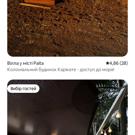
Вілла у місті Paita
Середня оцінка
4,86 (28)
Колоніальний будинок Карікате - доступ до моря!
Вибір гостей
Вибір гостей