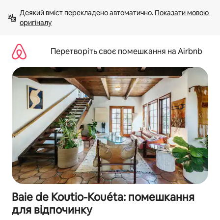
Перейти
Деякий вміст перекладено автоматично. 
Показати мовою 
до
оригіналу
вмісту
Перетворіть своє помешкання на Airbnb
Baie de Koutio-Kouéta: помешкання
для відпочинку