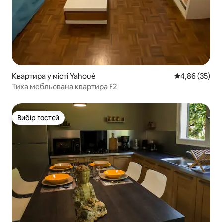
Квартира у місті Yahoué
Середня оцінк
4,86 (35)
Тиха мебльована квартира F2
Вибір гостей
Вибір гостей