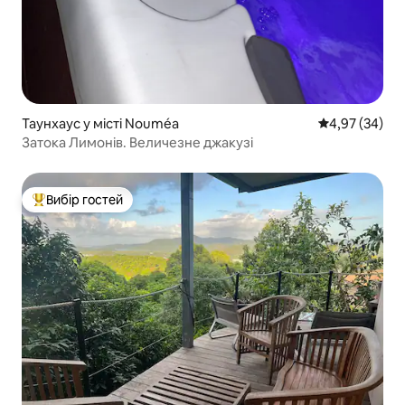
Таунхаус у місті Nouméa
Середня оцінк
4,97 (34)
Затока Лимонів. Величезне джакузі
Вибір гостей
Топ вибір гостей