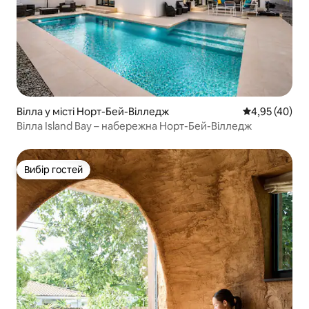
Вілла у місті Норт-Бей-Вілледж
Середня оцінк
4,95 (40)
Вілла Island Bay – набережна Норт-Бей-Вілледж
Вибір гостей
Вибір гостей