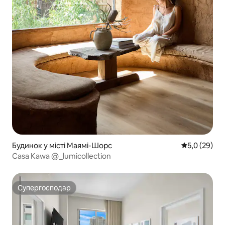
Будинок у місті Маямі-Шорс
Середня оцін
5,0 (29)
Casa Kawa @_lumicollection
Супергосподар
Супергосподар