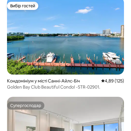
Вибір гостей
Вибір гостей
Кондомініум у місті Санні-Айлс-Біч
Середня оцінка
4,89 (125)
Golden Bay Club Beautiful Condo! -STR-02901.
Супергосподар
Супергосподар