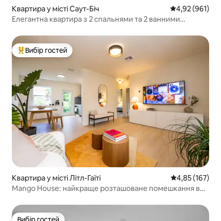
Квартира у місті Саут-Біч
Середня оцінка
4,92 (961)
Елегантна квартира з 2 спальнями та 2 ванними
кімнатами на Оушен-Драйв
Вибір гостей
Топ вибір гостей
Квартира у місті Літл-Гаїті
Середня оцінка
4,85 (167)
Mango House: найкраще розташоване помешкання в
Маямі
Вибір гостей