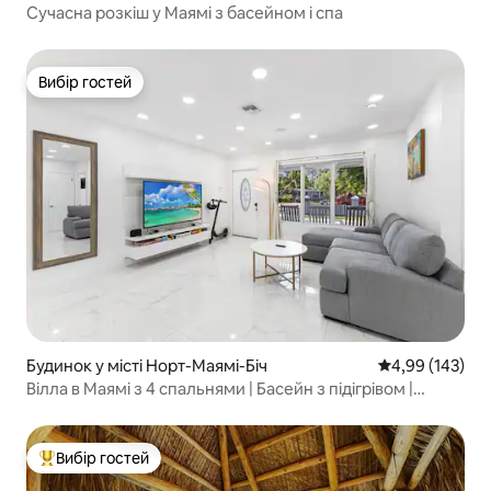
Сучасна розкіш у Маямі з басейном і спа
Вибір гостей
Вибір гостей
Будинок у місті Норт-Маямі-Біч
Середня оцінка
4,99 (143)
Вілла в Маямі з 4 спальнями | Басейн з підігрівом |
Барбекю | Неподалік пляжу
Вибір гостей
Топ вибір гостей