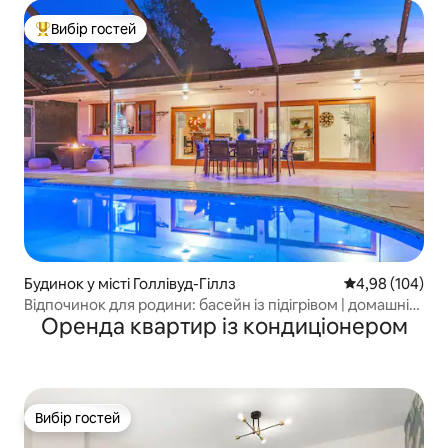
Вибір гостей
Топ вибір гостей
Будинок у місті Голлівуд-Гіллз
Середня оцінка:
4,98 (104)
Відпочинок для родини: басейн із підігрівом | домашній
Оренда квартир із кондиціонером
кінотеатр | аркада
Вибір гостей
Вибір гостей