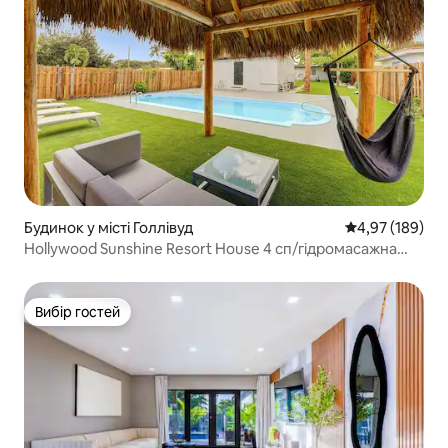
Будинок у місті Голлівуд
Середня оцінка
4,97 (189)
Hollywood Sunshine Resort House 4 сп/гідромасажна
ванна
Вибір гостей
Вибір гостей