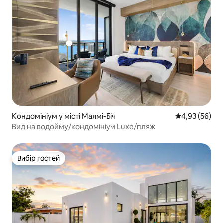
Кондомініум у місті Маямі-Біч
Середня оцінк
4,93 (56)
Вид на водойму/кондомініум Luxe/пляж
Вибір гостей
Вибір гостей