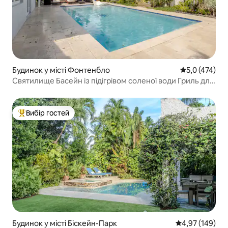
Будинок у місті Фонтенбло
Середня оцінк
5,0 (474)
Святилище Басейн із підігрівом соленої води Гриль для
барбекю Оазис
Вибір гостей
Топ вибір гостей
Будинок у місті Біскейн-Парк
Середня оцінка
4,97 (149)