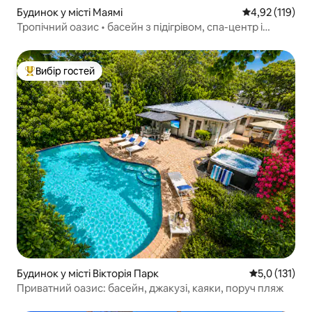
Будинок у місті Маямі
Середня оцінка
4,92 (119)
Тропічний оазис • басейн з підігрівом, спа-центр і
помешкання з 4 спальнями
Вибір гостей
Топ вибір гостей
Будинок у місті Вікторія Парк
Середня оцінк
5,0 (131)
Приватний оазис: басейн, джакузі, каяки, поруч пляж