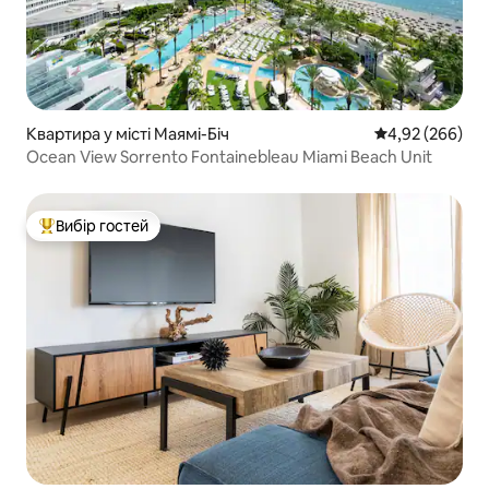
Квартира у місті Маямі-Біч
Середня оцінка:
4,92 (266)
Ocean View Sorrento Fontainebleau Miami Beach Unit
Вибір гостей
Топ вибір гостей