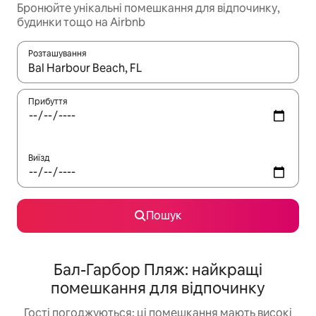
Бронюйте унікальні помешкання для відпочинку,
будинки тощо на Airbnb
Розташування
Отримавши результати пошуку, використовуйте для навігації с
Прибуття
Виїзд
Пошук
Бал-Гарбор Пляж: найкращі
помешкання для відпочинку
Гості погоджуються: ці помешкання мають високі