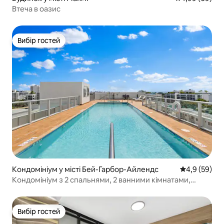
Втеча в оазис
Вибір гостей
Вибір гостей
Кондомініум у місті Бей-Гарбор-Айлендс
Середня оцін
4,9 (59)
Кондомініум з 2 спальнями, 2 ванними кімнатами,
басейном на даху, 5 хвилин до пляжу
Вибір гостей
Вибір гостей