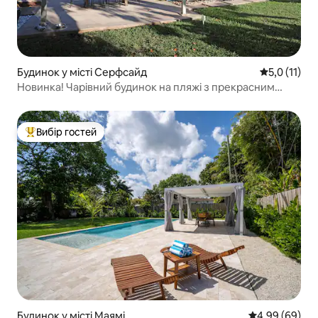
Будинок у місті Серфсайд
Середня оцін
5,0 (11)
Новинка! Чарівний будинок на пляжі з прекрасним
садом
Вибір гостей
Топ вибір гостей
Будинок у місті Маямі
Середня оцінка
4,99 (69)