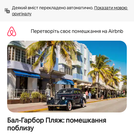
Перейти
Деякий вміст перекладено автоматично. 
Показати мовою 
до
оригіналу
вмісту
Перетворіть своє помешкання на Airbnb
Бал-Гарбор Пляж: помешкання
поблизу