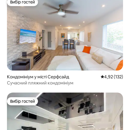
Вибір гостей
Вибір гостей
Кондомініум у місті Серфсайд
Середня оцінка
4,92 (132)
Сучасний пляжний кондомініум
Вибір гостей
Вибір гостей