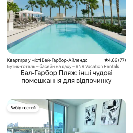
Квартира у місті Бей-Гарбор-Айлендс
Середня оцінк
4,66 (77)
Бутик-готель – басейн на даху – BNR Vacation Rentals
Бал-Гарбор Пляж: інші чудові
помешкання для відпочинку
Вибір гостей
Вибір гостей