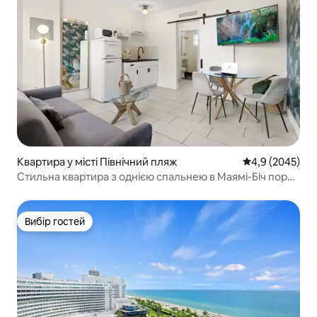
Квартира у місті Північний пляж
Середня оцінка:
4,9 (2045)
Стильна квартира з однією спальнею в Маямі-Біч поруч
із морем
Вибір гостей
Вибір гостей