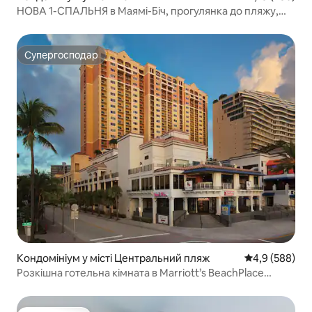
НОВА 1-СПАЛЬНЯ в Маямі-Біч, прогулянка до пляжу,
курорт
Супергосподар
Супергосподар
Кондомініум у місті Центральний пляж
Середня оцінка
4,9 (588)
Розкішна готельна кімната в Marriott’s BeachPlace
Towers