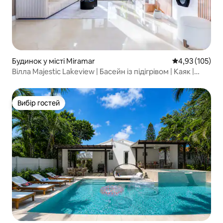
Будинок у місті Miramar
Середня оцінка
4,93 (105)
Вілла Majestic Lakeview | Басейн із підігрівом | Каяк |
Барбекю
Вибір гостей
Вибір гостей