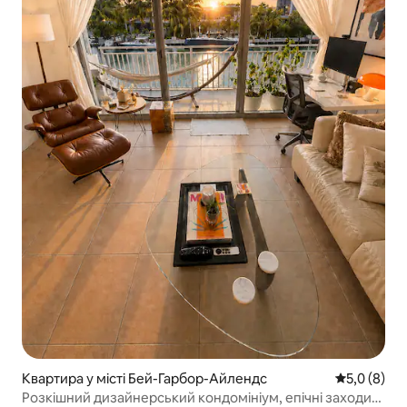
Квартира у місті Бей-Гарбор-Айлендс
Середня оці
5,0 (8)
Розкішний дизайнерський кондомініум, епічні заходи