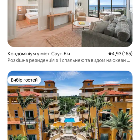
Кондомініум у місті Саут-Біч
Середня оцінка
4,93 (165)
Розкішна резиденція з 1 спальнею та видом на океан у
Саут-Біч
Вибір гостей
Вибір гостей