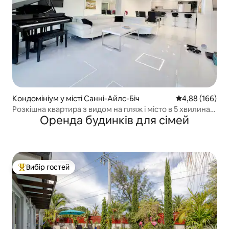
Кондомініум у місті Санні-Айлс-Біч
Середня оцінка:
4,88 (166)
Розкішна квартира з видом на пляж і місто в 5 хвилинах
Оренда будинків для сімей
ходьби до пляжу
Вибір гостей
Топ вибір гостей