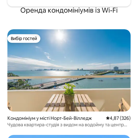
Оренда кондомініумів із Wi-Fi
Вибір гостей
Вибір гостей
Кондомініум у місті Норт-Бей-Вілледж
Середня оцінка:
4,87 (326)
Чудова квартира-студія з видом на водойму та центр
міста.