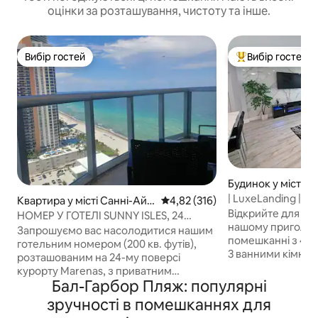
оцінки за розташування, чистоту та інше.
Вибір гостей
Вибір гостей
Вибір гостей
Топ вибір гостей
Будинок у місті М
| LuxeLanding |
Квартира у місті Санні-Айл
Середня оцінка: 4,82 з 5, відгук
4,82 (316)
Басейн+лаунж+ш
Відкрийте для се
с-Біч
НОМЕР У ГОТЕЛІ SUNNY ISLES, 24
нашому приголо
ПОВЕРХ!!! (+ готельні збори)
Запрошуємо вас насолодитися нашим
помешканні з 4 с
готельним номером (200 кв. футів),
3 ванними кімната
розташованим на 24-му поверсі
Маленької Гавани
курорту Marenas, з приватним
будинок відкрито
Бал-Гарбор Пляж: популярні
виходом на пляж та найкращими
вміщує до 11 осіб 
зручностями. У ньому є світла
зручності в помешканнях для
вітальню, повніс
спальня, двоспальне ліжко розміру