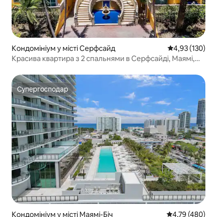
Кондомініум у місті Серфсайд
Середня оцінка
4,93 (130)
Красива квартира з 2 спальнями в Серфсайді, Маямі,
безкоштовне паркування
Супергосподар
Супергосподар
Кондомініум у місті Маямі-Біч
Середня оцінка:
4,79 (480)