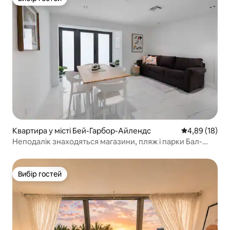
Вибір гостей
Квартира у місті Бей-Гарбор-Айлендс
Середня оцінк
4,89 (18)
Неподалік знаходяться магазини, пляж і парки Бал-
Харбор
Вибір гостей
Вибір гостей