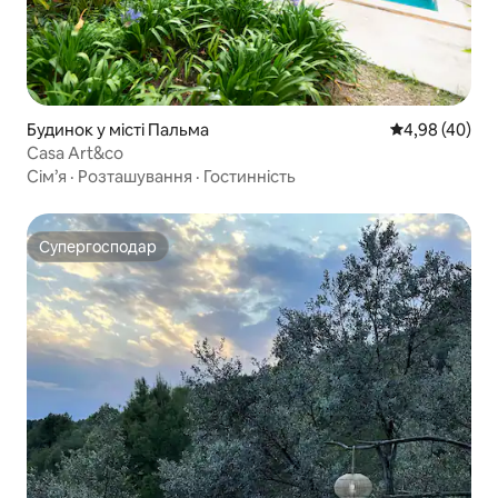
Будинок у місті Пальма
Середня оцінка
4,98 (40)
Casa Art&co
Сім’я
·
Розташування
·
Гостинність
Супергосподар
Супергосподар