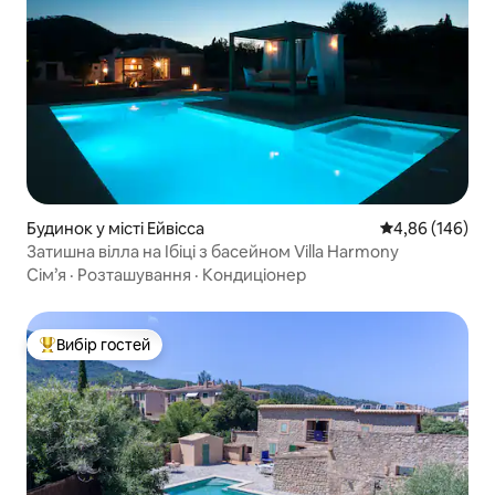
Будинок у місті Ейвісса
Середня оцінка:
4,86 (146)
Затишна вілла на Ібіці з басейном Villa Harmony
Сім’я
·
Розташування
·
Кондиціонер
Вибір гостей
Топ вибір гостей