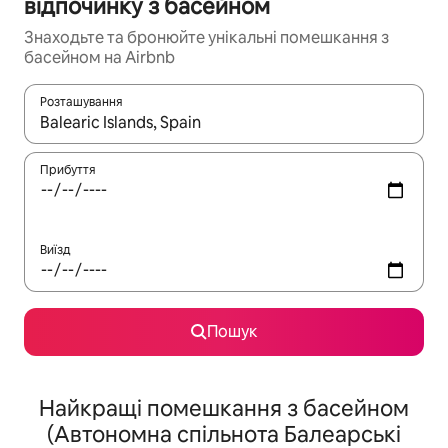
відпочинку з басейном
Знаходьте та бронюйте унікальні помешкання з
басейном на Airbnb
Розташування
Отримавши результати пошуку, використовуйте для навігації с
Прибуття
Виїзд
Пошук
Найкращі помешкання з басейном
(Автономна спільнота Балеарські