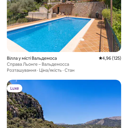
Вілла у місті Вальдемоса
Середня оцінка
4,96 (125)
Справа Льонге – Вальдемосса
Розташування
·
Ціна/якість
·
Стан
Luxe
Luxe