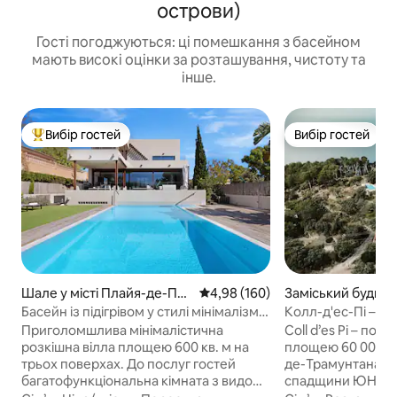
острови)
Гості погоджуються: ці помешкання з басейном
мають високі оцінки за розташування, чистоту та
інше.
Вибір гостей
Вибір гостей
Топ вибір гостей
Вибір гостей
Шале у місті Плайя-де-Пал
Середня оцінка: 4,98 з 5, відгук
4,98 (160)
Заміський будинок
ьма
Mallorca
Басейн із підігрівом у стилі мінімалізму
Колл-д'ес-Пі – по
Villamarinacristal
Приголомшлива мінімалістична
Coll d’es Pi – повільне
розкішна вілла площею 600 кв. м на
площею 60 000 кв
трьох поверхах. До послуг гостей
де-Трамунтана, об
багатофункціональна кімната з видом
спадщини ЮНЕСКО