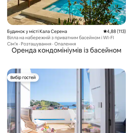
Будинок у місті Кала Серена
Середня оцінка
4,88 (113)
Вілла на набережній з приватним басейном і WI-FI
Сім’я
·
Розташування
·
Опалення
Оренда кондомініумів із басейном
Вибір гостей
Вибір гостей