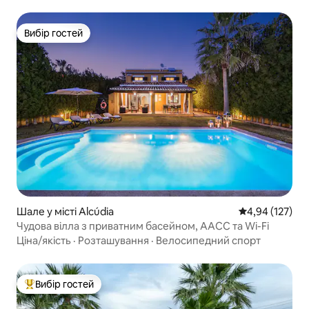
Вибір гостей
Вибір гостей
Шале у місті Alcúdia
Середня оцінка
4,94 (127)
Чудова вілла з приватним басейном, AACC та Wi-Fi
Ціна/якість
·
Розташування
·
Велосипедний спорт
Вибір гостей
Топ вибір гостей