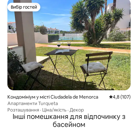
Вибір гостей
Вибір гостей
Кондомініум у місті Ciudadela de Menorca
Середня оцінк
4,8 (107)
Апартаменти Turqueta
Розташування
·
Ціна/якість
·
Декор
Інші помешкання для відпочинку з
басейном