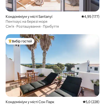
Кондомініум у місті Santanyí
Середня оцінка
4,95 (177)
Пентхаус на березі моря
Сім’я
·
Розташування
·
Прибуття
Вибір гостей
Топ вибір гостей
Кондомініум у місті Сон Парк
Середня оцінк
5,0 (228)