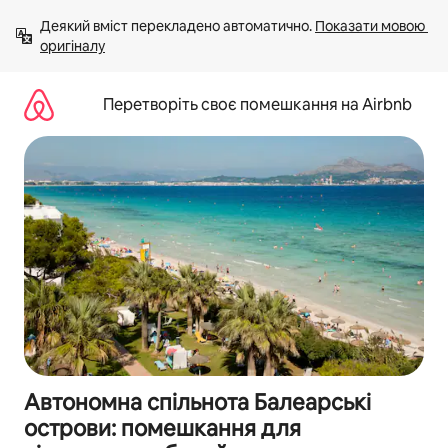
Перейти
Деякий вміст перекладено автоматично. 
Показати мовою 
до
оригіналу
вмісту
Перетворіть своє помешкання на Airbnb
Автономна спільнота Балеарські
острови: помешкання для