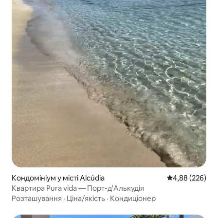
Кондомініум у місті Alcúdia
Середня оцінка:
4,88 (226)
Квартира Pura vida — Порт-д'Алькудія
Розташування
·
Ціна/якість
·
Кондиціонер