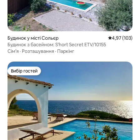
Будинок у місті Сольєр
Середня оцінка
4,97 (103)
Будинок з басейном: S'hort Secret ETV/10155
Сім’я
·
Розташування
·
Паркінг
Вибір гостей
Вибір гостей