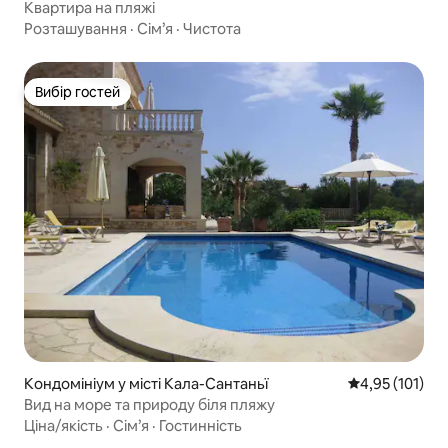
Квартира на пляжі
Розташування
·
Сім’я
·
Чистота
Вибір гостей
Вибір гостей
Кондомініум у місті Кала-Сантаньї
Середня оцінка
4,95 (101)
Вид на море та природу біля пляжу
Ціна/якість
·
Сім’я
·
Гостинність