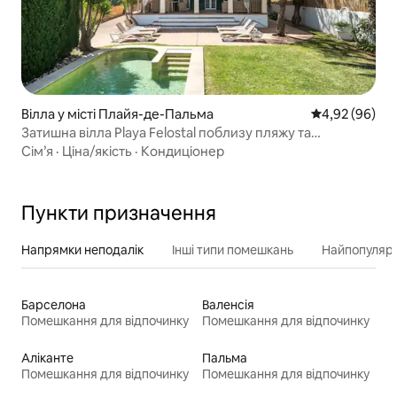
Вілла у місті Плайя-де-Пальма
Середня оцінка
4,92 (96)
Затишна вілла Playa Felostal поблизу пляжу та
аеропорту
Сім’я
·
Ціна/якість
·
Кондиціонер
Пункти призначення
Напрямки неподалік
Інші типи помешкань
Найпопулярн
Барселона
Валенсія
Помешкання для відпочинку
Помешкання для відпочинку
Аліканте
Пальма
Помешкання для відпочинку
Помешкання для відпочинку