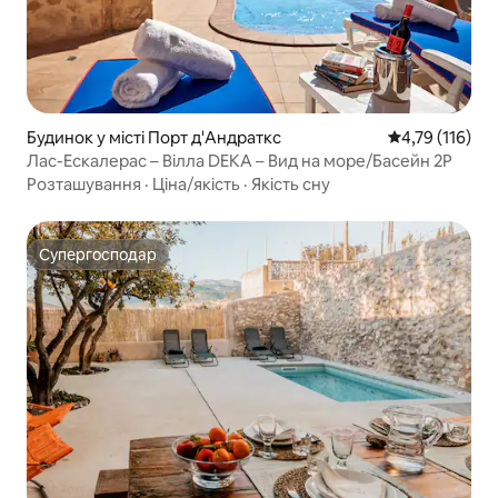
Будинок у місті Порт д'Андраткс
Середня оцінка
4,79 (116)
Лас-Ескалерас – Вілла DEKA – Вид на море/Басейн 2P
Розташування
·
Ціна/якість
·
Якість сну
Супергосподар
Супергосподар