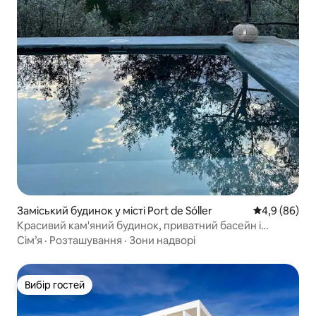
Заміський будинок у місті Port de Sóller
Середня оцін
4,9 (86)
Красивий кам'яний будинок, приватний басейн і
краєвид.
Сім’я
·
Розташування
·
Зони надворі
Вибір гостей
Вибір гостей