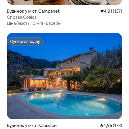
Будинок у місті Campanet
Середня оцінка
4,91 (137)
Справа Совіса
Ціна/якість
·
Сім’я
·
Басейн
Супергосподар
Супергосподар
Будинок у місті Каймари
Середня оцінка
4,95 (173)