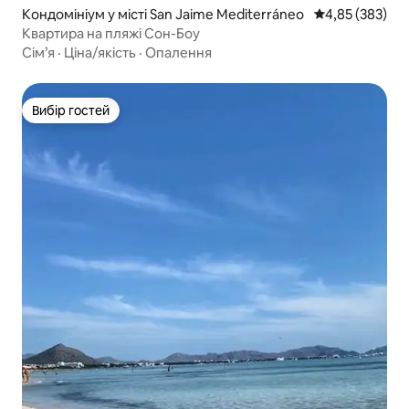
Кондомініум у місті San Jaime Mediterráneo
Середня оцінка:
4,85 (383)
Квартира на пляжі Сон-Боу
Сім’я
·
Ціна/якість
·
Опалення
Вибір гостей
Вибір гостей