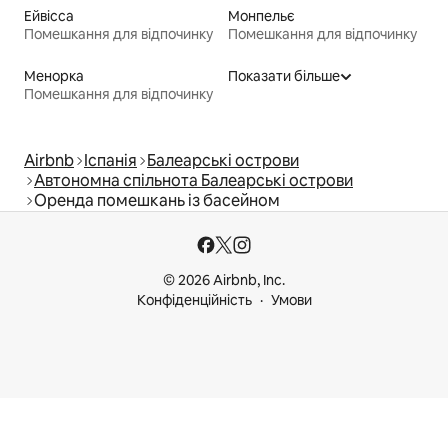
Ейвісса
Монпельє
Помешкання для відпочинку
Помешкання для відпочинку
Менорка
Показати більше
Помешкання для відпочинку
Airbnb
Іспанія
Балеарські острови
Автономна спільнота Балеарські острови
Оренда помешкань із басейном
© 2026 Airbnb, Inc.
Конфіденційність
Умови