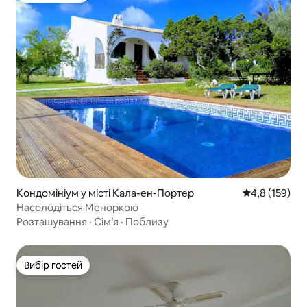
Кондомініум у місті Кала-ен-Портер
Середня оцінк
4,8 (159)
Насолодіться Меноркою
Розташування
·
Сім’я
·
Поблизу
Вибір гостей
Вибір гостей