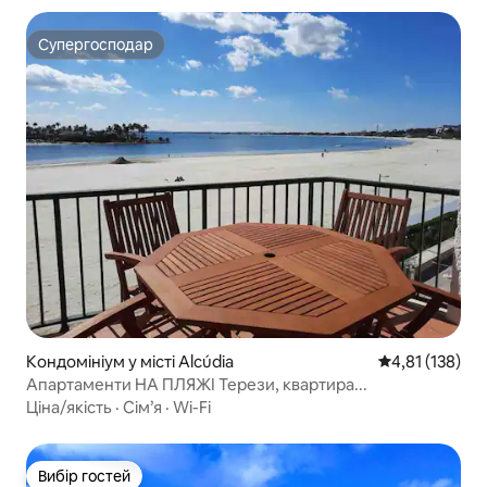
Супергосподар
Супергосподар
Кондомініум у місті Alcúdia
Середня оцінка
4,81 (138)
Апартаменти НА ПЛЯЖІ Терези, квартира...
Ціна/якість
·
Сім’я
·
Wi-Fi
Вибір гостей
Вибір гостей