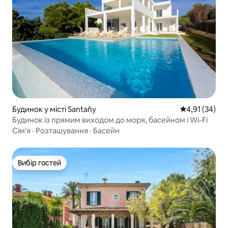
Будинок у місті Santañy
Середня оцінк
4,91 (34)
Будинок із прямим виходом до моря, басейном і Wi-Fi
Сім’я
·
Розташування
·
Басейн
Вибір гостей
Вибір гостей