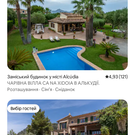
Заміський будинок у місті Alcúdia
Середня оцінка
4,93 (121)
ЧАРІВНА ВІЛЛА CA NA XIDOIA В АЛЬКУДІЇ.
Розташування
·
Сім’я
·
Сніданок
Вибір гостей
Вибір гостей