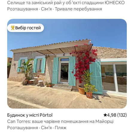
Селище та заміський рай у об 'єкті спадщини ЮНЕСКО
Розташування
·
Сім’я
·
Тривале перебування
Вибір гостей
Топ вибір гостей
Будинок у місті Pòrtol
Середня оцінка
4,98 (132)
Can Torres: ваше чарівне помешкання на Майорці
Розташування
·
Сім’я
·
Пляж