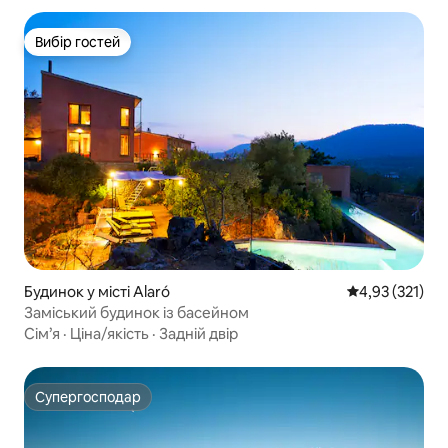
Вибір гостей
Вибір гостей
Будинок у місті Alaró
Середня оцінка
4,93 (321)
Заміський будинок із басейном
Сім’я
·
Ціна/якість
·
Задній двір
Супергосподар
Супергосподар