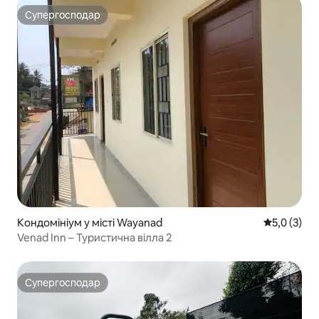
Супергосподар
Супергосподар
Кондомініум у місті Wayanad
Середня оці
5,0 (3)
Venad Inn – Туристична вілла 2
Супергосподар
Супергосподар