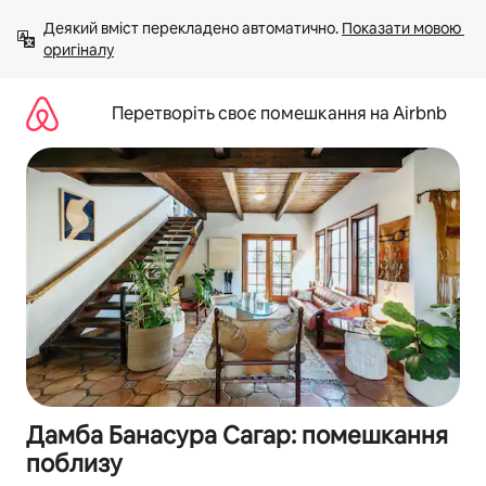
Перейти
Деякий вміст перекладено автоматично. 
Показати мовою 
до
оригіналу
вмісту
Перетворіть своє помешкання на Airbnb
Дамба Банасура Сагар: помешкання
поблизу