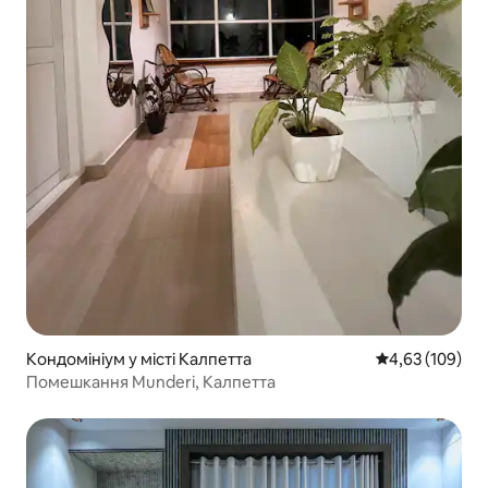
Кондомініум у місті Калпетта
Середня оцінка
4,63 (109)
Помешкання Munderi, Калпетта