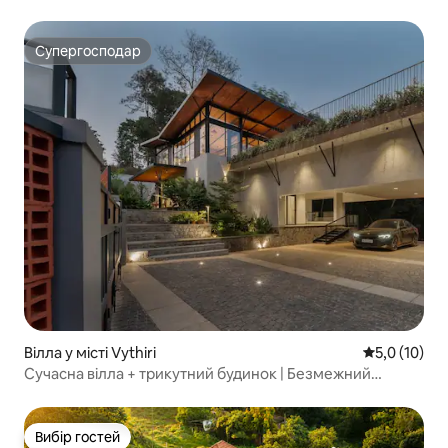
Супергосподар
Супергосподар
Вілла у місті Vythiri
Середня оцін
5,0 (10)
Сучасна вілла + трикутний будинок | Безмежний
басейн – Casa Maya
Вибір гостей
Вибір гостей