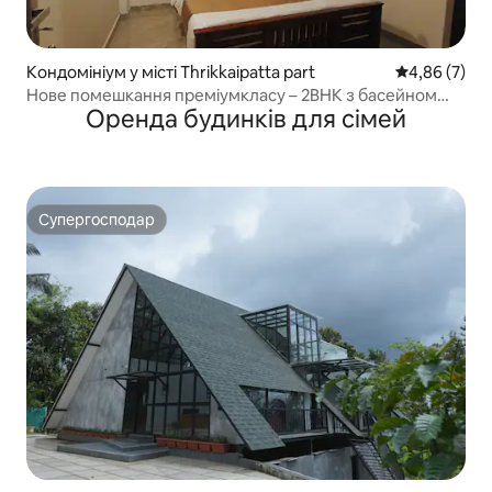
Кондомініум у місті Thrikkaipatta part
Середня оцін
4,86 (7)
Нове помешкання преміумкласу – 2BHK з басейном
Оренда будинків для сімей
Copper
Супергосподар
Супергосподар