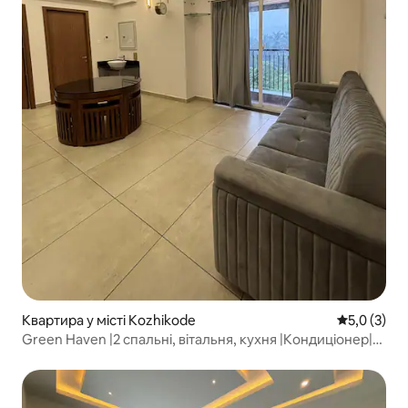
Квартира у місті Kozhikode
Середня оці
5,0 (3)
Green Haven |2 спальні, вітальня, кухня |Кондиціонер|
Біля долини Трігріс, Ваянад