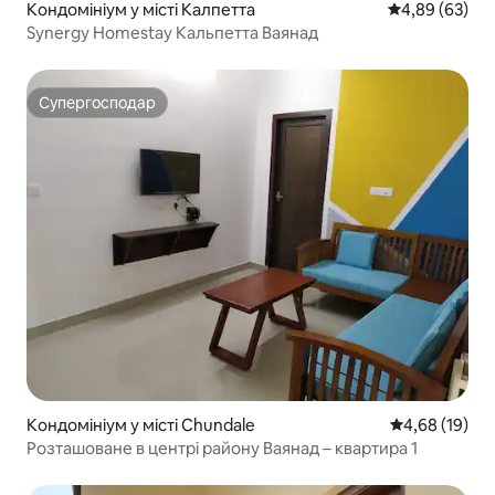
Кондомініум у місті Калпетта
Середня оцінка
4,89 (63)
Synergy Homestay Кальпетта Ваянад
Супергосподар
Супергосподар
Кондомініум у місті Chundale
Середня оцінк
4,68 (19)
Розташоване в центрі району Ваянад – квартира 1