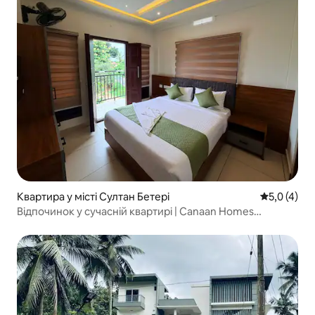
Квартира у місті Султан Бетері
Середня оці
5,0 (4)
Відпочинок у сучасній квартирі | Canaan Homes
Wayanad