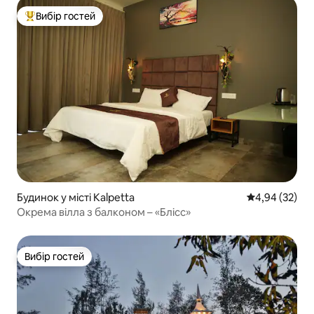
Вибір гостей
Топ вибір гостей
Будинок у місті Kalpetta
Середня оцінк
4,94 (32)
Окрема вілла з балконом – «Блісс»
Вибір гостей
Вибір гостей