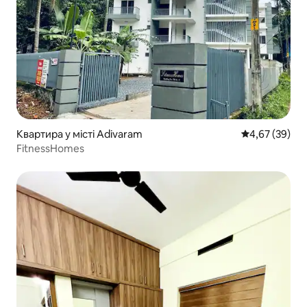
Квартира у місті Adivaram
Середня оцінк
4,67 (39)
FitnessHomes