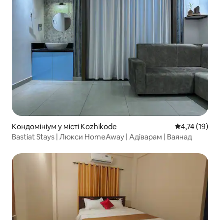
Кондомініум у місті Kozhikode
Середня оцінк
4,74 (19)
Bastiat Stays | Люкси HomeAway | Адіварам | Ваянад