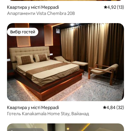
Квартира у місті Meppadi
Середня оцінк
4,92 (13)
Апартаменти Vista Chembra 20B
Вибір гостей
Вибір гостей
Квартира у місті Meppadi
Середня оцінк
4,84 (32)
Готель Kanakamala Home Stay, Вайанад