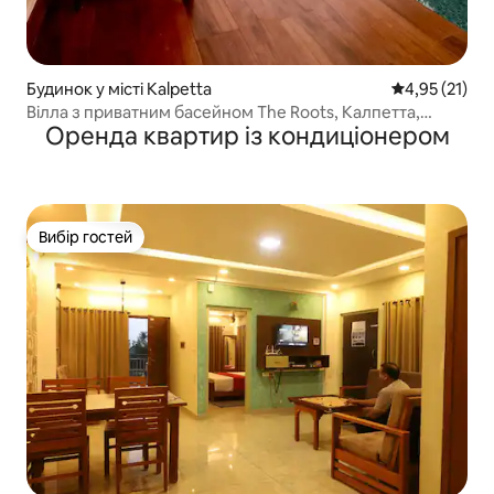
Будинок у місті Kalpetta
Середня оцінк
4,95 (21)
Вілла з приватним басейном The Roots, Калпетта,
Оренда квартир із кондиціонером
Ваянад
Вибір гостей
Вибір гостей