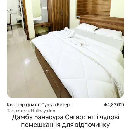
Квартира у місті Султан Бетері
Середня оцінк
4,83 (12)
Так, готель Holidays Inn
Дамба Банасура Сагар: інші чудові
помешкання для відпочинку