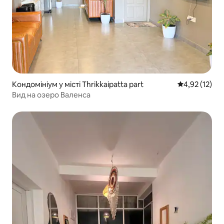
Кондомініум у місті Thrikkaipatta part
Середня оцінк
4,92 (12)
Вид на озеро Валенса