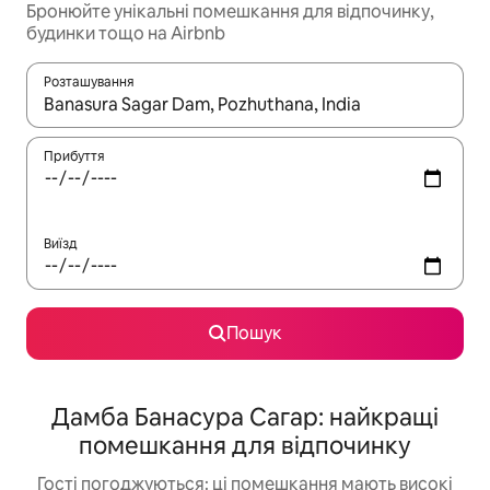
Бронюйте унікальні помешкання для відпочинку,
будинки тощо на Airbnb
Розташування
Отримавши результати пошуку, використовуйте для навігації с
Прибуття
Виїзд
Пошук
Дамба Банасура Сагар: найкращі
помешкання для відпочинку
Гості погоджуються: ці помешкання мають високі