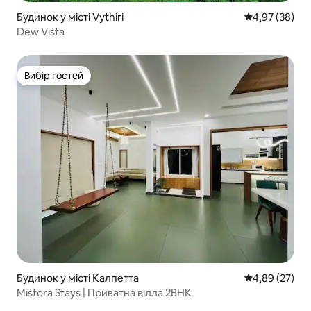
Будинок у місті Vythiri
Середня оцінк
4,97 (38)
Dew Vista
Вибір гостей
Вибір гостей
Будинок у місті Калпетта
Середня оцінк
4,89 (27)
Mistora Stays | Приватна вілла 2BHK