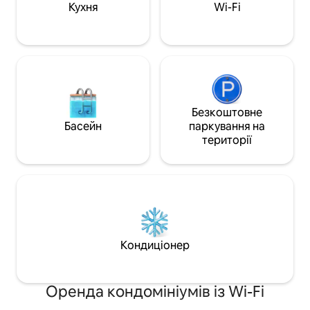
спокійним, але п
Кухня
Wi-Fi
відпочинком. Ми раді вітати ваших
пухнастих супутн
Безкоштовне
Басейн
паркування на
території
Кондиціонер
Оренда кондомініумів із Wi-Fi