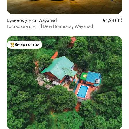
Будинок у місті Wayanad
Середня оцінк
4,94 (31)
Гостьовий дім Hill Dew Homestay Wayanad
Вибір гостей
Топ вибір гостей