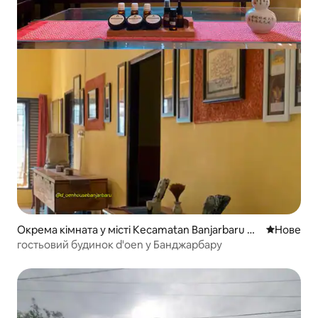
Окрема кімната у місті Kecamatan Banjarbaru Ut
Нове місц
Нове
ara
гостьовий будинок d'oen у Банджарбару