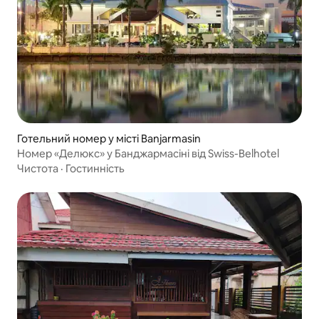
Готельний номер у місті Banjarmasin
Номер «Делюкс» у Банджармасіні від Swiss-Belhotel
Чистота
·
Гостинність