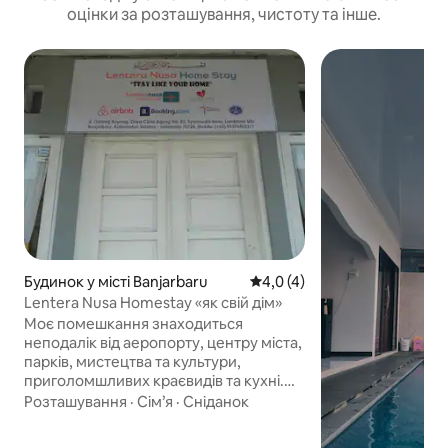
оцінки за розташування, чистоту та інше.
Будинок у місті Banjarbaru
Середня оцінка: 4,0 з 5, відг
4,0 (4)
Lentera Nusa Homestay «як свій дім»
Моє помешкання знаходиться
неподалік від аеропорту, центру міста,
парків, мистецтва та культури,
приголомшливих краєвидів та кухні.
Вам сподобається моє помешкання,
Розташування
·
Сім’я
·
Сніданок
оскільки воно розташоване у
стратегічному та зручному місці. Моє