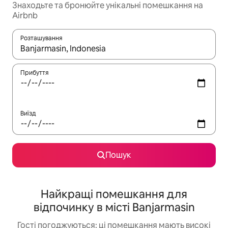
Знаходьте та бронюйте унікальні помешкання на
Airbnb
Розташування
Отримавши результати пошуку, використовуйте для навігації с
Прибуття
Виїзд
Пошук
Найкращі помешкання для
відпочинку в місті Banjarmasin
Гості погоджуються: ці помешкання мають високі