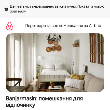
Перейти
Деякий вміст перекладено автоматично. 
Показати мовою 
до
оригіналу
вмісту
Перетворіть своє помешкання на Airbnb
Banjarmasin: помешкання для
відпочинку