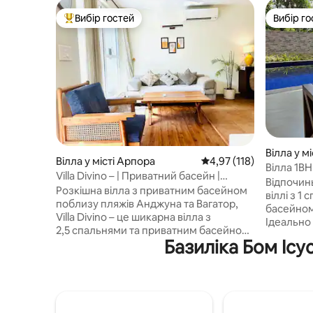
Вибір гостей
Вибір го
Топ вибір гостей
Вибір го
Вілла у м
Вілла у місті Арпора
Середня оцінка: 4,97 з 
4,97 (118)
Вілла 1B
Villa Divino – | Приватний басейн |
Північном
Відпочин
Тераса | Wi-Fi | Пляж
Розкішна вілла з приватним басейном
віллі з 1
поблизу пляжів Анджуна та Вагатор,
басейном 
Villa Divino – це шикарна вілла з
Ідеально 
2,5 спальнями та приватним басейном
друзів. У
Базиліка Бом Ісу
в Анджуні, розташована в пишній, тихій
кондиціон
зеленій зоні, але за кілька хвилин від
до 4 гос
найпопулярніших кафе, пляжів і нічних
кімнатам
клубів Гоа. Ця світла вілла розташована
мінікухне
в ексклюзивному закритому комплексі
відпочинь
з цілодобовою охороною, приватним