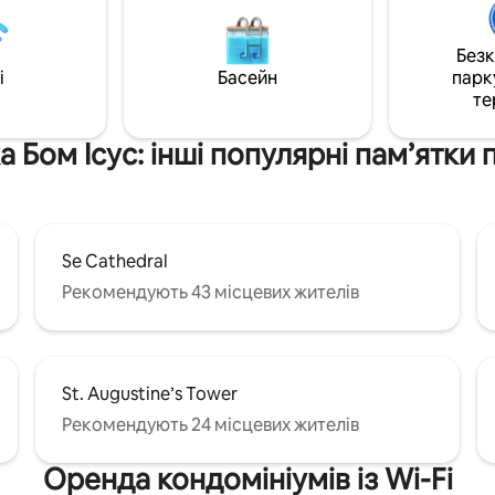
патіо або вип’йте під зірками
його чудовим місцем для роз
окійний відпочинок біля
водночас досліджуючи все, 
ндолім, Агуада, Бага та міста
запропонувати Гоа. Навколо є
Без
чекає на вас! Легкий доступ
ресторанів, винних магазинів 
i
Басейн
парк
анів, магазинів, оренди
супермаркетів, щоб задоволь
те
тних засобів забезпечують
ваші потреби для відпочинку.
ійне перебування.
а Бом Ісус: інші популярні пам’ятки
Se Cathedral
Рекомендують 43 місцевих жителів
St. Augustine’s Tower
Рекомендують 24 місцевих жителів
Оренда кондомініумів із Wi-Fi