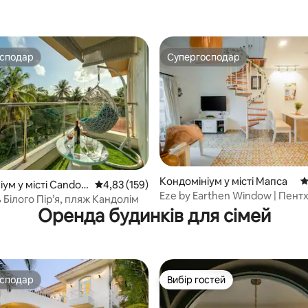
осподар
Супергосподар
осподар
Супергосподар
5, відгуки: 154
Кондомініум у місті Мапса
С
ум у місті Candoli
Середня оцінка: 4,83 з 5, відгуки: 159
4,83 (159)
Eze by Earthen Window | Пентх
Білого Пір’я, пляж Кандолім
Приватна тераса
Оренда будинків для сімей
осподар
Вибір гостей
осподар
Вибір гостей