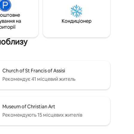
міщення,
досліджуйте Сіолім, відомий своїми
що може
кафе та барами, а також пляжі
 декілька
Анджуна, Вагатор, Ассагао, Морджім і
коштовне
та
Мандрем, що знаходяться за 15–
ування на
Кондиціонер
нити всі
20 хвилин, і аеропорт MOPA, що за
риторії
35 хвилин.
 поблизу
Church of St Francis of Assisi
Рекомендує 41 місцевий житель
Museum of Christian Art
Рекомендують 15 місцевих жителів