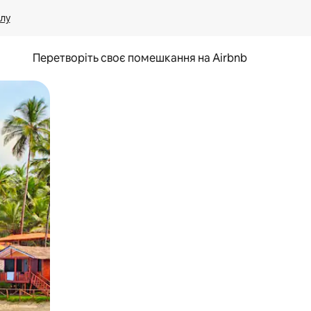
лу
Перетворіть своє помешкання на Airbnb
и дотику та гортання.