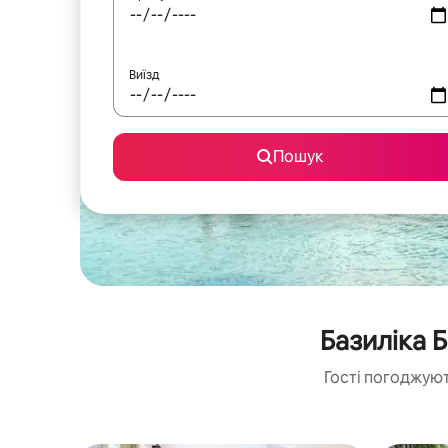
Виїзд
Пошук
Базиліка 
Гості погоджуют