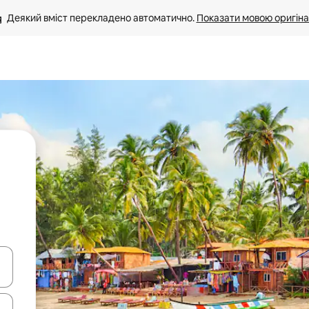
Деякий вміст перекладено автоматично. 
Показати мовою оригіна
я навігації сторінкою клавіші зі стрілками вгору та вниз або жест