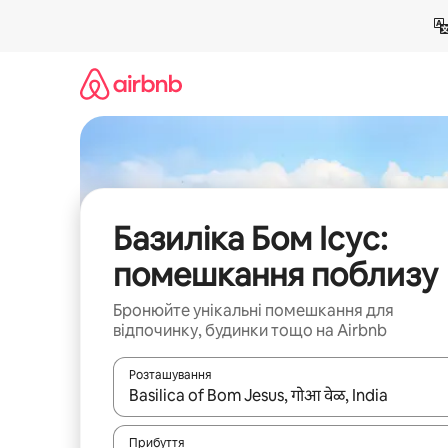
Перейти
до
вмісту
Базиліка Бом Ісус:
помешкання поблизу
Бронюйте унікальні помешкання для
відпочинку, будинки тощо на Airbnb
Розташування
Отримавши результати пошуку, використовуйте дл
Прибуття