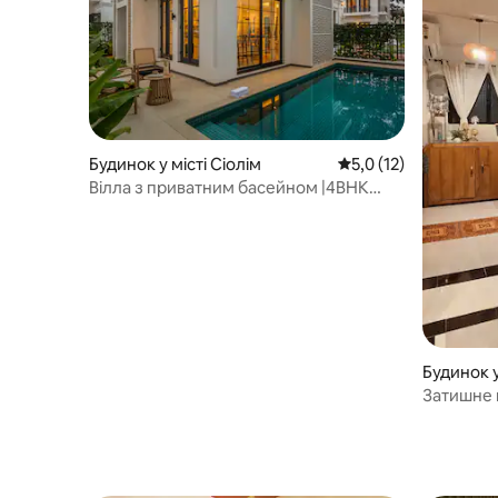
Будинок у місті Сіолім
Середня оцінка: 5,0 з
5,0 (12)
Вілла з приватним басейном |4BHK
Luxury|The Juliet Balcony
Затишне 
поблизу С
Панаджі