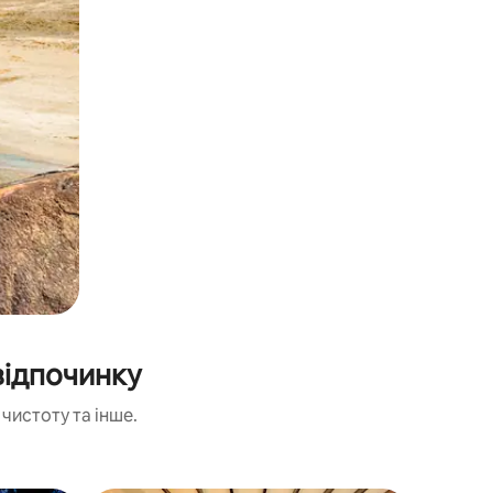
відпочинку
чистоту та інше.