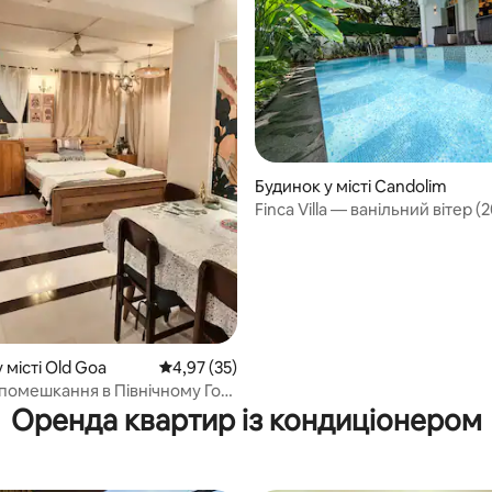
 5, відгуки: 12
Будинок у місті Candolim
Finca Villa — ванільний вітер (
до пляжу)
Будинок у місті Old Goa
Середня оцінка: 4,97 з 5, відгуки: 35
4,97 (35)
помешкання в Північному Гоа
тарого Гоа, 15 хвилин до
Оренда квартир із кондиціонером