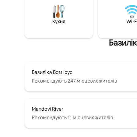
великому 
басейном і терасою з видом на
— ваш сп
пагорби в Північному Гоа, усього за
пляжів Ка
1,5 км від пляжу Вагатор, за кілька
Панджим 
Кухня
Wi-F
хвилин їзди від пляжу Анджуна, поруч
до рестор
із селищем Ассагао та за кілька хвилин
транспор
їзди від селищ Морджім, Ашвем,
безпереб
Кандолім і Бага!
Базилік
Базиліка Бом Ісус
Рекомендують 247 місцевих жителів
Mandovi River
Рекомендують 11 місцевих жителів