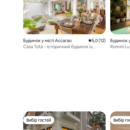
Будинок у місті Ассагао
Середня оцінка: 5,0 з
5,0 (12)
Будинок у
Casa Tota – історичний будинок із
Romini Lu
басейном в Ассагао
приватни
пляжу О
Вибір гостей
Вибір го
Вибір гостей
Вибір го