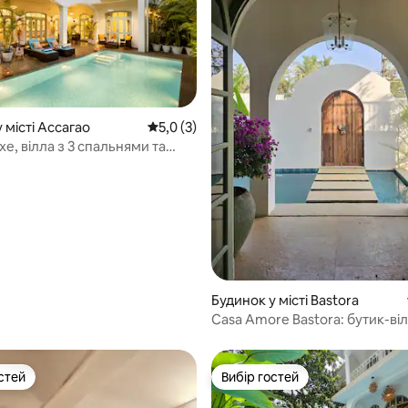
 5, відгуки: 12
 місті Ассагао
Середня оцінка: 5,0 з 5, відгуки: 3
5,0 (3)
xe, вілла з 3 спальнями та
м басейном|15 хвилин до
зран
Будинок у місті Bastora
Casa Amore Bastora: бутик-ві
з басейном
стей
Вибір гостей
стей
Вибір гостей