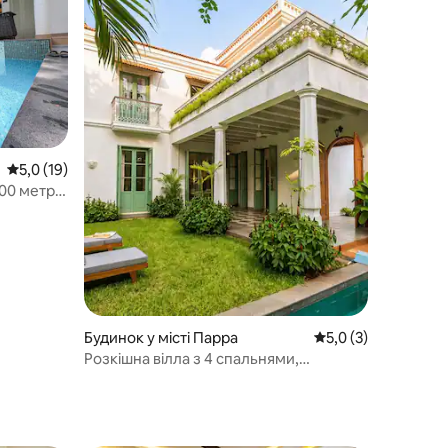
Середня оцінка: 5,0 з 5, відгуки: 19
5,0 (19)
200 метрів
Будинок у місті Парра
Середня оцінка: 5,0
5,0 (3)
Розкішна вілла з 4 спальнями,
приватним басейном і шеф-кухарем |
Поруч з Ассагао