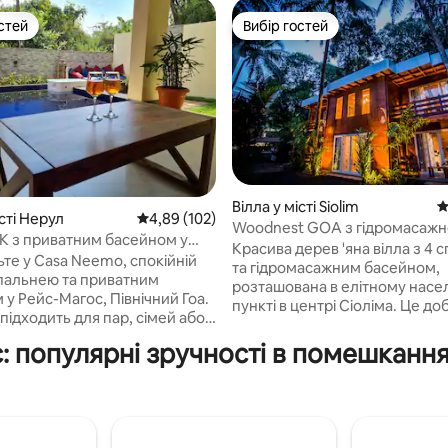
стей
Вибір гостей
стей
Вибір гостей
Вілла у місті Siolim
С
істі Нерул
Середня оцінка: 4,89 з 5, відгуки: 102
4,89 (102)
Woodnest GOA з гідромасаж
5, відгуки: 118
HK з приватним басейном у
ванною
Красива дерев 'яна вілла з 4 
у Гоа
ьте у Casa Neemo, спокійній
та гідромасажним басейном,
 спальнею та приватним
розташована в елітному нас
у Рейс-Магос, Північний Гоа.
пункті в центрі Сіоліма. Це до
підходить для пар, сімей або
освітлена та повністю мебль
 ній є простора спальня з
вілла з вітальнею, функціона
с: популярні зручності в помешканн
ером і вітальня, що вміщує
коморою та приватною зоно
тей, 2 власними ванними
відпочинку, оточеною зеленню
и та повністю обладнаною
боків . Воно знаходиться дуж
ю. Відпочиньте біля басейну,
до знаменитого пляжу Вагатор
те на відкритому повітрі у
Морджім і форту Чапора, що 