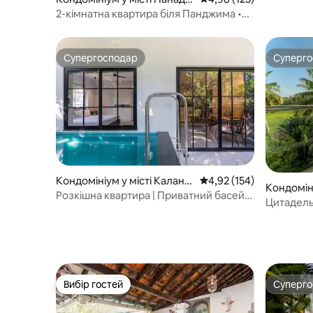
и
2-кімнатна квартира біля Панджима •
Спокійна • Повністю облаштована
Супергосподар
Суперг
Супергосподар
Суперг
Кондомініум у місті Калангу
Середня оцінка: 4,92 з 
4,92 (154)
Кондоміні
т
Розкішна квартира | Приватний басейн
m
Цитадель 
| 6 хвилин від пляжу
Вибір гостей
Суперг
Вибір гостей
Суперг