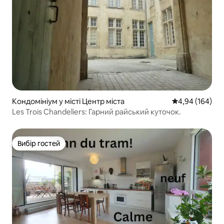
Кондомініум у місті Центр міста
Середня оцінка:
4,94 (164)
Les Trois Chandeliers: Гарний райський куточок.
Вибір гостей
Вибір гостей