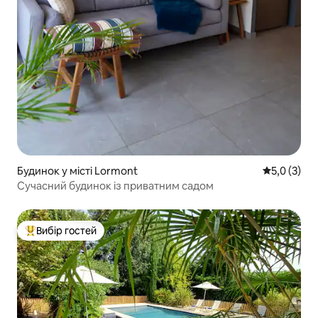
Будинок у місті Lormont
Середня оці
5,0 (3)
Сучасний будинок із приватним садом
Вибір гостей
Топ вибір гостей