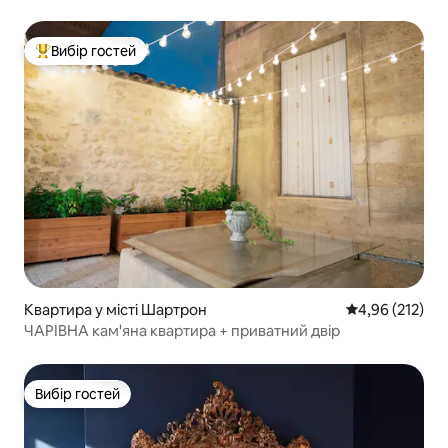
Вибір гостей
Топ вибір гостей
Квартира у місті Шартрон
Середня оцінка
4,96 (212)
ЧАРІВНА кам'яна квартира + приватний двір
Вибір гостей
Вибір гостей