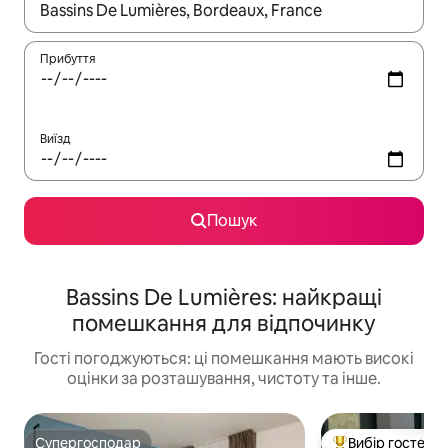
Отримавши результати пошуку, використовуйте для навігації с
Прибуття
Виїзд
Пошук
Bassins De Lumières: найкращі
помешкання для відпочинку
Гості погоджуються: ці помешкання мають високі
оцінки за розташування, чистоту та інше.
Супергосподар
Вибір гостей