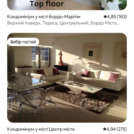
Кондомініум у місті Бордо-Марітім
Середня оцінка
4,85 (163)
Верхній поверх, Тераса, Центральний, Бордо Місто
вина
Вибір гостей
Вибір гостей
Кондомініум у місті Центр міста
Середня оцінка:
4,94 (275)