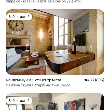
Відремонтована квартира в самому центрі.
Вибір гостей
Вибір гостей
Кондомініум у місті Центр міста
Середня оцінка:
4,77 (806)
Кам’яна студія в старій частині Бордо
Вибір гостей
Вибір гостей