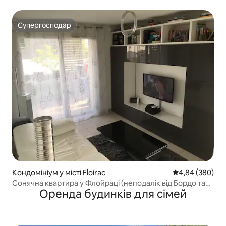
зупинки
Супергосподар
Супергосподар
Кондомініум у місті Floirac
Середня оцінка:
4,84 (380)
Сонячна квартира у Флойраці (неподалік від Бордо та
Оренда будинків для сімей
Арени)