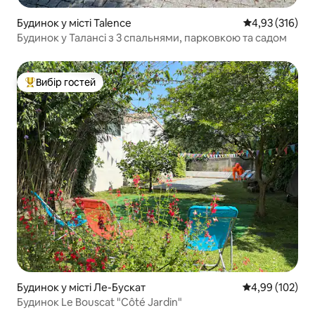
Будинок у місті Talence
Середня оцінка
4,93 (316)
Будинок у Талансі з 3 спальнями, парковкою та садом
Вибір гостей
Топ вибір гостей
Будинок у місті Ле-Бускат
Середня оцінка
4,99 (102)
Будинок Le Bouscat "Côté Jardin"