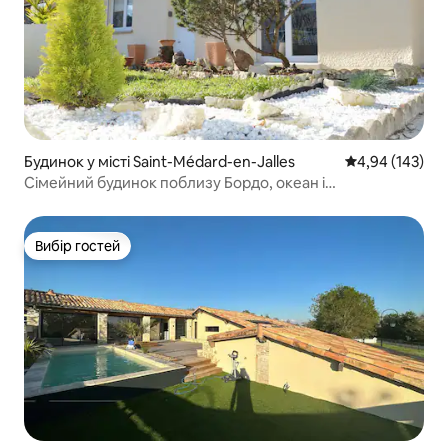
Будинок у місті Saint-Médard-en-Jalles
Середня оцінка
4,94 (143)
Сімейний будинок поблизу Бордо, океан і
виноградники
Вибір гостей
Вибір гостей