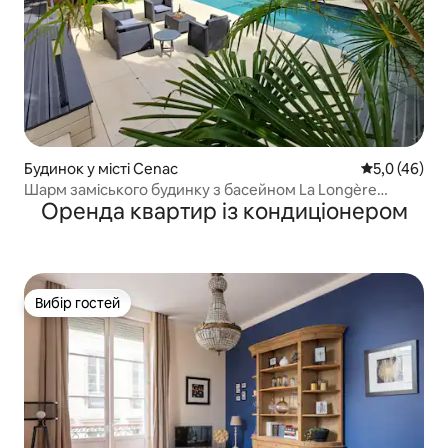
Будинок у місті Cenac
Середня оцін
5,0 (46)
Шарм заміського будинку з басейном La Longère
Оренда квартир із кондиціонером
Bordeaux
Вибір гостей
Вибір гостей