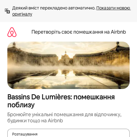
Перейти
Деякий вміст перекладено автоматично. 
Показати мовою 
до
оригіналу
вмісту
Перетворіть своє помешкання на Airbnb
Bassins De Lumières: помешкання
поблизу
Бронюйте унікальні помешкання для відпочинку,
будинки тощо на Airbnb
Розташування