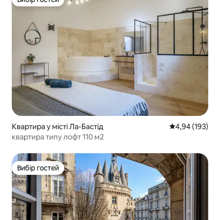
Вибір гостей
Квартира у місті Ла-Бастід
Середня оцінка
4,94 (193)
квартира типу лофт 110 м2
Вибір гостей
Вибір гостей