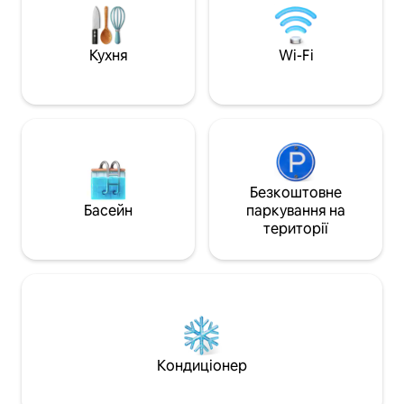
надаються (1 шт. 
органічний сніданок «шведський стіл»:
16 €/особа/день.
Кухня
Wi-Fi
Безкоштовне
Басейн
паркування на
території
Кондиціонер