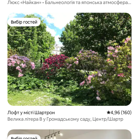
Люкс «Найкан» • Бальнеологія та японська атмосфера
дзен
Вибір гостей
Вибір гостей
Лофт у місті Шартрон
Середня оцінка:
4,96 (160)
Велика літера B у Громадському саду, Центр/Шартр
Вибір гостей