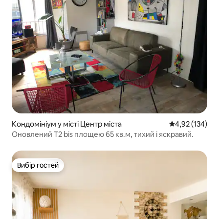
Кондомініум у місті Центр міста
Середня оцінка
4,92 (134)
Оновлений T2 bis площею 65 кв.м, тихий і яскравий.
Вибір гостей
Вибір гостей