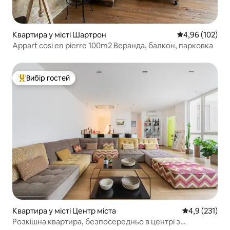
Квартира у місті Шартрон
Середня оцінка
4,96 (102)
Appart cosi en pierre 100m2 Веранда, балкон, парковка
Вибір гостей
Топ вибір гостей
Квартира у місті Центр міста
Середня оцінк
4,9 (231)
Розкішна квартира, безпосередньо в центрі з