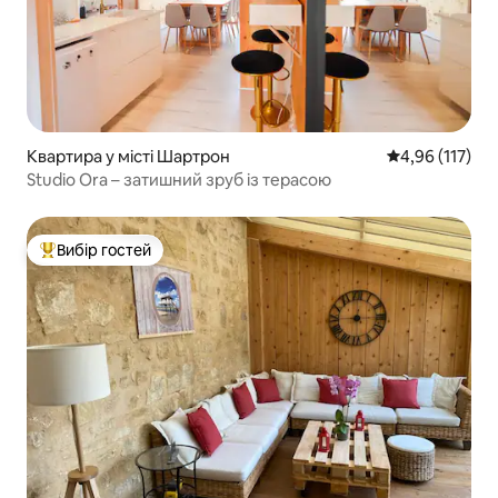
Квартира у місті Шартрон
Середня оцінка
4,96 (117)
Studio Ora – затишний зруб із терасою
Вибір гостей
Топ вибір гостей