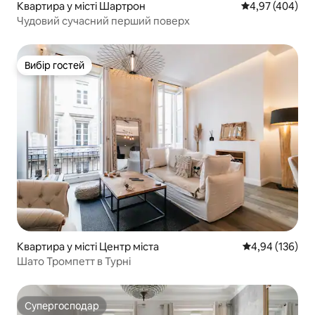
Квартира у місті Шартрон
Середня оцінка:
4,97 (404)
Чудовий сучасний перший поверх
Вибір гостей
Вибір гостей
Квартира у місті Центр міста
Середня оцінка
4,94 (136)
Шато Тромпетт в Турні
Супергосподар
Супергосподар