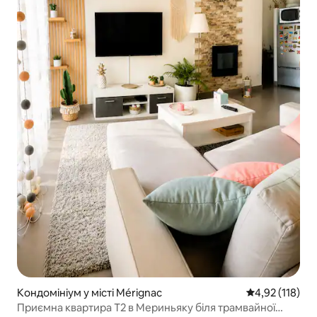
Кондомініум у місті Mérignac
Середня оцінка
4,92 (118)
Приємна квартира T2 в Мериньяку біля трамвайної