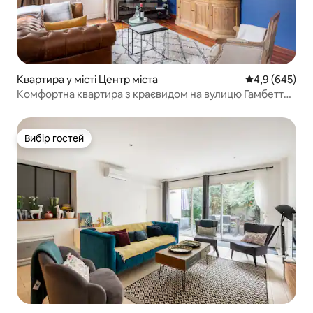
Квартира у місті Центр міста
Середня оцінка
4,9 (645)
Комфортна квартира з краєвидом на вулицю Гамбетта,
50 кв. м
Вибір гостей
Вибір гостей