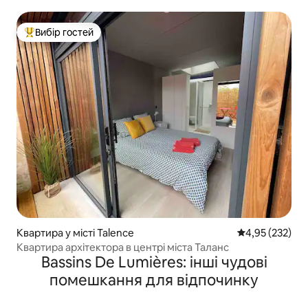
кондиціонером, дуже тиха.
Вибір гостей
Топ вибір гостей
Квартира у місті Talence
Середня оцінка
4,95 (232)
Квартира архітектора в центрі міста Таланс
Bassins De Lumières: інші чудові
помешкання для відпочинку