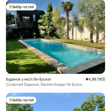
Вибір гостей
Топ вибір гостей
Будинок у місті Ле-Бускат
Середня оцінка
4,98 (183)
Сучасний будинок, басейн Бордо Ле Буска
Вибір гостей
Топ вибір гостей