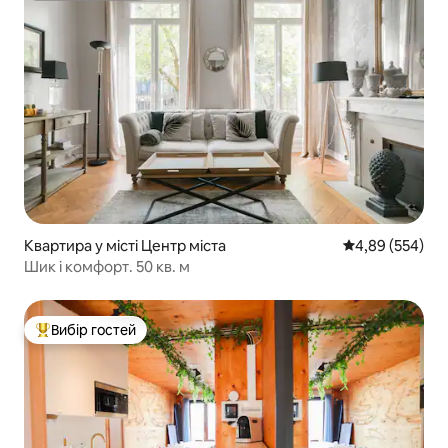
Квартира у місті Центр міста
Середня оцінка:
4,89 (554)
Шик і комфорт. 50 кв. м
Вибір гостей
Топ вибір гостей