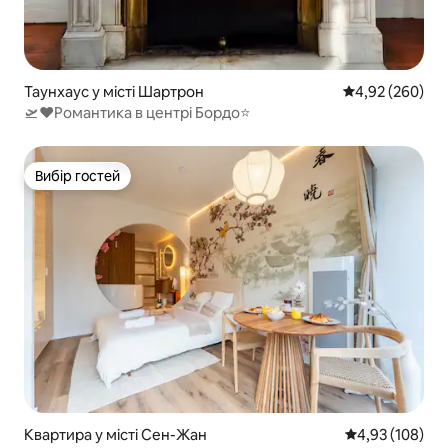
Таунхаус у місті Шартрон
Середня оцінка:
4,92 (260)
🛫❤️Романтика в центрі Бордо⭐️
Вибір гостей
Вибір гостей
Квартира у місті Сен-Жан
Середня оцінка
4,93 (108)