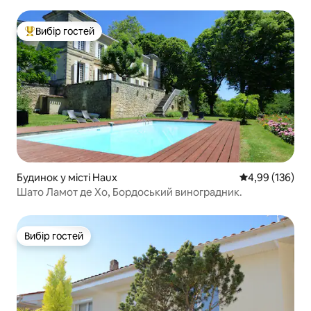
Вибір гостей
Топ вибір гостей
Будинок у місті Haux
Середня оцінка
4,99 (136)
Шато Ламот де Хо, Бордоський виноградник.
Вибір гостей
Вибір гостей