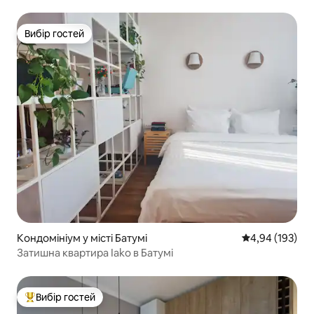
Вибір гостей
Вибір гостей
Кондомініум у місті Батумі
Середня оцінка
4,94 (193)
Затишна квартира Iako в Батумі
Вибір гостей
Топ вибір гостей