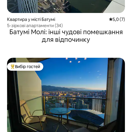
Квартира у місті Батумі
Середня оці
5,0 (7)
5-зіркові апартаменти (34)
Батумі Молі: інші чудові помешкання
для відпочинку
Вибір гостей
Топ вибір гостей