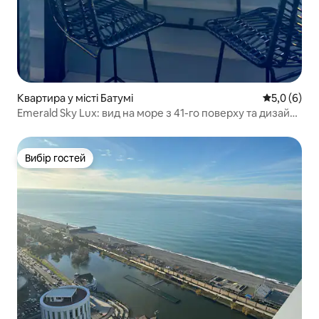
Квартира у місті Батумі
Середня оці
5,0 (6)
Emerald Sky Lux: вид на море з 41-го поверху та дизайн
у стилі бохо
Вибір гостей
Вибір гостей