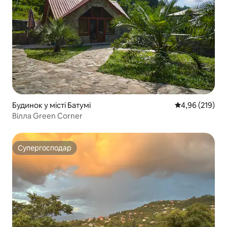
Будинок у місті Батумі
Середня оцінка
4,96 (219)
Вілла Green Corner
Супергосподар
Супергосподар