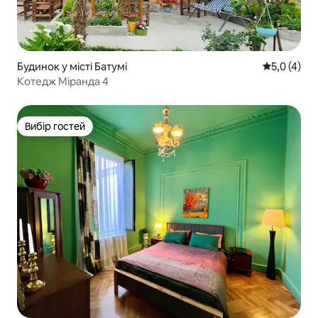
Будинок у місті Батумі
Середня оці
5,0 (4)
Котедж Міранда 4
Вибір гостей
Вибір гостей