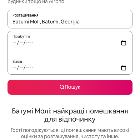
будинки тощо на Airbnb
Розташування
Отримавши результати пошуку, використовуйте для навігації с
Прибуття
Виїзд
Пошук
Батумі Молі: найкращі помешкання
для відпочинку
Гості погоджуються: ці помешкання мають високі
оцінки за розташування, чистоту та інше.