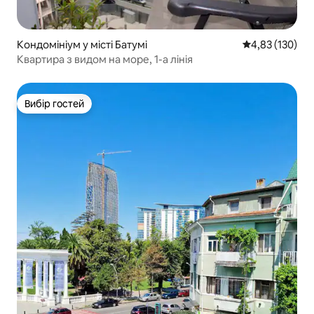
Кондомініум у місті Батумі
Середня оцінка
4,83 (130)
Квартира з видом на море, 1-а лінія
Вибір гостей
Вибір гостей