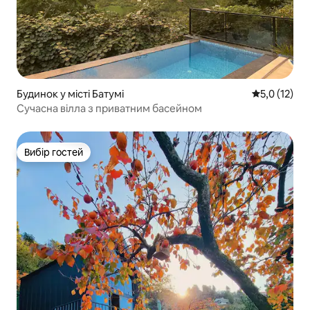
Будинок у місті Батумі
Середня оцін
5,0 (12)
Сучасна вілла з приватним басейном
Вибір гостей
Вибір гостей