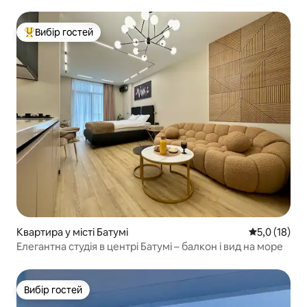
Вибір гостей
Топ вибір гостей
Квартира у місті Батумі
Середня оцін
5,0 (18)
Елегантна студія в центрі Батумі – балкон і вид на море
Вибір гостей
Вибір гостей