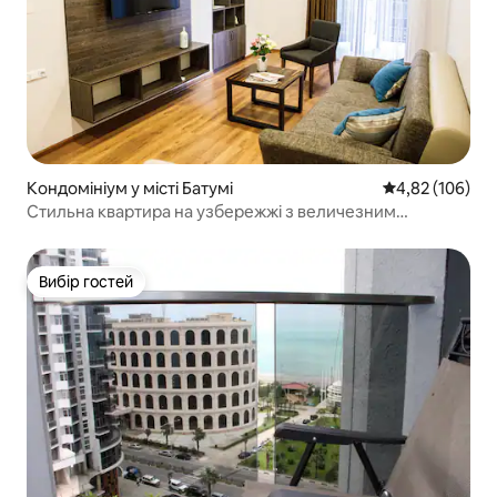
Кондомініум у місті Батумі
Середня оцінка
4,82 (106)
Стильна квартира на узбережжі з величезним
балконом, 2 спальні
Вибір гостей
Вибір гостей