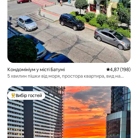
Кондомініум у місті Батумі
Середня оцінка
4,87 (198)
5 хвилин пішки від моря, простора квартира, вид на
парк
Вибір гостей
Топ вибір гостей