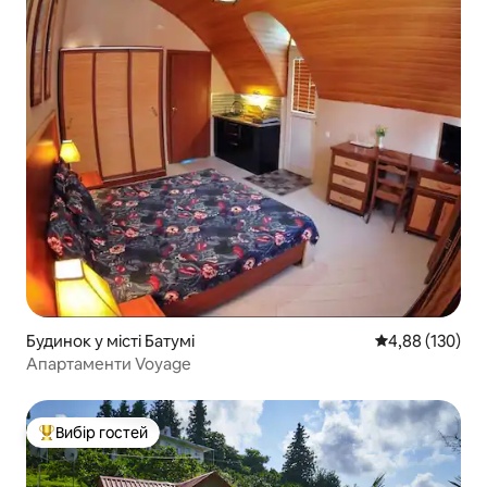
Будинок у місті Батумі
Середня оцінка
4,88 (130)
Апартаменти Voyage
Вибір гостей
Топ вибір гостей