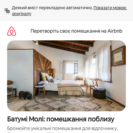
Перейти
Деякий вміст перекладено автоматично. 
Показати мовою 
до
оригіналу
вмісту
Перетворіть своє помешкання на Airbnb
Батумі Молі: помешкання поблизу
Бронюйте унікальні помешкання для відпочинку,