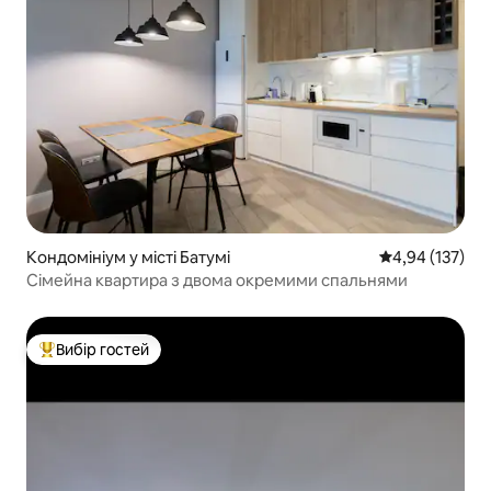
Кондомініум у місті Батумі
Середня оцінка
4,94 (137)
Сімейна квартира з двома окремими спальнями
Вибір гостей
Топ вибір гостей