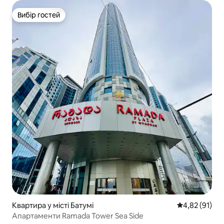
Вибір гостей
Вибір гостей
Квартира у місті Батумі
Середня оцінк
4,82 (91)
Апартаменти Ramada Tower Sea Side