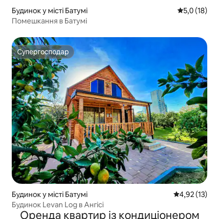
Будинок у місті Батумі
Середня оцін
5,0 (18)
Помешкання в Батумі
Супергосподар
Супергосподар
Будинок у місті Батумі
Середня оцінк
4,92 (13)
Будинок Levan Log в Ангісі
Оренда квартир із кондиціонером