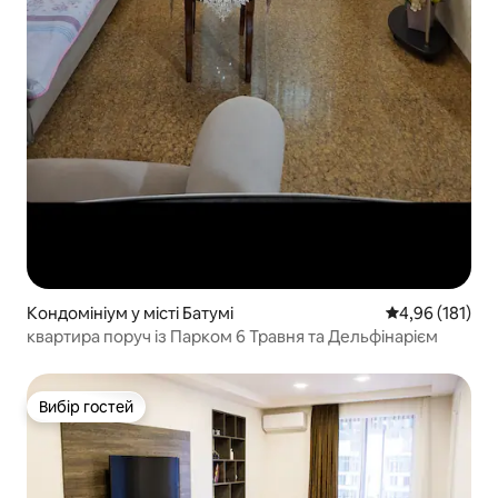
Кондомініум у місті Батумі
Середня оцінка
4,96 (181)
квартира поруч із Парком 6 Травня та Дельфінарієм
Вибір гостей
Вибір гостей