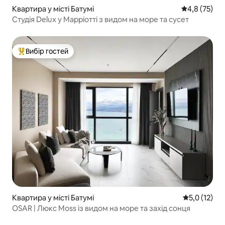
Квартира у місті Батумі
Середня оцін
4,8 (75)
Студія Delux у Марріотті з видом на море та сусет
Вибір гостей
Топ вибір гостей
Квартира у місті Батумі
Середня оцін
5,0 (12)
OSAR | Люкс Moss із видом на море та захід сонця