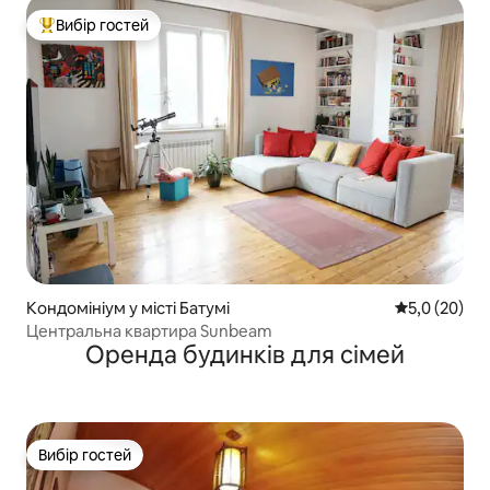
Вибір гостей
Топ вибір гостей
Кондомініум у місті Батумі
Середня оцін
5,0 (20)
Центральна квартира Sunbeam
Оренда будинків для сімей
Вибір гостей
Вибір гостей