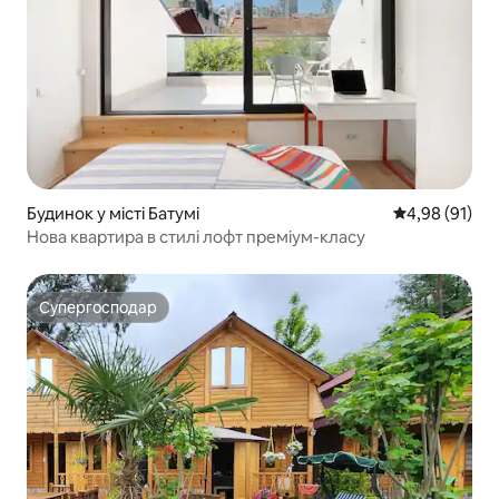
Будинок у місті Батумі
Середня оцінк
4,98 (91)
Нова квартира в стилі лофт преміум-класу
Супергосподар
Супергосподар