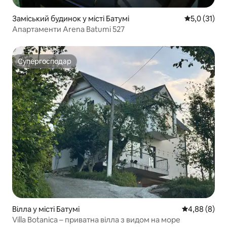
Заміський будинок у місті Батумі
Середня оцін
5,0 (31)
Апартаменти Arena Batumi 527
Супергосподар
Супергосподар
Вілла у місті Батумі
Середня оцін
4,88 (8)
Villa Botanica – приватна вілла з видом на море