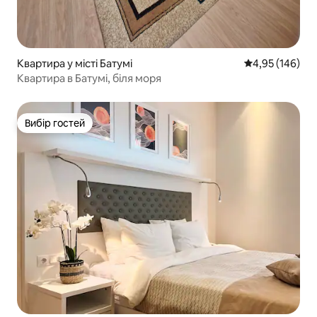
Квартира у місті Батумі
Середня оцінка
4,95 (146)
Квартира в Батумі, біля моря
Вибір гостей
Вибір гостей