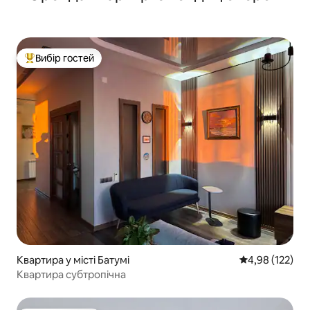
Вибір гостей
Топ вибір гостей
Квартира у місті Батумі
Середня оцінка
4,98 (122)
Квартира субтропічна