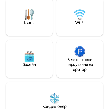
зручностями готелю, такими як
City, ресторанами та к
басейн, спортзал, ресторан і спа-
підходить для пар
центр. (За проживання в готелі
затишне помешка
стягується додаткова плата) Carrefour
перебування. По
знаходиться в одній хвилині ходьби, а
обладнане: конди
Кухня
Wi-Fi
різноманітні ресторани, бари, банки та
кухонне обладнан
інші зручності - в одній хвилині
для комфортного
ходьби.До вражаючого музичного
фонтану Батумі та мальовничого
бульвару також можна дістатися за
1 хвилину ходьби.У тій самій будівлі
також є нещодавно відкрите казино
мільярдерів з різноманітними
Безкоштовне
розважальними та дозвілльовими
Басейн
паркування на
закладами. Усього за одну хвилину ви
території
можете опинитися в центрі
метушливого міста, і всього за одну
хвилину ви також можете повернутися
до свого елегантного, стильного та
тихого помешкання! Цілодобові
послуги дворецького, щоб ви чудово
провели відпустку в Батумі!
Кондиціонер