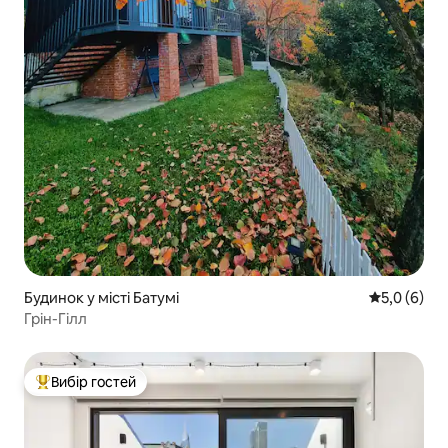
Будинок у місті Батумі
Середня оці
5,0 (6)
Грін-Гілл
Вибір гостей
Топ вибір гостей