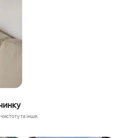
очинку
чистоту та інше.