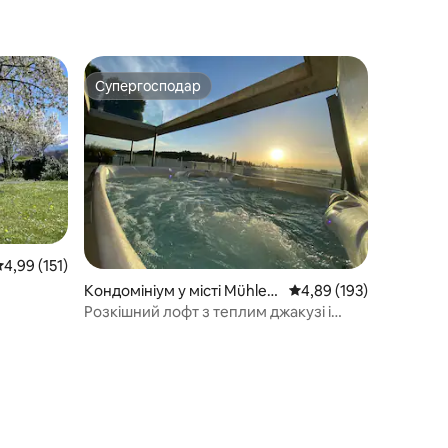
Супергосподар
Супергосподар
ередня оцінка: 4,99 з 5, відгуки: 151
4,99 (151)
Кондомініум у місті Mühleb
Середня оцінка: 4,89 з 
4,89 (193)
erg
Розкішний лофт з теплим джакузі і
спокій