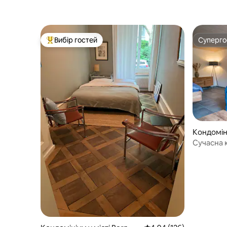
Вибір гостей
Суперг
Топ вибір гостей
Суперг
Кондоміні
Сучасна 
паркутом 