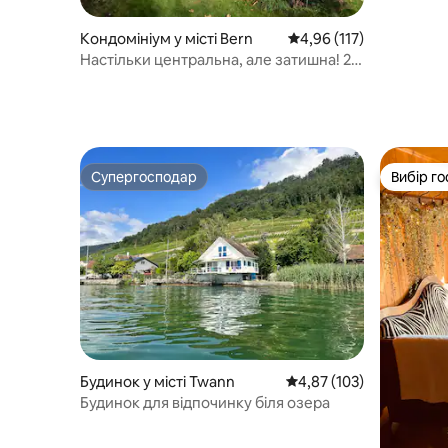
Кондомініум у місті Bern
Середня оцінка: 4,96 з 
4,96 (117)
Настільки центральна, але затишна! 2
спальні, кухня, ванна.
Супергосподар
Вибір го
Супергосподар
Вибір го
Будинок у місті Twann
Середня оцінка: 4,87 з 
4,87 (103)
Будинок для відпочинку біля озера