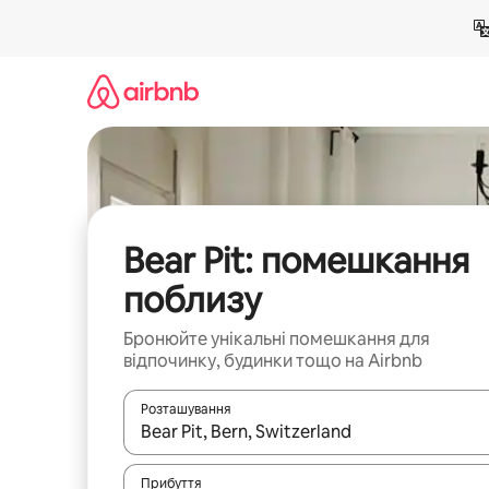
Перейти
до
вмісту
Bear Pit: помешкання
поблизу
Бронюйте унікальні помешкання для
відпочинку, будинки тощо на Airbnb
Розташування
Отримавши результати пошуку, використовуйте дл
Прибуття