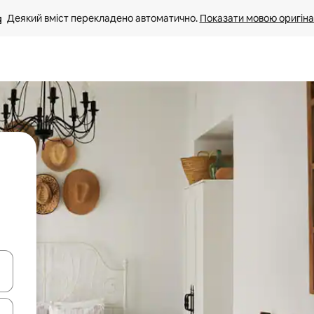
Деякий вміст перекладено автоматично. 
Показати мовою оригіна
я навігації сторінкою клавіші зі стрілками вгору та вниз або жест