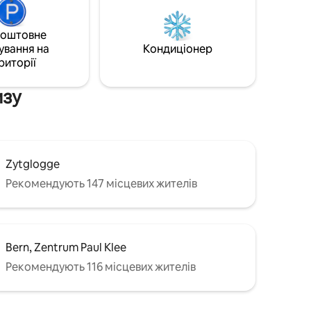
Інтерлакен і Біттенберг. Для сімей із
очинку 365
дитячим парком на вулиці, пішохідними
ають
стежками та спільним місцем для
коштовне
гальною
барбекю. Безкоштовна приватна крита
ування на
Кондиціонер
«Те,
парковка, смарт-телевізор та Wi-Fi.
риторії
имуєте;
изу
Zytglogge
Рекомендують 147 місцевих жителів
Bern, Zentrum Paul Klee
Рекомендують 116 місцевих жителів