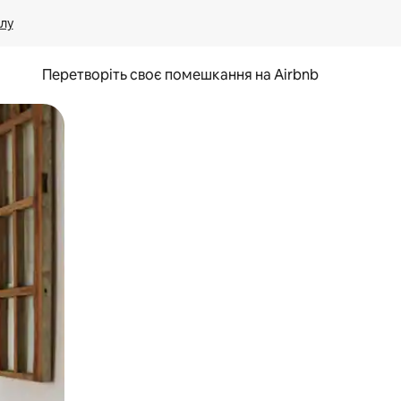
лу
Перетворіть своє помешкання на Airbnb
и дотику та гортання.