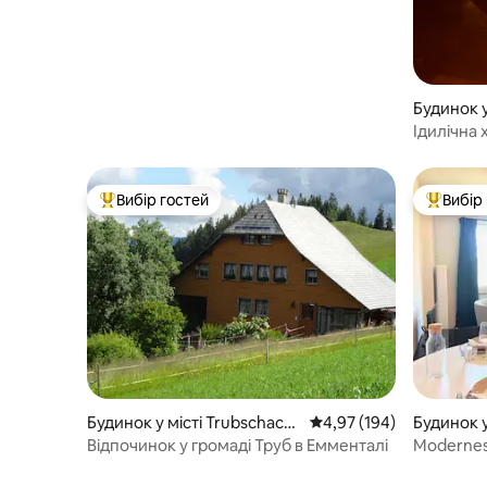
Будинок у
Ідилічна 
поблизу 
Вибір гостей
Вибір
Топ вибір гостей
Топ вибі
Будинок у місті Trubschach
Середня оцінка: 4,97 з 
4,97 (194)
Будинок у
en
Відпочинок у громаді Труб в Емменталі
Modernes 