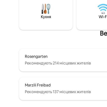
дерева Включно з панорамною картою
поїзді. Т
(різні знижки) Поруч знаходяться:
парковка. До кількох ресторанів мо
автобусна станція Krattigen Dorf/Post
дійти піш
Кухня
Wi-F
(4 хвилини ходьби), сільський магазин,
першому п
спортивне поле, пішохідні стежки, Тун,
великий 
Шпіц, Ескі, Інтерлакен, Бітенберг, Берн
Безпечної
Be
Rosengarten
Рекомендують 214 місцевих жителів
Marzili Freibad
Рекомендують 137 місцевих жителів