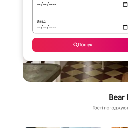
Виїзд
Пошук
Bear 
Гості погоджуют