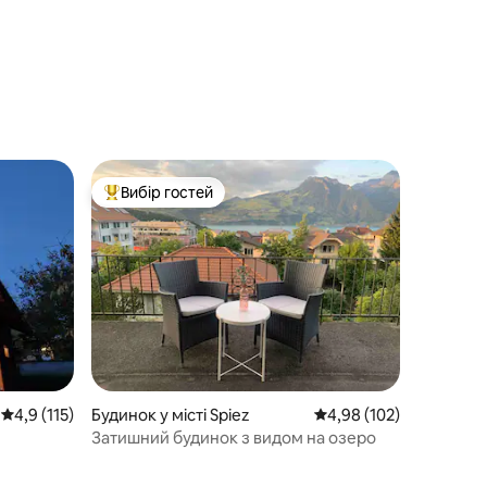
Вибір гостей
Топ вибір гостей
Середня оцінка: 4,9 з 5, відгуки: 115
4,9 (115)
Будинок у місті Spiez
Середня оцінка: 4,98 з 
4,98 (102)
Затишний будинок з видом на озеро