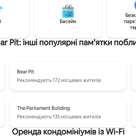
ак, у нас також є безкоштовна
гостей та тих, хто шукає відп
жна
днів на рік. Взимку на вас чек
Без
ки, а також до заправки, а на
34 гірськолижні курорти із за
i
Басейн
парк
оверсі будівлі є навіть
довжиною схилів 775 кілометрів. 
те
продуктовий магазин!
що ви бачите, є те, що ви отр
 подорожі! До зустрічі!👋
приходьте й відчуйте магію»
ar Pit: інші популярні пам’ятки побл
Bear Pit
Рекомендують 172 місцевих жителів
The Parliament Building
Рекомендують 135 місцевих жителів
Оренда кондомініумів із Wi-Fi