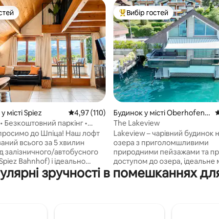
стей
Вибір гостей
стей
Топ вибір гостей
5, відгуки: 451
у місті Spiez
Середня оцінка: 4,97 з 5, відгуки: 110
4,97 (110)
Будинок у місті Oberhofen a
С
m Thunersee
 • Безкоштовний паркінг •
The Lakeview
зеро та Альпи • PS5
просимо до Шпіца! Наш лофт
Lakeview – чарівний будинок н
аний всього за 5 хвилин
озера з приголомшливими
ід залізничного/автобусного
природними пейзажами та п
Spiez Bahnhof) і ідеально
доступом до озера, ідеальне 
опулярні зручності в помешканнях дл
ь для дослідження
активного відпочинку на бере
гіону. Незалежно від
Будинок з високоякісними м
ви прямуєте до Інтерлакена,
розташований безпосередньо
вальда, Лаутербруннена чи
та пропонує вражаючий вид н
і, ви знайдете все в межах
Бернські Альпи. Бернський 
ступності на автомобілі або
пропонує багато вражень для