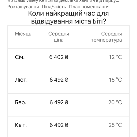
#5 Oasis Valley Rental за декілька хвилин від парку
Денвер-Вейл
Розташування
·
Ціна/якість
·
План помешкання
Коли найкращий час для
відвідування міста Біті?
Місяць
Середня
Середня
ціна
температура
Січ.
6 402 ₴
12 °C
Лют.
6 492 ₴
15 °C
Бер.
6 492 ₴
20 °C
Квіт.
6 492 ₴
25 °C