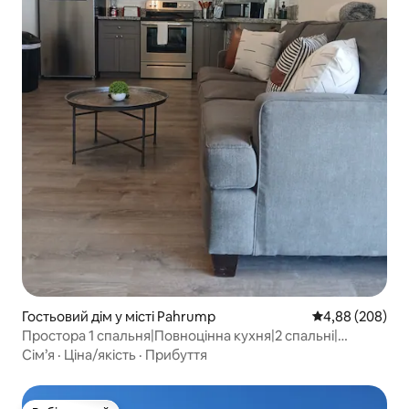
Гостьовий дім у місті Pahrump
Середня оцінка:
4,88 (208)
Простора 1 спальня|Повноцінна кухня|2 спальні|
Пральна машина/сушильна машина #3B
Сім’я
·
Ціна/якість
·
Прибуття