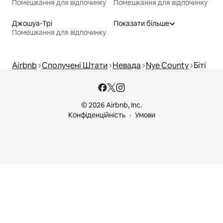
Помешкання для відпочинку
Помешкання для відпочинку
Джошуа-Трі
Показати більше
Помешкання для відпочинку
Airbnb
Сполучені Штати
Невада
Nye County
Біті
© 2026 Airbnb, Inc.
Конфіденційність
Умови