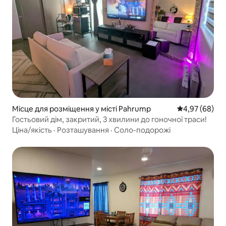
Місце для розміщення у місті Pahrump
Середня оцінка
4,97 (68)
Гостьовий дім, закритий, 3 хвилини до гоночної траси!
Ціна/якість
·
Розташування
·
Соло-подорожі