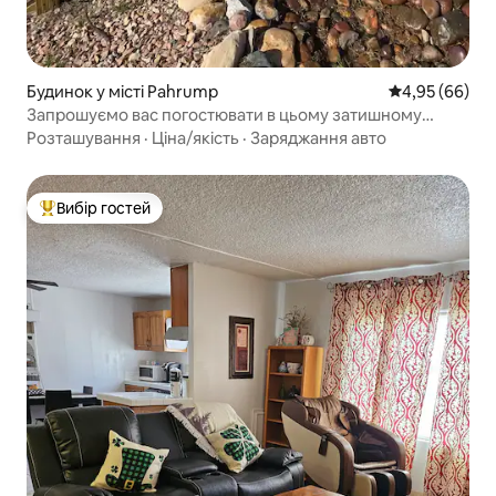
Будинок у місті Pahrump
Середня оцінка
4,95 (66)
Запрошуємо вас погостювати в цьому затишному
помешканні
Розташування
·
Ціна/якість
·
Заряджання авто
Вибір гостей
Топ вибір гостей