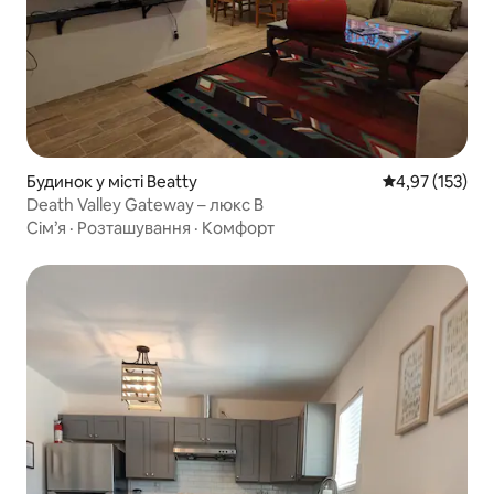
Будинок у місті Beatty
Середня оцінка
4,97 (153)
Death Valley Gateway – люкс B
Сім’я
·
Розташування
·
Комфорт