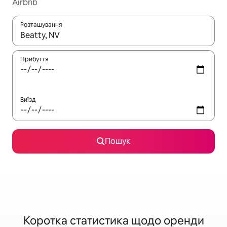
Airbnb
Розташування
Отримавши результати пошуку, використовуйте для навігації с
Прибуття
Виїзд
Пошук
Коротка статистика щодо оренди