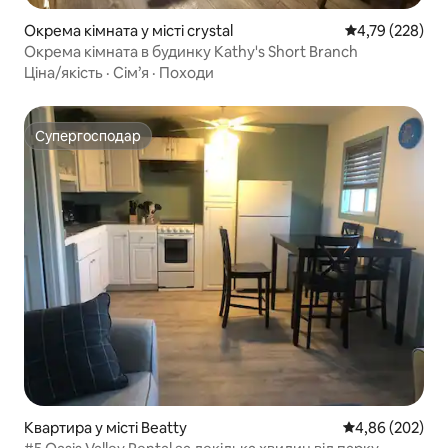
Окрема кімната у місті crystal
Середня оцінка
4,79 (228)
Окрема кімната в будинку Kathy's Short Branch
Ціна/якість
·
Сім’я
·
Походи
Супергосподар
Супергосподар
Квартира у місті Beatty
Середня оцінка:
4,86 (202)