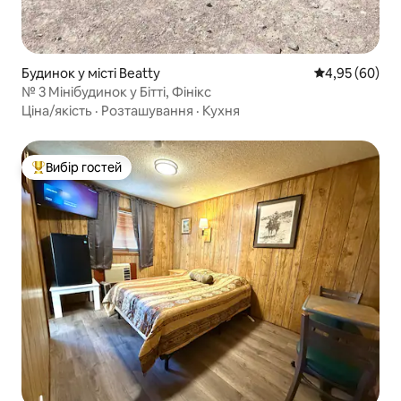
Будинок у місті Beatty
Середня оцінка
4,95 (60)
№ 3 Мінібудинок у Бітті, Фінікс
Ціна/якість
·
Розташування
·
Кухня
Вибір гостей
Топ вибір гостей