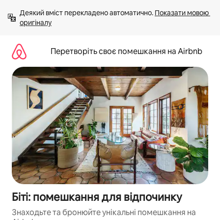
Перейти
Деякий вміст перекладено автоматично. 
Показати мовою 
до
оригіналу
вмісту
Перетворіть своє помешкання на Airbnb
Біті: помешкання для відпочинку
Знаходьте та бронюйте унікальні помешкання на