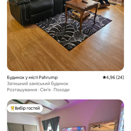
Будинок у місті Pahrump
Середня оцінка
4,96 (24)
Затишний заміський будинок
Розташування
·
Сім’я
·
Походи
Вибір гостей
Топ вибір гостей