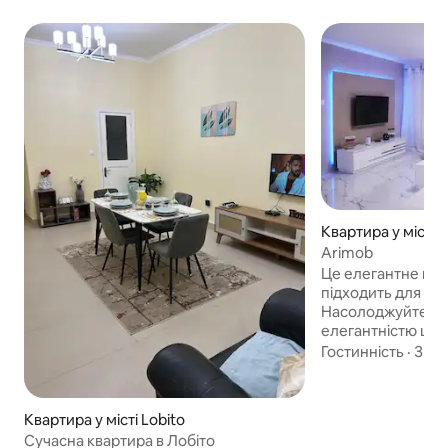
Квартира у місті L
Arimob
Це елегантне по
підходить для гр
Насолоджуйтеся 
елегантністю цих 
3 спальнями, роз
Гостинність
·
Зруч
престижному райо
Lobito, Zona Alta 
розташований у р
Квартира у місті Lobito
зростанням насел
Сучасна квартира в Лобіто
Лобіто, пропонує 