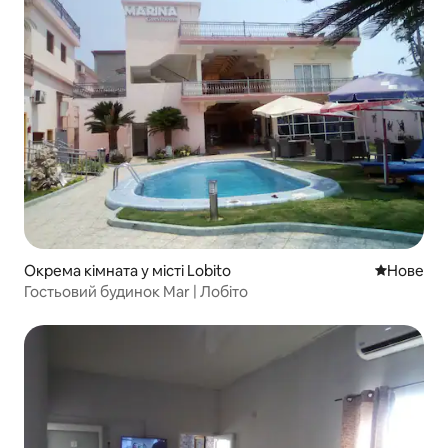
Окрема кімната у місті Lobito
Нове місц
Нове
Гостьовий будинок Mar | Лобіто