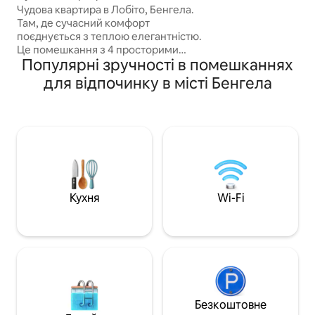
Чудова квартира в Лобіто, Бенгела.
вишуканий досві
Там, де сучасний комфорт
Повний набір зру
поєднується з теплою елегантністю.
розташування ро
Це помешкання з 4 просторими
ідеальним місцем
Популярні зручності в помешканнях
кімнатами, 4 ліжками та 3 сучасними
зручного перебув
ванними кімнатами було спроєктовано
для відпочинку в місті Бенгела
з метою забезпечення добробуту,
практичності та якості життя. Ви
шукаєте помешкання, яке забезпечує
комфорт, стиль і розташування в
центрі Лобіто, поблизу транспортних
засобів, торгового центру Лобіто, за
5 хвилин від Порто-ду-Лобіто, за
5 хвилин від Рестінги, поруч із кількома
ресторанами. Це можливість для вас.
Кухня
Wi-Fi
Безкоштовне