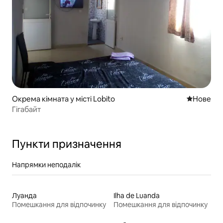
Окрема кімната у місті Lobito
Нове місц
Нове
Гігабайт
Пункти призначення
Напрямки неподалік
Луанда
Ilha de Luanda
Помешкання для відпочинку
Помешкання для відпочинку