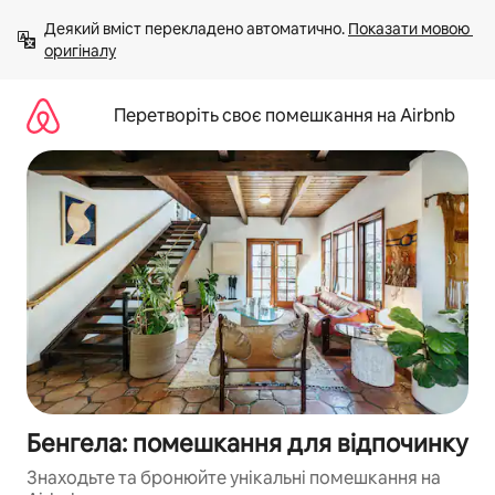
Перейти
Деякий вміст перекладено автоматично. 
Показати мовою 
до
оригіналу
вмісту
Перетворіть своє помешкання на Airbnb
Бенгела: помешкання для відпочинку
Знаходьте та бронюйте унікальні помешкання на