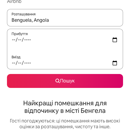
Airbnb
Розташування
Отримавши результати пошуку, використовуйте для навігації с
Прибуття
Виїзд
Пошук
Найкращі помешкання для
відпочинку в місті Бенгела
Гості погоджуються: ці помешкання мають високі
оцінки за розташування, чистоту та інше.