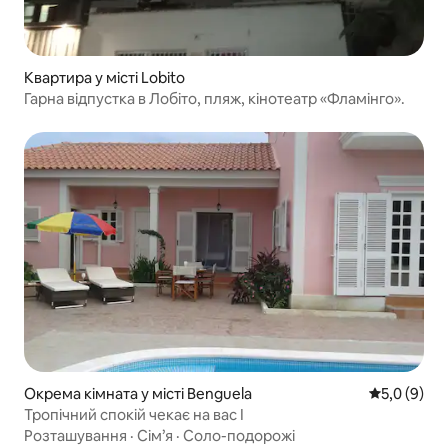
Квартира у місті Lobito
Гарна відпустка в Лобіто, пляж, кінотеатр «Фламінго».
Окрема кімната у місті Benguela
Середня оці
5,0 (9)
Тропічний спокій чекає на вас I
Розташування
·
Сім’я
·
Соло-подорожі