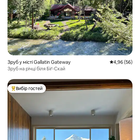
Зруб у місті Gallatin Gateway
Середня оцінка
4,96 (56)
Зруб на річці біля Біґ-Скай
Вибір гостей
Топ вибір гостей