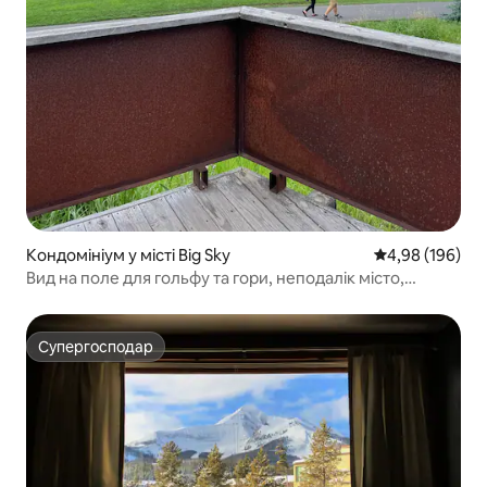
Кондомініум у місті Big Sky
Середня оцінка:
4,98 (196)
Вид на поле для гольфу та гори, неподалік місто,
10 хвилин до курорту
Супергосподар
Супергосподар