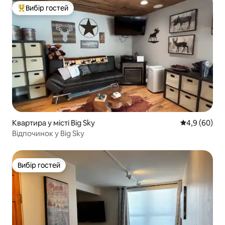
Вибір гостей
Топ вибір гостей
Квартира у місті Big Sky
Середня оцін
4,9 (60)
Відпочинок у Big Sky
Вибір гостей
Вибір гостей