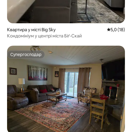
Квартира у місті Big Sky
Середня оцін
5,0 (18)
Кондомініум у центрі міста Біґ-Скай
Супергосподар
Супергосподар