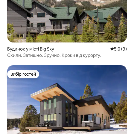
Будинок у місті Big Sky
Середня оці
5,0 (9)
Схили. Затишно. Зручно. Кроки від курорту.
Вибір гостей
Вибір гостей