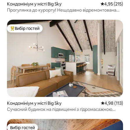
Кондомініум у місті Big Sky
Середня оцінка
4,95 (215)
Прогулянка до курорту! Нещодавно відремонтована
квартира з 2 спальнями та 2 ванними кімнатами.
Вибір гостей
Топ вибір гостей
Кондомініум у місті Big Sky
Середня оцінка
4,98 (113)
Сучасний будинок на підвищенні з гідромасажною
ванною, сауною та каміном
Вибір гостей