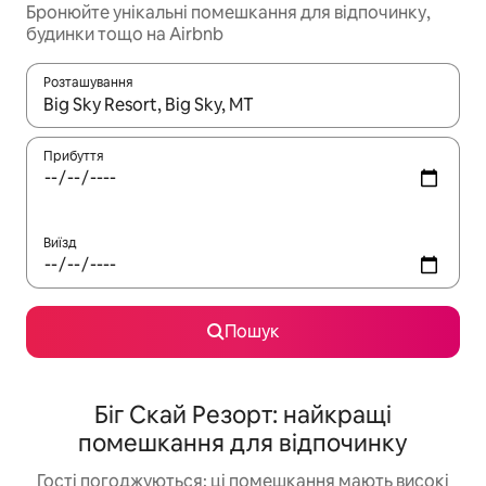
Бронюйте унікальні помешкання для відпочинку,
будинки тощо на Airbnb
Розташування
Отримавши результати пошуку, використовуйте для навігації с
Прибуття
Виїзд
Пошук
Біг Скай Резорт: найкращі
помешкання для відпочинку
Гості погоджуються: ці помешкання мають високі