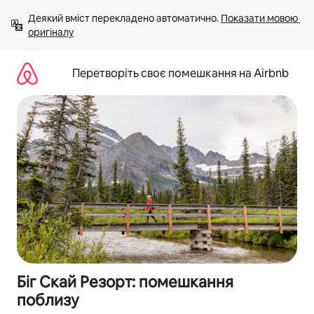
Перейти
Деякий вміст перекладено автоматично. 
Показати мовою 
до
оригіналу
вмісту
Перетворіть своє помешкання на Airbnb
Біг Скай Резорт: помешкання
поблизу