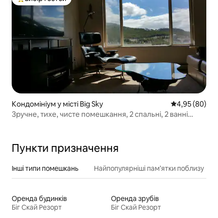
Топ вибір гостей
Кондомініум у місті Big Sky
Середня оцінка
4,95 (80)
Зручне, тихе, чисте помешкання, 2 спальні, 2 ванні
кімнати, повноцінна кухня.
Пункти призначення
Інші типи помешкань
Найпопулярніші пам’ятки поблизу
Оренда будинків
Оренда зрубів
Біг Скай Резорт
Біг Скай Резорт