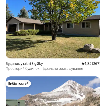
Будинок у місті Big Sky
Середня оцінка:
4,82 (267)
Просторий будинок – ідеальне розташування
Вибір гостей
Вибір гостей