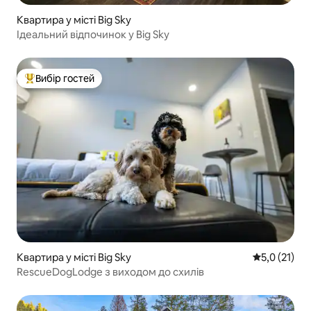
Квартира у місті Big Sky
Ідеальний відпочинок у Big Sky
Вибір гостей
Топ вибір гостей
Квартира у місті Big Sky
Середня оцін
5,0 (21)
RescueDogLodge з виходом до схилів