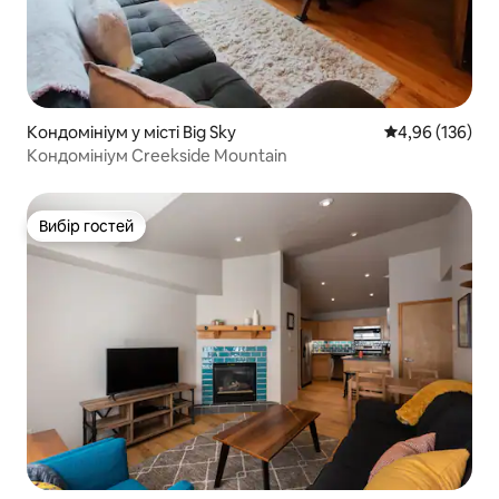
Кондомініум у місті Big Sky
Середня оцінка
4,96 (136)
Кондомініум Creekside Mountain
Вибір гостей
Вибір гостей