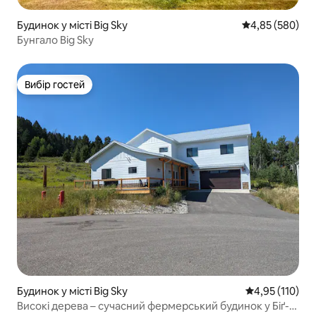
Будинок у місті Big Sky
Середня оцінка:
4,85 (580)
Бунгало Big Sky
Вибір гостей
Вибір гостей
Будинок у місті Big Sky
Середня оцінка
4,95 (110)
Високі дерева – сучасний фермерський будинок у Біґ-