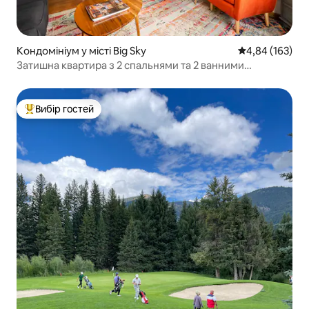
Кондомініум у місті Big Sky
Середня оцінка
4,84 (163)
Затишна квартира з 2 спальнями та 2 ванними
кімнатами на курорті Big Sky
Вибір гостей
Топ вибір гостей