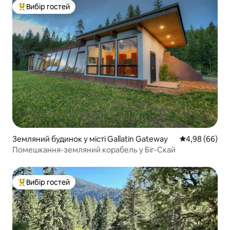
Вибір гостей
Топ вибір гостей
Земляний будинок у місті Gallatin Gateway
Середня оцінка
4,98 (66)
Помешкання-земляний корабель у Біг-Скай
Вибір гостей
Топ вибір гостей