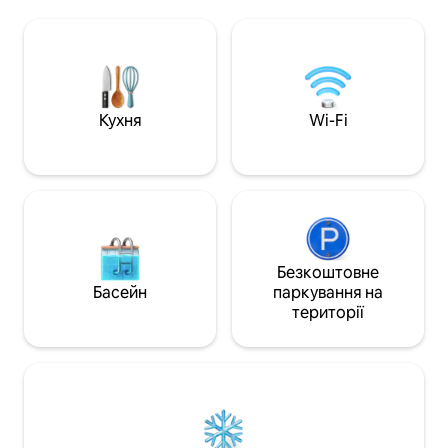
кілька кроків від пригод, незалежно від
пригод. Цю кварт
того, чи ви катаєтеся на лижах взимку,
переобладнали. У
чи ходите в походи та їздите на
розміру «king size
велосипеді протягом усього літа. Ця
повністю обладна
квартира розташована біля підніжжя
преміальною техн
курорту Big Sky, і лише мальовнича
кімната з комбі
поїздка відділяє вас від
кабіною, телевізо
Кухня
Wi-Fi
Йеллоустонського національного
технологіями з м
парку. Це ваші ворота до всього, що
з вітальні та спал
може запропонувати Монтана.
та сушильна маш
Безкоштовне
Басейн
паркування на
території