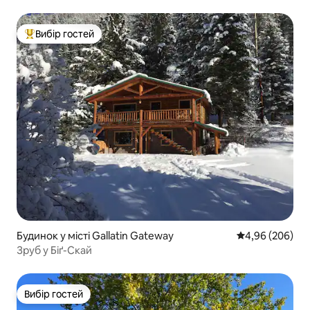
Скай
Вибір гостей
Топ вибір гостей
Будинок у місті Gallatin Gateway
Середня оцінка:
4,96 (206)
Зруб у Біґ-Скай
Вибір гостей
Вибір гостей