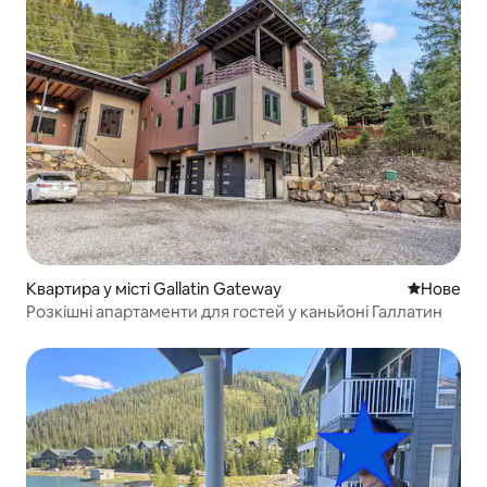
Квартира у місті Gallatin Gateway
Нове місц
Нове
Розкішні апартаменти для гостей у каньйоні Галлатин