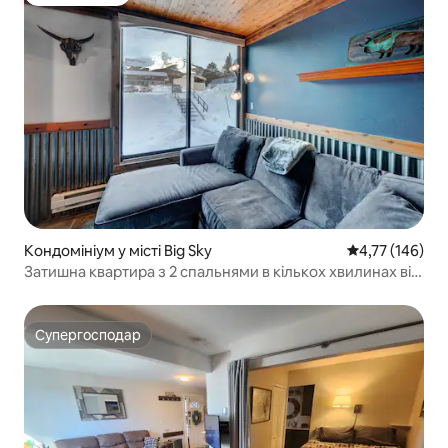
Вибір гостей
Кондомініум у місті Big Sky
Середня оцінка
4,77 (146)
Затишна квартира з 2 спальнями в кількох хвилинах від
схилів
Супергосподар
Супергосподар