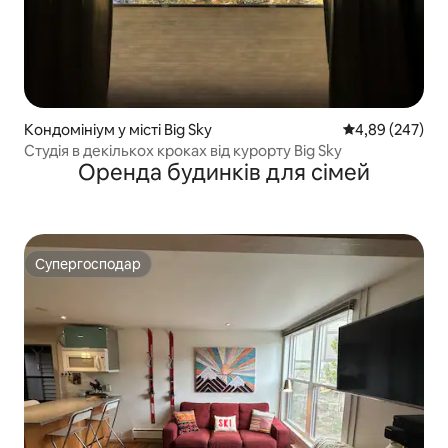
Кондомініум у місті Big Sky
Середня оцінка:
4,89 (247)
Студія в декількох кроках від курорту Big Sky
Оренда будинків для сімей
Супергосподар
Супергосподар