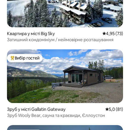
Квартира у місті Big Sky
Середня оцінк
4,95 (73)
Затишний кондомініум / неймовірне розташування
Вибір гостей
Топ вибір гостей
Зруб у місті Gallatin Gateway
Середня оцін
5,0 (81)
Зруб Wooly Bear, сауна та краєвиди, Єллоустон