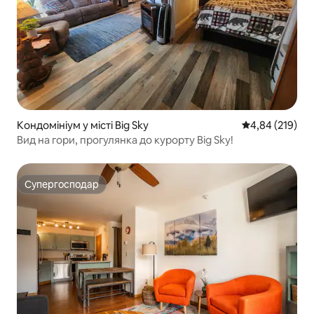
Кондомініум у місті Big Sky
Середня оцінка
4,84 (219)
Вид на гори, прогулянка до курорту Big Sky!
Супергосподар
Супергосподар