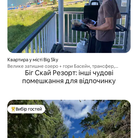
Квартира у місті Big Sky
Велике затишне озеро + гори Басейн, трансфер,
Біг Скай Резорт: інші чудові
барбекю, балкон
помешкання для відпочинку
Вибір гостей
Топ вибір гостей