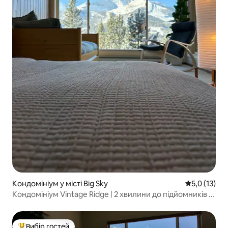
Кондомініум у місті Big Sky
Середня оцін
5,0 (13)
Кондомініум Vintage Ridge | 2 хвилини до підйомників |
Види на вершини
Вибір гостей