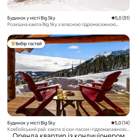
Будинок у місті Big Sky
Середня оцін
5,0 (51)
Розкішна каюта Big Sky з власною гідромасажною
ванною та краєвидами
Вибір гостей
Топ вибір гостей
Будинок у місті Big Sky
Середня оцін
5,0 (14)
Ковбойський рай: каюта зі ски-пасом і гідромасажною
Оренда квартир із кондиціонером
ванною