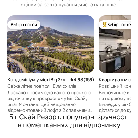
оцінки за розташування, чистоту та інше.
Вибір гостей
Вибір гостей
Вибір гостей
Топ вибір гостей
Кондомініум у місті Big Sky
Середня оцінка: 4,93 з 5, відгук
4,93 (159)
Квартира у місті B
Свіже літнє повітря | Біля схилів
Розкішний кондомі
широке двоспальн
Ласкаво просимо до вашого гірського
Відпочиньте в цій
у горах
відпочинку в прекрасному Біг-Скай,
на першому повер
штат Монтана! Цей нещодавно
Вілледж у Біг-Ска
відремонтований лофт з 2 спальнями
дістатися до куро
Біг Скай Резорт: популярні зручності
та 2 ванними кімнатами пропонує
Левінскі. Поруч і
ідеальне поєднання комфорту, стилю
на лижах, піших п
в помешканнях для відпочинку
та розташування. Лише кілька хвилин
гірських велосип
пішки до підйомників, і ви будете за
домашньою базою