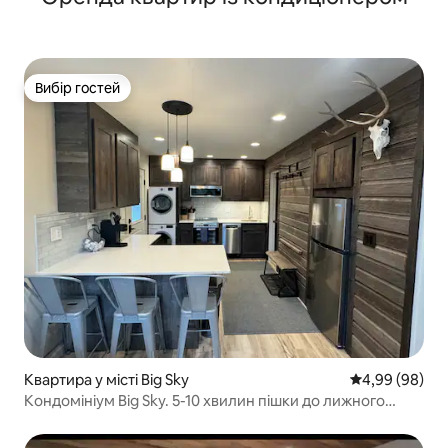
Вибір гостей
Вибір гостей
Квартира у місті Big Sky
Середня оцінка
4,99 (98)
Кондомініум Big Sky. 5-10 хвилин пішки до лижного
шатла.