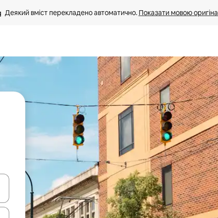
Деякий вміст перекладено автоматично. 
Показати мовою оригіна
я навігації сторінкою клавіші зі стрілками вгору та вниз або жест