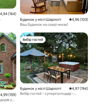
ередня оцінка: 4,94 з 5, відгуки: 164
4,94 (164)
Будинок у місті Шарлотт
Середня оцінка: 4,96 з 
4,96 (103)
 –
Ваш будинок на озері чекає!
Вибір гостей
Вибір гостей
Будинок у місті Шарлотт
Середня оцінка: 4,97 з 
4,97 (194)
Вибір гостей – супергосподар –
ередня оцінка: 4,99 з 5, відгуки: 159
4,99 (159)
приватна гідромасажна ванна!
дорів у
пішки