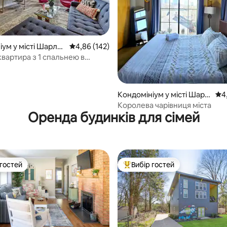
іум у місті Шарлот
Середня оцінка: 4,86 з 5, відгуки: 142
4,86 (142)
квартира з 1 спальнею в
5, відгуки: 156
арку · Перший поверх ·
Аптауну
Кондомініум у місті Шарл
Сер
4
отт
Королева чарівниця міста
Оренда будинків для сімей
 гостей
Вибір гостей
р гостей
Топ вибір гостей