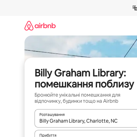
Перейти
до
вмісту
Billy Graham Library:
помешкання поблизу
Бронюйте унікальні помешкання для
відпочинку, будинки тощо на Airbnb
Розташування
Отримавши результати пошуку, використовуйте дл
Прибуття