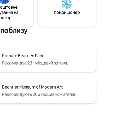
ож від
парковкою. Ідеально розташована за
коштовне
 Noble
кілька хвилин від найкращих
ування на
Кондиціонер
пивоварень, ресторанів і верхньої
риторії
оштовна
частини міста, це ідеальна база для
ні є 55-
пар, друзів або бізнес-мандрівників, які
слінгом.
шукають унікальне та комфортне
и поблизу
перебування.
Romare Bearden Park
Рекомендує 231 місцевий житель
Bechtler Museum of Modern Art
Рекомендують 206 місцевих жителів