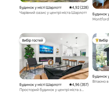
Будинок у місті Шарлотт
Середня оцінка: 4,92 з 
4,92 (228)
Чарівний оазис у центрі міста Шарлотт
Будинок у
Montford 
повноцін
Вибір гостей
Вибір
Вибір гостей
Топ вибі
Будинок у
Вітаємо в
Будинок у місті Шарлотт
Середня оцінка: 4,96 з 
4,96 (357)
Просторий будинок у центрі міста з
джакузі