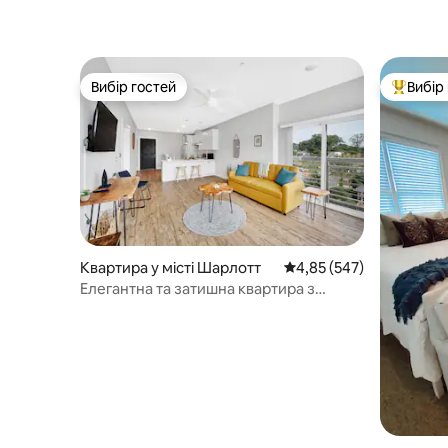
Вибір гостей
Вибір
Вибір гостей
Топ вибі
Квартира у місті Шарлотт
Середня оцінка: 4,85 з 
4,85 (547)
Елегантна та затишна квартира з
1 спальнею та ліжком king-size на
Пласа