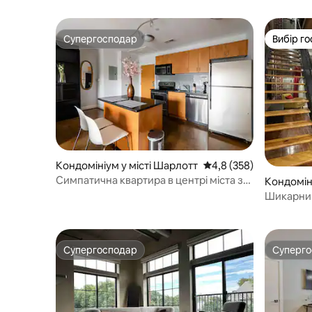
Супергосподар
Вибір го
Супергосподар
Вибір го
Кондомініум у місті Шарлотт
Середня оцінка: 4,8 з 
4,8 (358)
Симпатична квартира в центрі міста з
Кондомін
безкоштовним паркуванням
тт
Шикарний
центрі Пі
Супергосподар
Суперг
Супергосподар
Суперг