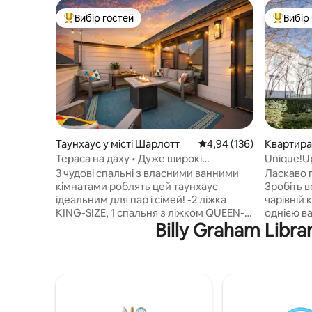
Вибір гостей
Вибір
Топ вибір гостей
Топ вибі
Таунхаус у місті Шарлотт
Середня оцінка: 4,94 з 
4,94 (136)
Квартира 
Тераса на даху • Дуже широкі
Unique!U
двоспальні ліжка • Поруч із легким
3 чудові спальні з власними ванними
Ласкаво 
рейковим транспортом і LoSo
кімнатами роблять цей таунхаус
Зробіть в
ідеальним для пар і сімей! -2 ліжка
чарівній 
KING-SIZE, 1 спальня з ліжком QUEEN-
однією в
Billy Graham Libr
SIZE і телевізорами - Повністю
в центрі 
обладнана кухня шеф-кухаря з
Кароліна
коктейль- та кавовими барами,
легкий д
холодильником для вина – Тераса на
життя, а 
даху для відпочинку з місцем для
розваги т
багаття та вуличним освітленням –
знаходять
Програвач платівок, м'яч для гольфу -
Незалежн