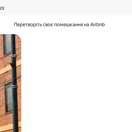
лу
Перетворіть своє помешкання на Airbnb
и дотику та гортання.