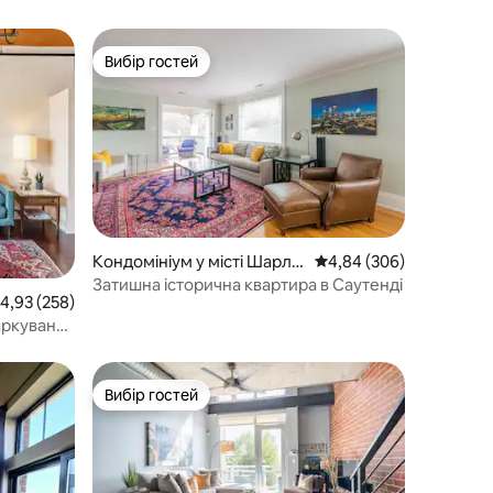
Вибір гостей
Вибір гостей
Кондомініум у місті Шарло
Середня оцінка: 4,84 з 
4,84 (306)
тт
Затишна історична квартира в Саутенді
ередня оцінка: 4,93 з 5, відгуки: 258
4,93 (258)
аркування
wood
Вибір гостей
Вибір гостей