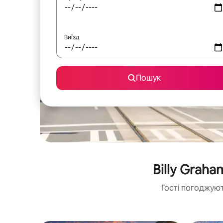
Виїзд
Пошук
Billy Grah
Гості погоджуют