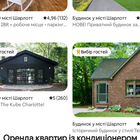
5, відгуки: 228
 місті Шарлотт
Середня оцінка: 4,96 з 5, відгуки: 132
4,96 (132)
Будинок у місті Шарлотт
С
2BR + робоче місце • паркінг •
НОВЕ! Приватний будинок за
на кухня
індивідуальним замовленням
5 хвилин від центру міста!
 гостей
Вибір гостей
р гостей
Топ вибір гостей
 місті Шарлотт
Середня оцінка: 5 з 5, відгуки: 260
5 (260)
 The Kube Charlotte!
5, відгуки: 357
Будинок у місті Шарлотт
С
Історичний будинок у стилі Тю
Оренда квартир із кондиціонером
Ділворті | Усюди можна дійти 