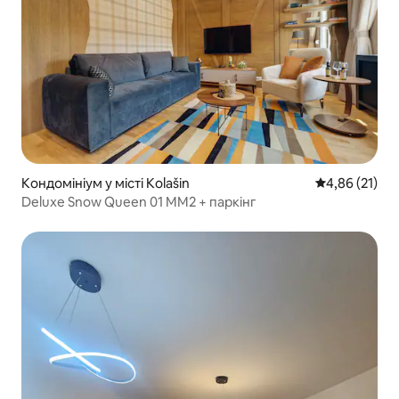
Кондомініум у місті Kolašin
Середня оцінк
4,86 (21)
Deluxe Snow Queen 01 MM2 + паркінг