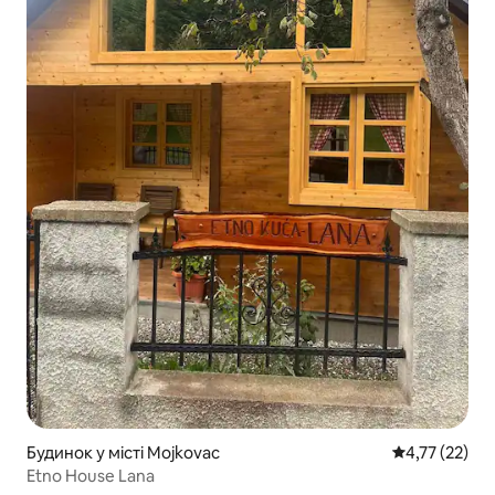
Будинок у місті Mojkovac
Середня оцінк
4,77 (22)
Etno House Lana