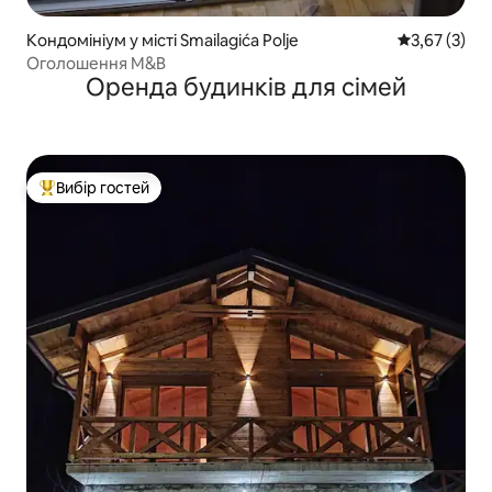
Кондомініум у місті Smailagića Polje
Середня оцін
3,67 (3)
Оголошення M&B
Оренда будинків для сімей
Вибір гостей
Топ вибір гостей