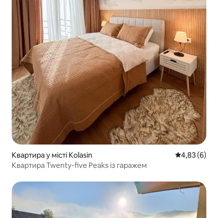
Квартира у місті Kolasin
Середня оцін
4,83 (6)
Квартира Twenty-five Peaks із гаражем