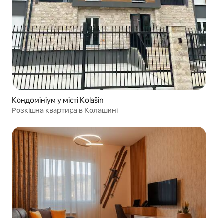
Кондомініум у місті Kolašin
Розкішна квартира в Колашині