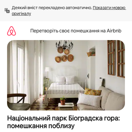
Перейти
Деякий вміст перекладено автоматично. 
Показати мовою 
до
оригіналу
вмісту
Перетворіть своє помешкання на Airbnb
Національний парк Біоградска гора:
помешкання поблизу