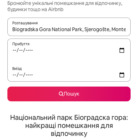
Бронюйте унікальні помешкання для відпочинку,
будинки тощо на Airbnb
Розташування
Отримавши результати пошуку, використовуйте для навігації с
Прибуття
Виїзд
Пошук
Національний парк Біоградска гора:
найкращі помешкання для
відпочинку