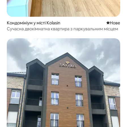
Кондомініум у місті Kolasin
Нове місц
Нове
Сучасна двокімнатна квартира з паркувальним місцем