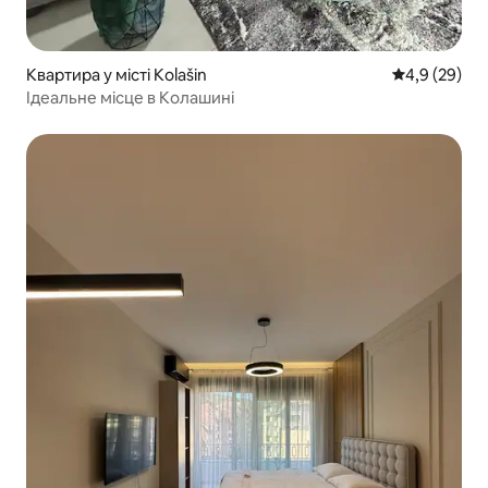
Квартира у місті Kolašin
Середня оцін
4,9 (29)
Ідеальне місце в Колашині