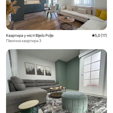
Квартира у місті Bijelo Polje
Середня оцін
5,0 (17)
Північна квартира 3