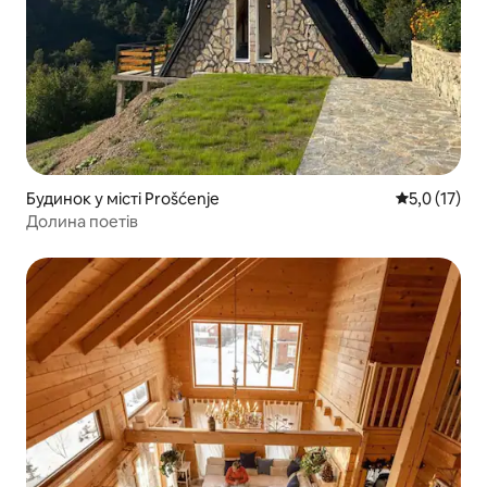
Будинок у місті Prošćenje
Середня оцін
5,0 (17)
Долина поетів