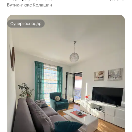
Бутик-люкс Колашин
Супергосподар
Супергосподар