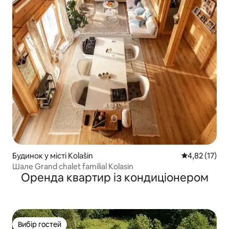
Будинок у місті Kolašin
Середня оцінк
4,82 (17)
Шале Grand chalet familial Kolasin
Оренда квартир із кондиціонером
Вибір гостей
Вибір гостей