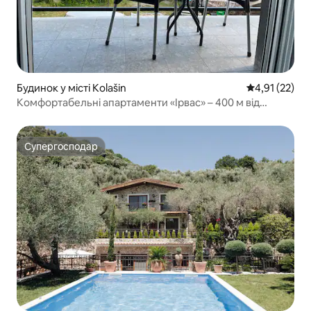
Будинок у місті Kolašin
Середня оцінк
4,91 (22)
Комфортабельні апартаменти «Ірвас» – 400 м від
центру Колашина
Супергосподар
Супергосподар