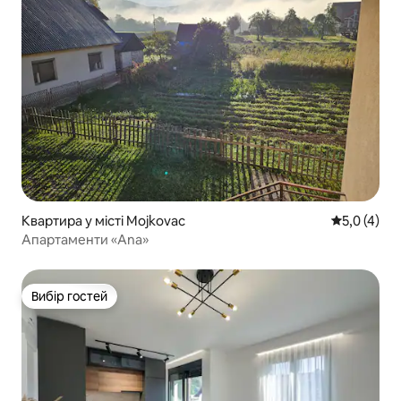
Квартира у місті Mojkovac
Середня оці
5,0 (4)
Апартаменти «Ana»
Вибір гостей
Вибір гостей