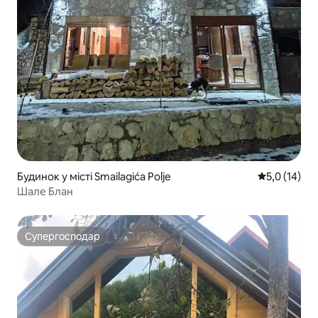
Будинок у місті Smailagića Polje
Середня оцін
5,0 (14)
Шале Блан
Супергосподар
Супергосподар