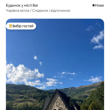
Будинок у місті Bar
Нове місц
Нове
Чарівна вілла / Сніданок і відпочинок
Вибір гостей
Топ вибір гостей