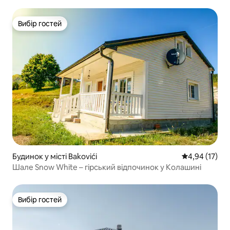
Вибір гостей
Вибір гостей
Будинок у місті Bakovići
Середня оцінк
4,94 (17)
Шале Snow White – гірський відпочинок у Колашині
Вибір гостей
Вибір гостей