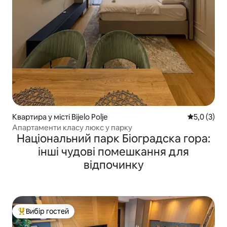
Квартира у місті Bijelo Polje
Середня оці
5,0 (3)
Апартаменти класу люкс у парку
Національний парк Біоградска гора:
інші чудові помешкання для
відпочинку
Вибір гостей
Топ вибір гостей