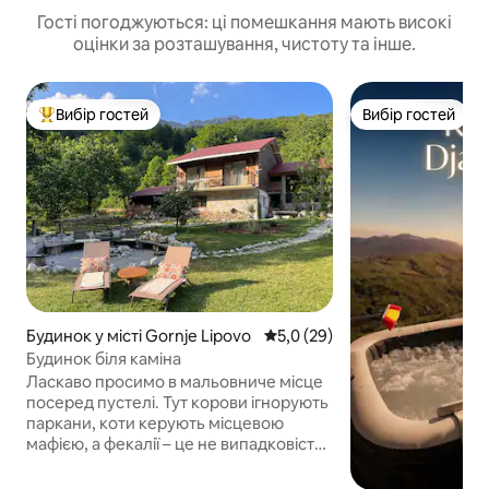
Гості погоджуються: ці помешкання мають високі
оцінки за розташування, чистоту та інше.
Вибір гостей
Вибір гостей
Топ вибір гостей
Вибір гостей
Будинок у місті Gornje Lipovo
Середня оцінка: 5,0 з 5, відгу
5,0 (29)
Будинок біля каміна
Ласкаво просимо в мальовниче місце
посеред пустелі. Тут корови ігнорують
паркани, коти керують місцевою
мафією, а фекалії – це не випадковість,
а особливість. Собаки сусіда можуть
завітати до вас, щоб оцінити ваші