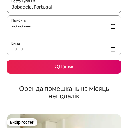
Розташування
Отримавши результати пошуку, використовуйте для навігації с
Прибуття
Виїзд
Пошук
Оренда помешкань на місяць
неподалік
Вибір гостей
Вибір гостей