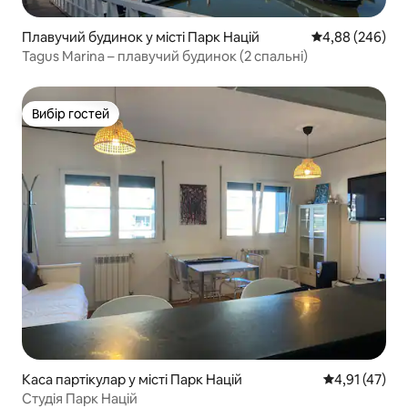
Плавучий будинок у місті Парк Націй
Середня оцінка:
4,88 (246)
Tagus Marina – плавучий будинок (2 спальні)
Вибір гостей
Вибір гостей
Каса партікулар у місті Парк Націй
Середня оцінк
4,91 (47)
Студія Парк Націй