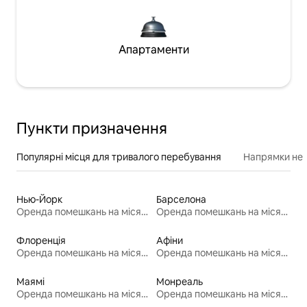
Апартаменти
Пункти призначення
Популярні місця для тривалого перебування
Напрямки неп
Нью-Йорк
Барселона
Оренда помешкань на місяць
Оренда помешкань на місяць
Флоренція
Афіни
Оренда помешкань на місяць
Оренда помешкань на місяць
Маямі
Монреаль
Оренда помешкань на місяць
Оренда помешкань на місяць