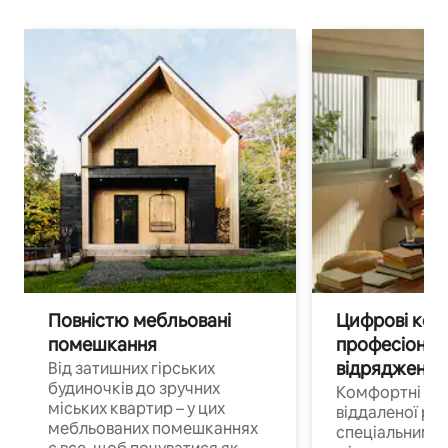
Повністю мебльовані
Цифрові кочі
помешкання
професіонал
відрядження
Від затишних гірських
будиночків до зручних
Комфортні по
міських квартир – у цих
віддаленої роб
мебльованих помешканнях
спеціальним 