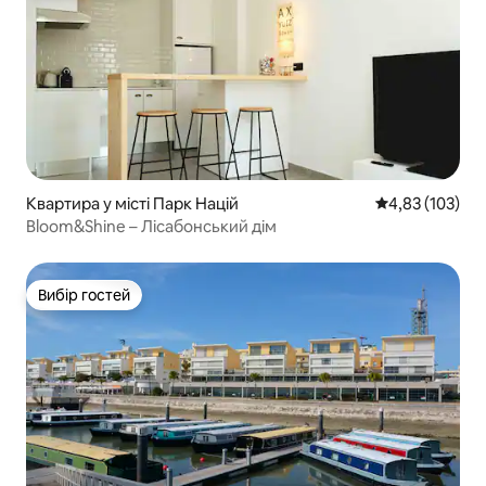
Квартира у місті Парк Націй
Середня оцінка
4,83 (103)
Bloom&Shine – Лісабонський дім
Вибір гостей
Вибір гостей