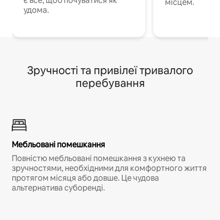
є все, щоб почуватися як
місцем.
удома.
Зручності та привілеї тривалого
перебування
Мебльовані помешкання
Повністю мебльовані помешкання з кухнею та
зручностями, необхідними для комфортного життя
протягом місяця або довше. Це чудова
альтернатива суборенді.