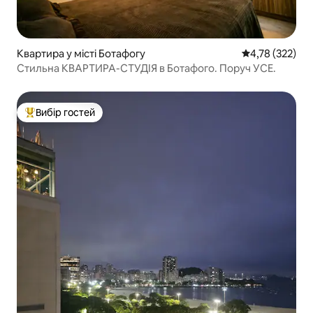
Квартира у місті Ботафогу
Середня оцінка
4,78 (322)
Стильна КВАРТИРА-СТУДІЯ в Ботафого. Поруч УСЕ.
Вибір гостей
Топ вибір гостей