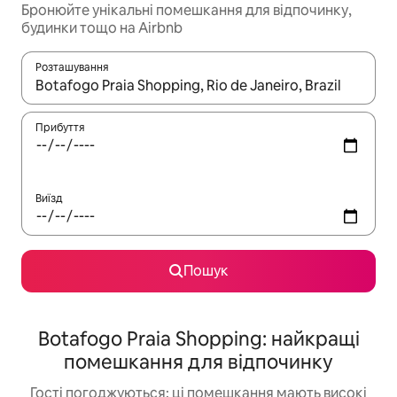
Бронюйте унікальні помешкання для відпочинку,
будинки тощо на Airbnb
Розташування
Отримавши результати пошуку, використовуйте для навігації с
Прибуття
Виїзд
Пошук
Botafogo Praia Shopping: найкращі
помешкання для відпочинку
Гості погоджуються: ці помешкання мають високі