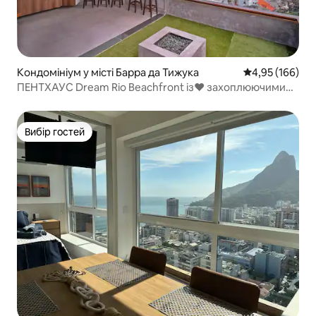
Кондомініум у місті Барра да Тижука
Середня оцінка
4,95 (166)
ПЕНТХАУС Dream Rio Beachfront із❤️ захоплюючими
краєвидами
Вибір гостей
Вибір гостей