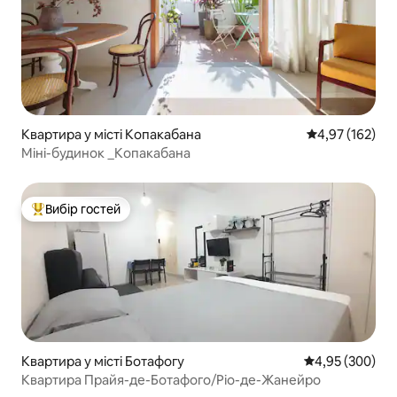
Квартира у місті Копакабана
Середня оцінка
4,97 (162)
Міні-будинок _Копакабана
Вибір гостей
Топ вибір гостей
Квартира у місті Ботафогу
Середня оцінка:
4,95 (300)
Квартира Прайя-де-Ботафого/Ріо-де-Жанейро