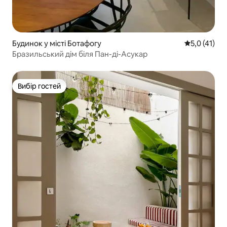
Будинок у місті Ботафогу
Середня оцін
5,0 (41)
Бразильський дім біля Пан-ді-Асукар
Вибір гостей
Вибір гостей