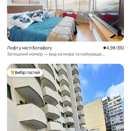
Лофт у місті Ботафогу
Середня оцінк
4,98 (55)
Затишний номер — вид на море та найкраще
розташування
Вибір гостей
Топ вибір гостей