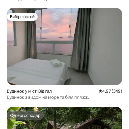
Вибір гостей
Вибір гостей
Будинок у місті Відігал
Середня оцінка:
4,97 (349)
Будинок з видом на море та біля пляжж.
Супергосподар
Супергосподар