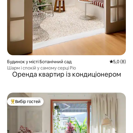
Будинок у місті Ботанічний сад
Середня оці
5,0 (8)
Шарм і спокій у самому серці Ріо
Оренда квартир із кондиціонером
Вибір гостей
Топ вибір гостей