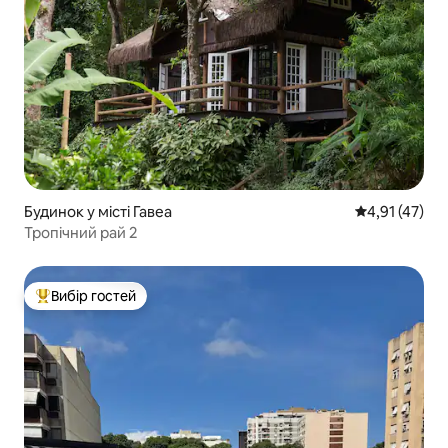
Будинок у місті Гавеа
Середня оцінк
4,91 (47)
Тропічний рай 2
Вибір гостей
Топ вибір гостей