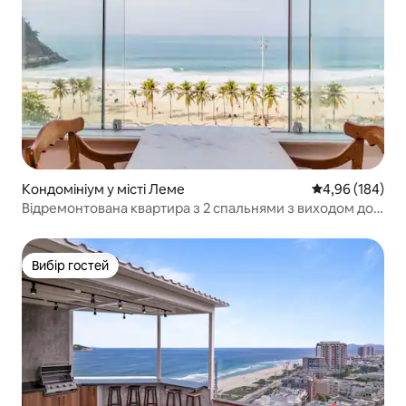
Кондомініум у місті Леме
Середня оцінка:
4,96 (184)
Відремонтована квартира з 2 спальнями з виходом до
пляжу
Вибір гостей
Вибір гостей