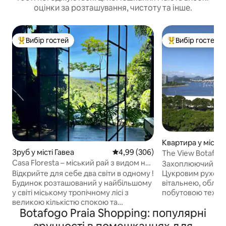
оцінки за розташування, чистоту та інше.
Вибір гостей
Вибір гостей
Топ вибір гостей
Топ вибір гостей
Квартира у місті 
Зруб у місті Гавеа
Середня оцінка: 4,99 з 5, відгук
4,99 (306)
The View Botafog
Casa Floresta – міський рай з видом на
Захоплюючий вид 
океан
Цукровим рухом.
Відкрийте для себе два світи в одному !
вітальнею, обла
Будинок розташований у найбільшому
побутовою техні
у світі міському тропічному лісі з
приладдям і сте
великою кількістю спокою та
Botafogo Praia Shopping: популярні
комора; ванна кім
захоплюючим видом на море
кондиціонером, 
Леблона. З іншого боку, ви будете в 2