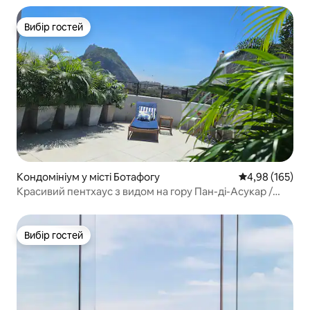
Вибір гостей
Вибір гостей
Кондомініум у місті Ботафогу
Середня оцінка
4,98 (165)
Красивий пентхаус з видом на гору Пан-ді-Асукар /
Урку
Вибір гостей
Вибір гостей