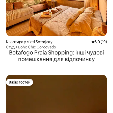
Квартира у місті Ботафогу
Середня оцін
5,0 (19)
Студія Boho Chic Corcovado
Botafogo Praia Shopping: інші чудові
помешкання для відпочинку
Вибір гостей
Вибір гостей