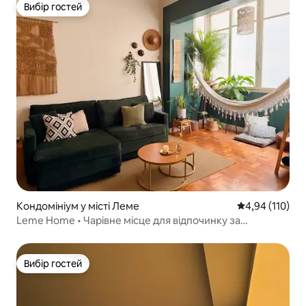
Вибір гостей
Вибір гостей
Кондомініум у місті Леме
Середня оцінка
4,94 (110)
Leme Home • Чарівне місце для відпочинку за
3 хвилини пішки до пляжу
Вибір гостей
Вибір гостей