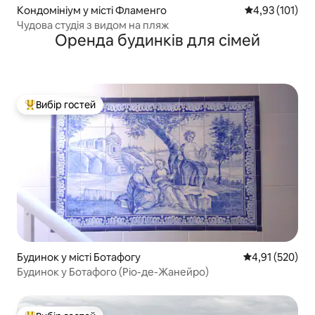
Кондомініум у місті Фламенго
Середня оцінка
4,93 (101)
Чудова студія з видом на пляж
Оренда будинків для сімей
Вибір гостей
Топ вибір гостей
Будинок у місті Ботафогу
Середня оцінка
4,91 (520)
Будинок у Ботафого (Ріо-де-Жанейро)