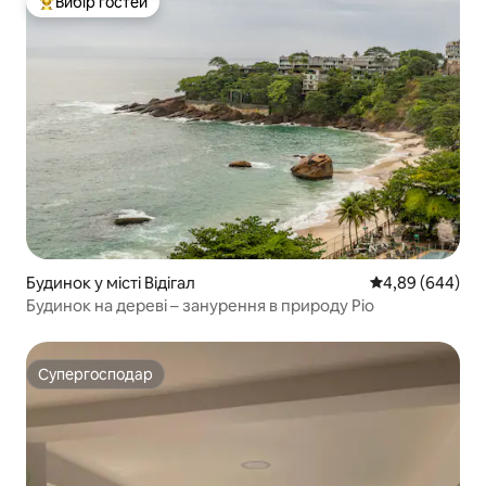
Вибір гостей
Топ вибір гостей
Будинок у місті Відігал
Середня оцінка:
4,89 (644)
Будинок на дереві – занурення в природу Ріо
Супергосподар
Супергосподар