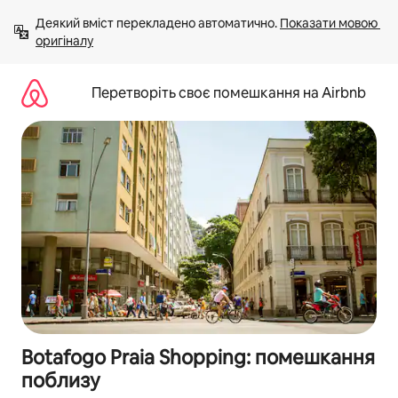
Перейти
Деякий вміст перекладено автоматично. 
Показати мовою 
до
оригіналу
вмісту
Перетворіть своє помешкання на Airbnb
Botafogo Praia Shopping: помешкання
поблизу