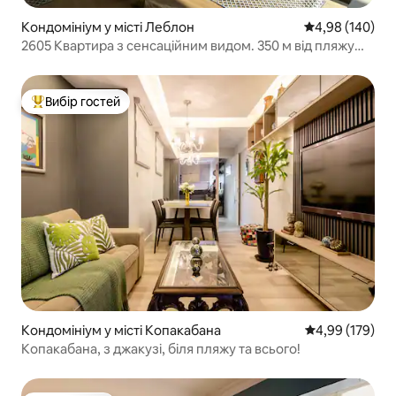
Кондомініум у місті Леблон
Середня оцінка:
4,98 (140)
2605 Квартира з сенсаційним видом. 350 м від пляжу
Леблон
Вибір гостей
Топ вибір гостей
Кондомініум у місті Копакабана
Середня оцінка
4,99 (179)
Копакабана, з джакузі, біля пляжу та всього!