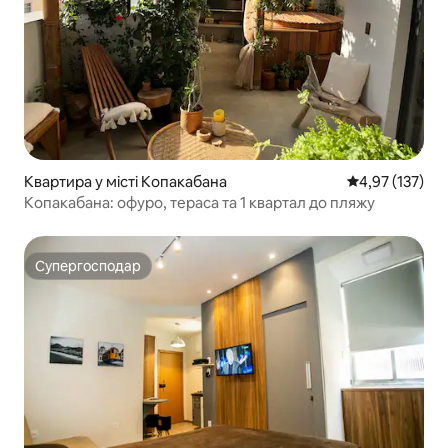
Квартира у місті Копакабана
Середня оцінка
4,97 (137)
Копакабана: офуро, тераса та 1 квартал до пляжу
Супергосподар
Супергосподар