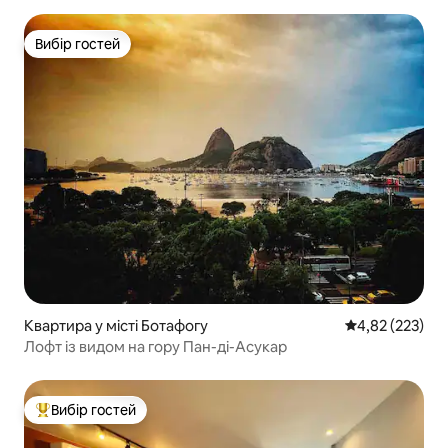
Вибір гостей
Вибір гостей
Квартира у місті Ботафогу
Середня оцінка
4,82 (223)
Лофт із видом на гору Пан-ді-Асукар
Вибір гостей
Топ вибір гостей