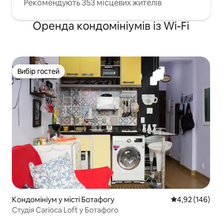
Рекомендують 353 місцевих жителів
Оренда кондомініумів із Wi-Fi
Вибір гостей
Вибір гостей
Кондомініум у місті Ботафогу
Середня оцінка
4,92 (146)
Студія Carioca Loft у Ботафого