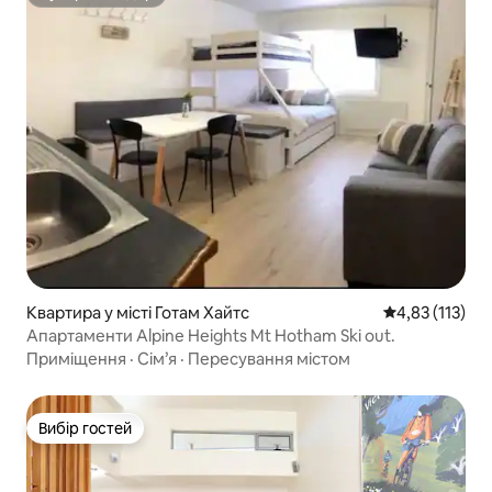
Супергосподар
Квартира у місті Готам Хайтс
Середня оцінка
4,83 (113)
Апартаменти Alpine Heights Mt Hotham Ski out.
Приміщення
·
Сім’я
·
Пересування містом
Вибір гостей
Вибір гостей