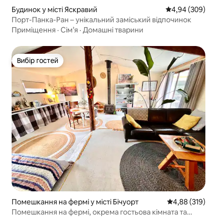
Будинок у місті Яскравий
Середня оцінка:
4,94 (309)
Порт-Панка-Ран – унікальний заміський відпочинок
Приміщення
·
Сім’я
·
Домашні тварини
Вибір гостей
Вибір гостей
Помешкання на фермі у місті Бічуорт
Середня оцінка
4,88 (319)
Помешкання на фермі, окрема гостьова кімната та