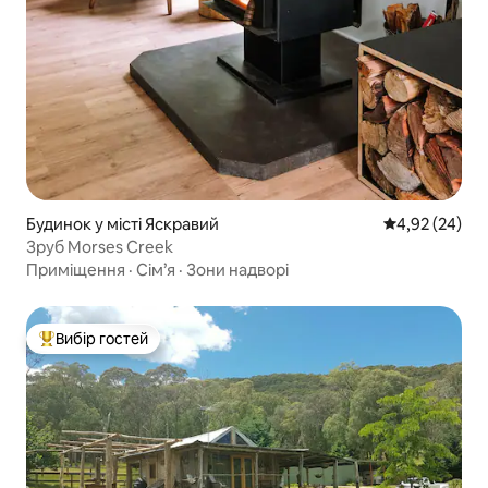
Будинок у місті Яскравий
Середня оцінк
4,92 (24)
Зруб Morses Creek
Приміщення
·
Сім’я
·
Зони надворі
Вибір гостей
Топ вибір гостей