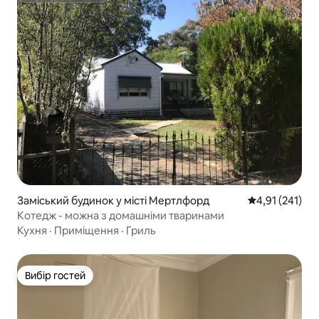
Заміський будинок у місті Мертлфорд
Середня оцінка
4,91 (241)
Котедж - можна з домашніми тваринами
Кухня
·
Приміщення
·
Гриль
Вибір гостей
Вибір гостей