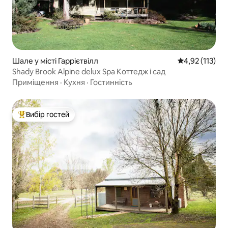
Шале у місті Гаррієтвілл
Середня оцінка
4,92 (113)
Shady Brook Alpine delux Spa Коттедж і сад
Приміщення
·
Кухня
·
Гостинність
Вибір гостей
Топ вибір гостей