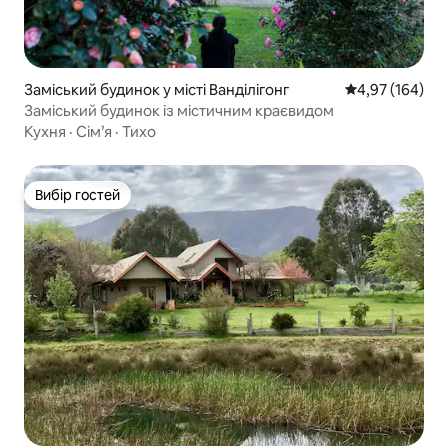
Заміський будинок у місті Ванділігонг
Середня оцінка
4,97 (164)
Заміський будинок із містичним краєвидом
Кухня
·
Сім’я
·
Тихо
Вибір гостей
Вибір гостей