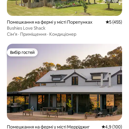
Помешкання на фермі у місті Порепунках
Середня оці
5 (455)
Bushies Love Shack
Сім’я
·
Приміщення
·
Кондиціонер
Вибір гостей
Вибір гостей
Помешкання на фермі у місті Мерріджиг
Середня оцінк
4,9 (100)