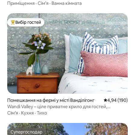
вітальня
Приміщення
·
Сім’я
·
Ванна кімната
Вибір гостей
Топ вибір гостей
Помешкання на фермі у місті Ванділігонг
Середня оцінка:
4,94 (190)
Wandi Valley – ціле приватне крило для гостей,
4 спальні місця
Сім’я
·
Кухня
·
Тихо
Супергосподар
Супергосподар