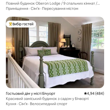
Повний будинок Oberon Lodge / 9 спальних кімнат /
20 місць для ночівлі
Приміщення
·
Сім’я
·
Пересування містом
Вибір гостей
Топ вибір гостей
Гостьовий дім у місті Бічуорт
Середня оцінка:
4,94 (484)
Красивий заміський будинок з садом у Бічворті
Кухня
·
Сім’я
·
Велосипедний спорт