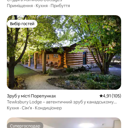
Приміщення
·
Кухня
·
Прибуття
Вибір гостей
Вибір гостей
Зруб у місті Порепунках
Середня оцінка
4,91 (105)
Tewksbury Lodge – автентичний зруб у канадському
стилі
Кухня
·
Сім’я
·
Кондиціонер
Супергосподар