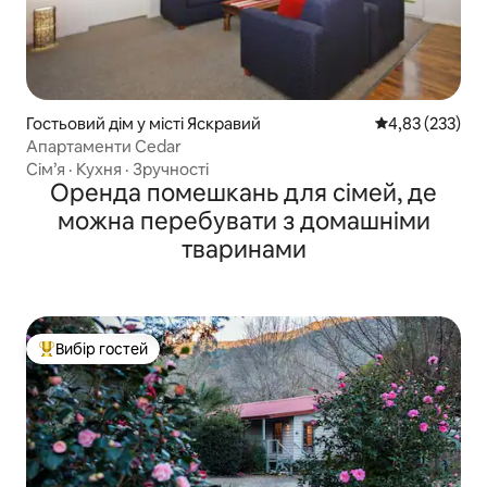
Гостьовий дім у місті Яскравий
Середня оцінка
4,83 (233)
Апартаменти Cedar
Сім’я
·
Кухня
·
Зручності
Оренда помешкань для сімей, де
можна перебувати з домашніми
тваринами
Вибір гостей
Топ вибір гостей