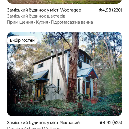
Заміський будинок у місті Wooragee
Середня оцінка:
4,98 (220)
Заміський будинок шахтерів
Приміщення
·
Кухня
·
Гідромасажна ванна
Вибір гостей
Вибір гостей
Заміський будинок у місті Яскравий
Середня оцінка
4,92 (525)
Студія в Ashwood Cottages