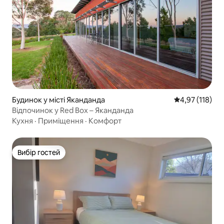
Будинок у місті Яканданда
Середня оцінка
4,97 (118)
Відпочинок у Red Box – Яканданда
Кухня
·
Приміщення
·
Комфорт
Вибір гостей
Вибір гостей