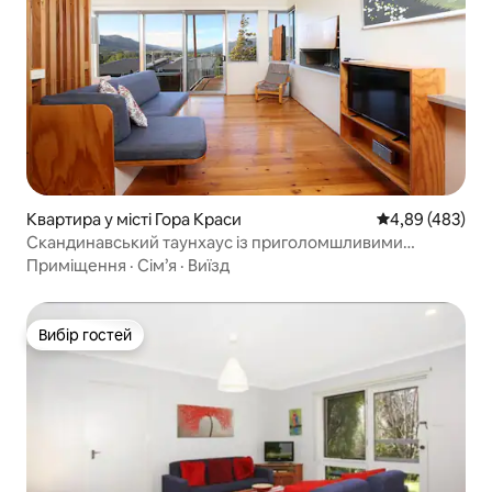
Квартира у місті Гора Краси
Середня оцінка:
4,89 (483)
Скандинавський таунхаус із приголомшливими
краєвидами
Приміщення
·
Сім’я
·
Виїзд
Вибір гостей
Вибір гостей