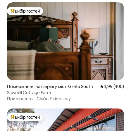
Вибір гостей
Топ вибір гостей
Помешкання на фермі у місті Greta South
Середня оцінка:
4,99 (400)
Sawmill Cottage Farm
Приміщення
·
Сім’я
·
Якість сну
Вибір гостей
Топ вибір гостей