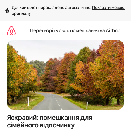
Перейти
Деякий вміст перекладено автоматично. 
Показати мовою 
до
оригіналу
вмісту
Перетворіть своє помешкання на Airbnb
Яскравий: помешкання для
сімейного відпочинку