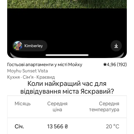
Гостьові апартаменти у місті Мойху
Середня оцінка
4,96 (192)
Moyhu Sunset Vista
Кухня
·
Сім’я
·
Краєвид
Коли найкращий час для
відвідування міста Яскравий?
Місяць
Середня
Середня
ціна
температура
Січ.
13 566 ₴
20 °C