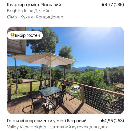
Квартира у місті Яскравий
Середня оцінка
4,77 (236)
Brightside на Делейні
Сім’я
·
Кухня
·
Кондиціонер
Вибір гостей
Топ вибір гостей
Гостьові апартаменти у місті Яскравий
Середня оцінка:
4,95 (263)
Valley View Heights – затишний куточок для двох