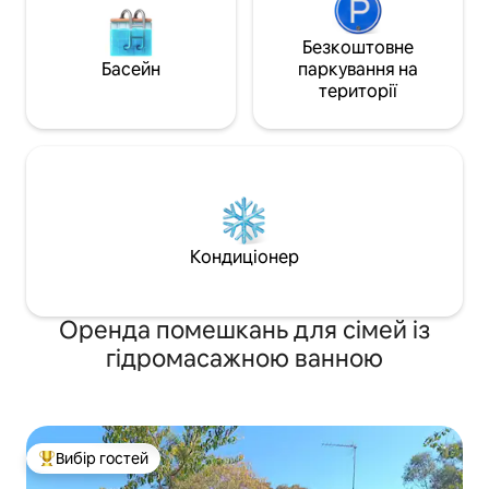
Безкоштовне
Басейн
паркування на
території
Кондиціонер
Оренда помешкань для сімей із
гідромасажною ванною
Вибір гостей
Топ вибір гостей