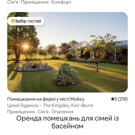
Сім’я
·
Приміщення
·
Комфорт
Вибір гостей
Топ вибір гостей
Помешкання на фермі у місті Мойху
Середня оці
5 (219)
Цілий будинок – The Kingsley, Кінг-Веллі
Приміщення
·
Сім’я
·
Опалення
Оренда помешкань для сімей із
басейном