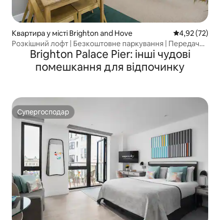
Квартира у місті Brighton and Hove
Середня оцінк
4,92 (72)
Розкішний лофт | Безкоштовне паркування | Передача
Brighton Palace Pier: інші чудові
ключів
помешкання для відпочинку
Супергосподар
Супергосподар