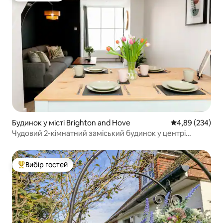
Будинок у місті Brighton and Hove
Середня оцінка:
4,89 (234)
Чудовий 2-кімнатний заміський будинок у центрі
Північного Лейна
Вибір гостей
Топ вибір гостей