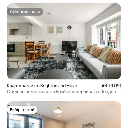
Супергосподар
Супергосподар
Квартира у місті Brighton and Hove
Середня оцінк
4,79 (19)
Стильне помешкання в Брайтоні: перлина на Лондон-
роуд
Вибір гостей
Вибір гостей