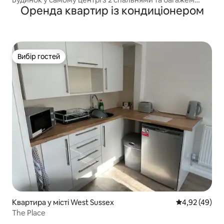
Оренда квартир із кондиціонером
характеру
Вибір гостей
Вибір гостей
Квартира у місті West Sussex
Середня оцінк
4,92 (49)
The Place