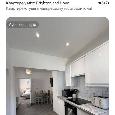
Квартира у місті Brighton and Hove
Середня о
5 (7)
Квартира-студія в найкращому місці Брайтона!
Супергосподар
Супергосподар