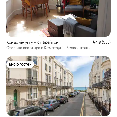
Кондомініум у місті Брайтон
Середня оцінк
4,9 (555)
Стильна квартира в Кемптауні • Безкоштовне
паркування
Вибір гостей
Вибір гостей