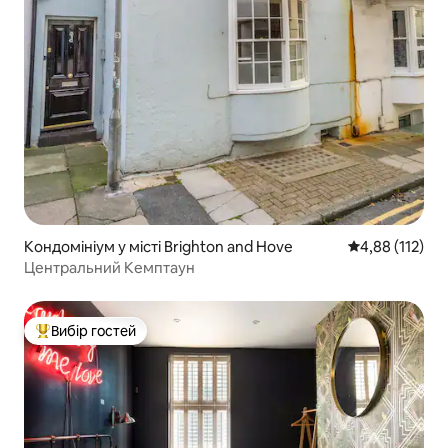
Кондомініум у місті Brighton and Hove
Середня оцінка
4,88 (112)
Центральний Кемптаун
Вибір гостей
Топ вибір гостей