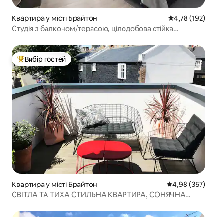
Квартира у місті Брайтон
Середня оцінка
4,78 (192)
Студія з балконом/терасою, цілодобова стійка
реєстрації та тренажерний зал
Вибір гостей
Топ вибір гостей
Квартира у місті Брайтон
Середня оцінка:
4,98 (357)
СВІТЛА ТА ТИХА СТИЛЬНА КВАРТИРА, СОНЯЧНА
ТЕРАСА НА ДАХУ