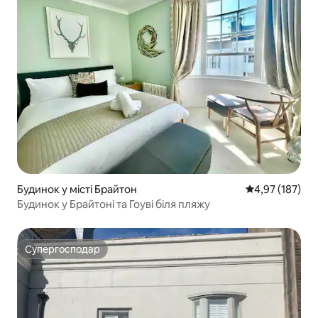
Будинок у місті Брайтон
Середня оцінка
4,97 (187)
Будинок у Брайтоні та Гоуві біля пляжу
Супергосподар
Супергосподар