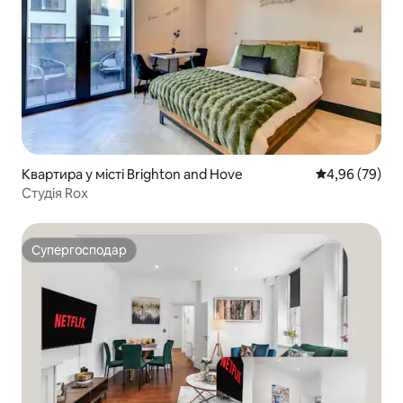
Квартира у місті Brighton and Hove
Середня оцінка
4,96 (79)
Студія Rox
Супергосподар
Супергосподар