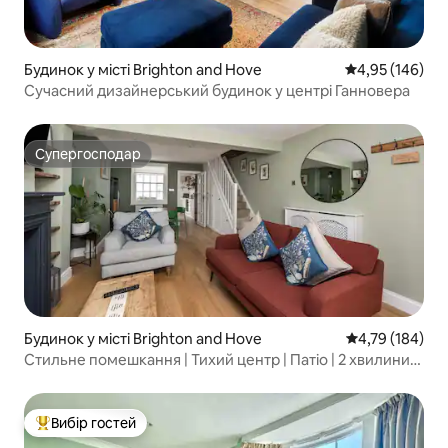
Будинок у місті Brighton and Hove
Середня оцінка
4,95 (146)
Сучасний дизайнерський будинок у центрі Ганновера
Супергосподар
Супергосподар
Будинок у місті Brighton and Hove
Середня оцінка
4,79 (184)
Стильне помешкання | Тихий центр | Патіо | 2 хвилини
до пляжу
Вибір гостей
Топ вибір гостей