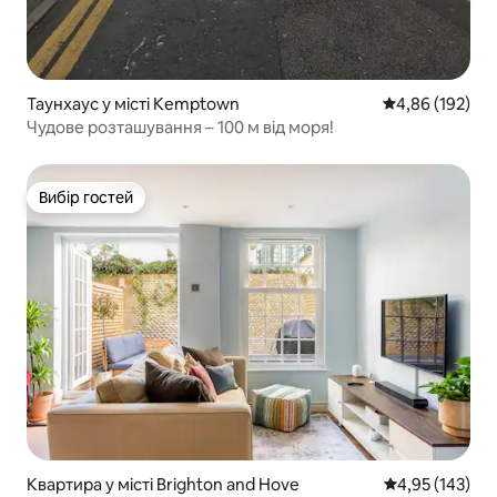
Таунхаус у місті Kemptown
Середня оцінка
4,86 (192)
Чудове розташування – 100 м від моря!
Вибір гостей
Вибір гостей
Квартира у місті Brighton and Hove
Середня оцінка
4,95 (143)