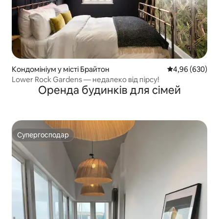
Кондомініум у місті Брайтон
Середня оцінка:
4,96 (630)
Lower Rock Gardens — недалеко від пірсу!
Оренда будинків для сімей
Супергосподар
Супергосподар