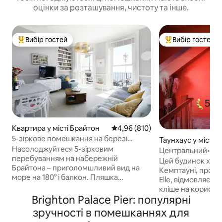
оцінки за розташування, чистоту та інше.
Вибір гостей
Вибір гостей
Топ вибір гостей
Топ вибір гостей
Квартира у місті Брайтон
Середня оцінка: 4,96 з 5, відгук
4,96 (810)
5-зіркове помешкання на березі
Таунхаус у місті 
моря – вид на море, паркінг, балкон
Насолоджуйтеся 5-зірковим
Центральний•Пля
перебуванням на набережній
ліжечко
Цей будинок худо
Брайтона – приголомшливий вид на
Кемптауні, про я
море на 180° і балкон. Пляшка
Elle, відмовляєть
шампанського після прибуття 🍾
кліше на користь
Уникайте стресу/витрат на паркування
Brighton Palace Pier: популярні
дизайну, розташо
в Брайтоні завдяки власному
пляжем і в центрі
зручності в помешканнях для
паркувальному місцю. У культовій
Відпочиньте у вра