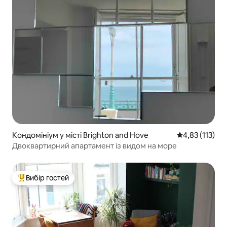
Кондомініум у місті Brighton and Hove
Середня оцінка
4,83 (113)
Двоквартирний апартамент із видом на море
Вибір гостей
Топ вибір гостей