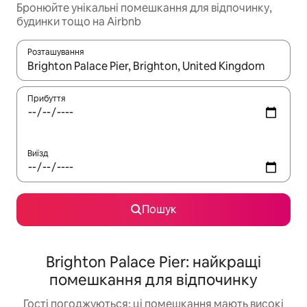
Бронюйте унікальні помешкання для відпочинку,
будинки тощо на Airbnb
Розташування
Отримавши результати пошуку, використовуйте для навігації с
Прибуття
Виїзд
Пошук
Brighton Palace Pier: найкращі
помешкання для відпочинку
Гості погоджуються: ці помешкання мають високі