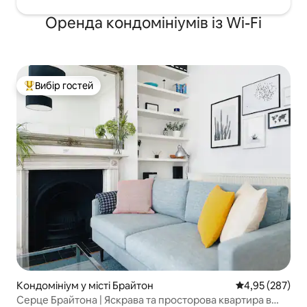
Оренда кондомініумів із Wi-Fi
Вибір гостей
Топ вибір гостей
Кондомініум у місті Брайтон
Середня оцінка:
4,95 (287)
Серце Брайтона | Яскрава та просторова квартира в