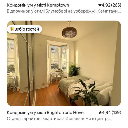
Кондомініум у місті Kemptown
Середня оцінка:
4,92 (265)
Відпочинок у стилі Блумсбері на узбережжі, Кемптаун-
Вілледж
Вибір гостей
Топ вибір гостей
Кондомініум у місті Brighton and Hove
Середня оцінка
4,94 (139)
Станція Брайтон: квартира з 2 спальнями в центрі
Брайтона