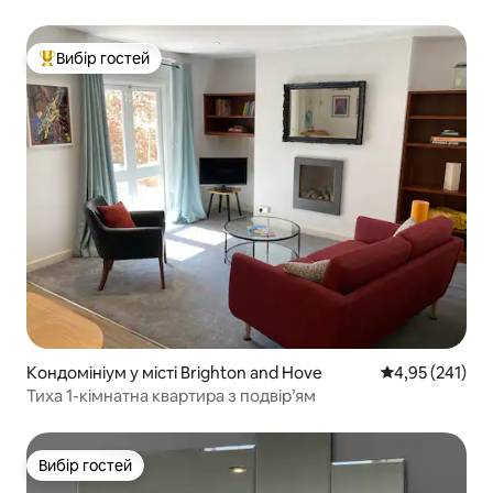
районі Норт-Лейн
Вибір гостей
Топ вибір гостей
Кондомініум у місті Brighton and Hove
Середня оцінка
4,95 (241)
Тиха 1-кімнатна квартира з подвір’ям
Вибір гостей
Вибір гостей