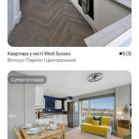
Квартира у місті West Sussex
Середня о
5 (3)
Віллоус-Паркінг і Центральний
Супергосподар
Супергосподар