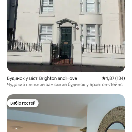
Будинок у місті Brighton and Hove
Середня оцінка
4,87 (134)
Чудовий пляжний заміський будинок у Брайтон-Лейнс
Вибір гостей
Вибір гостей