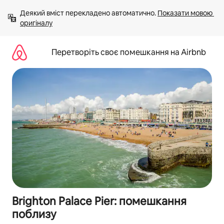
Перейти
Деякий вміст перекладено автоматично. 
Показати мовою 
до
оригіналу
вмісту
Перетворіть своє помешкання на Airbnb
Brighton Palace Pier: помешкання
поблизу