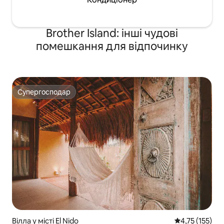
Brother Island: інші чудові
помешкання для відпочинку
Супергосподар
Супергосподар
Вілла у місті El Nido
Середня оцінка
4,75 (155)