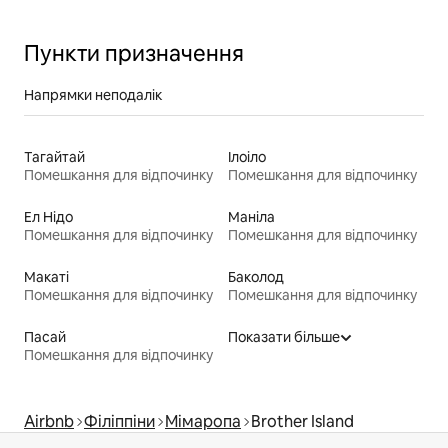
Пункти призначення
Напрямки неподалік
Тагайтай
Ілоіло
Помешкання для відпочинку
Помешкання для відпочинку
Ел Нідо
Маніла
Помешкання для відпочинку
Помешкання для відпочинку
Макаті
Баколод
Помешкання для відпочинку
Помешкання для відпочинку
Пасай
Показати більше
Помешкання для відпочинку
Airbnb
Філіппіни
Мімаропа
Brother Island