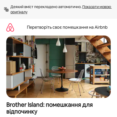
Перейти
Деякий вміст перекладено автоматично. 
Показати мовою 
до
оригіналу
вмісту
Перетворіть своє помешкання на Airbnb
Brother Island: помешкання для
відпочинку