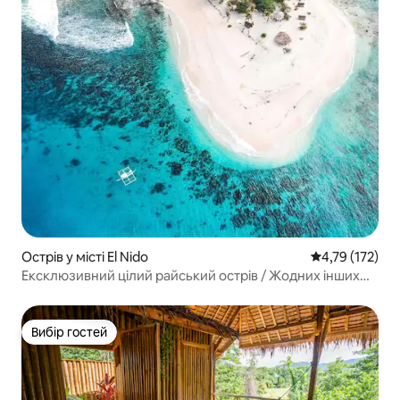
Острів у місті El Nido
Середня оцінка
4,79 (172)
Ексклюзивний цілий райський острів / Жодних інших
гостей
Вибір гостей
Вибір гостей