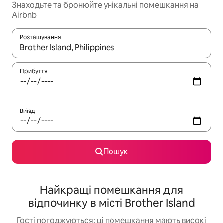
Знаходьте та бронюйте унікальні помешкання на
Airbnb
Розташування
Отримавши результати пошуку, використовуйте для навігації с
Прибуття
Виїзд
Пошук
Найкращі помешкання для
відпочинку в місті Brother Island
Гості погоджуються: ці помешкання мають високі