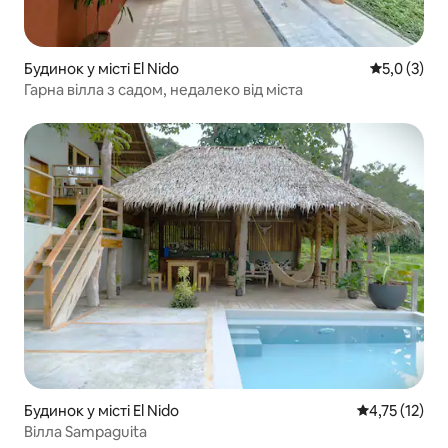
Будинок у місті El Nido
Середня оці
5,0 (3)
Гарна вілла з садом, недалеко від міста
Будинок у місті El Nido
Середня оцінк
4,75 (12)
Вілла Sampaguita