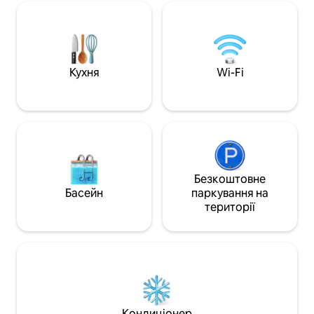
відпочити, досліджувати та
холодного напою 
розважитися. Знайдіть нас на G-maps
безкоштовні прох
для додаткової гнучкості. - Повністю
басейну після ва
обладнана кухня - Приватний басейн -
Спостерігайте, я
Тренажерний зал - Wi-Fi Starlink -
деревами. Coconut Villa дарує вам
4 спальні з ванними кімнатами - смарт-
Кухня
Wi-Fi
повільний, прекр
телевізор; - Повністю укомплектовано
простір, де спра
найнеобхіднішими речами - Щоденне
історія на острові
прибирання - Послуги консьєржа
(екскурсії, трансфер з аеропорту)
Безкоштовне
Басейн
паркування на
території
Кондиціонер