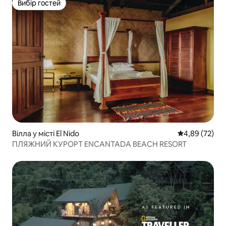
Вибір гостей
Вибір гостей
Вілла у місті El Nido
Середня оцінк
4,89 (72)
ПЛЯЖНИЙ КУРОРТ ENCANTADA BEACH RESORT