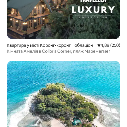
Квартира у місті Коронг-коронг Поблаціон
Середня оцінка:
4,89 (250)
Кімната Амелія в Colibris Corner, пляж Маремегмег