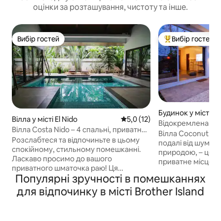
оцінки за розташування, чистоту та інше.
Вибір гостей
Вибір гостей
Вибір гостей
Топ вибір гостей
Будинок у місті El
Вілла у місті El Nido
Середня оцінка: 5,0 з 5, відгу
5,0 (12)
Відокремлена віл
Вілла Costa Nido – 4 спальні, приватний
басейном в Ель-Н
Вілла Coconut – E
басейн, двір
Розслабтеся та відпочиньте в цьому
подалі від шуму т
спокійному, стильному помешканні.
природою, – це 
Ласкаво просимо до вашого
приватне місце д
приватного шматочка раю! Ця
створене для тих
Популярні зручності в помешканнях
приголомшлива тропічна вілла,
відчувати, а не прост
розташована всього за кілька хвилин
для відпочинку в місті Brother Island
жвавих вулиць. Ж
від пляжу, пропонує ідеальне
Лише ви, люди, як
поєднання розкоші, комфорту та
неквапливий ритм
острівного шарму. Приїжджайте
Прокиньтеся під с