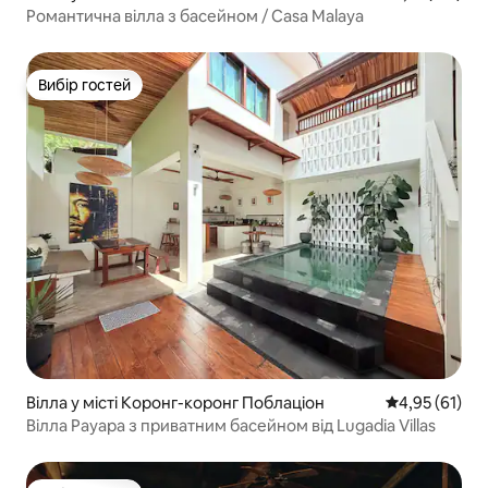
Романтична вілла з басейном / Casa Malaya
Вибір гостей
Вибір гостей
Вілла у місті Коронг-коронг Поблаціон
Середня оцінк
4,95 (61)
Вілла Payapa з приватним басейном від Lugadia Villas