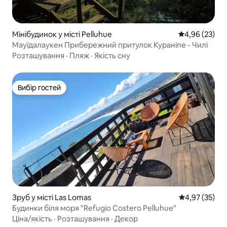
Мінібудинок у місті Pelluhue
Середня оцінк
4,96 (23)
Мауїдалаукен Прибережний притулок Кураніпе - Чилі
Розташування
·
Пляж
·
Якість сну
Вибір гостей
Вибір гостей
Зруб у місті Las Lomas
Середня оцінк
4,97 (35)
Будинки біля моря "Refugio Costero Pelluhue"
Ціна/якість
·
Розташування
·
Декор