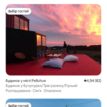
Вибір гостей
Вибір гостей
Будинок у місті Pelluhue
Середня оцінка
4,94 (82)
Будинок у Бучупурео/Трегуалему/Пульяй
Розташування
·
Сім’я
·
Опалення
Вибір гостей