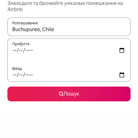
Знаходьте та бронюйте унікальні помешкання на
Airbnb
Розташування
Отримавши результати пошуку, використовуйте для навігації с
Прибуття
Виїзд
Пошук