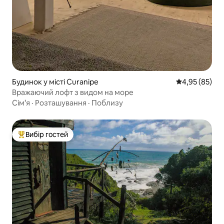
Будинок у місті Curanipe
Середня оцінк
4,95 (85)
Вражаючий лофт з видом на море
Сім’я
·
Розташування
·
Поблизу
Вибір гостей
Топ вибір гостей