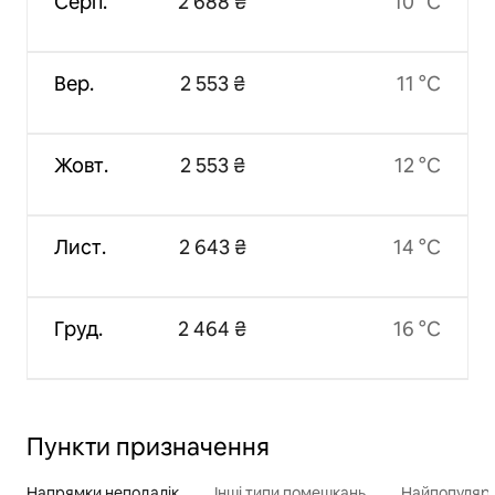
Серп.
2 688 ₴
10 °C
Вер.
2 553 ₴
11 °C
Жовт.
2 553 ₴
12 °C
Лист.
2 643 ₴
14 °C
Груд.
2 464 ₴
16 °C
Пункти призначення
Напрямки неподалік
Інші типи помешкань
Найпопулярн