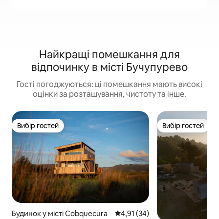
Найкращі помешкання для
відпочинку в місті Бучупурево
Гості погоджуються: ці помешкання мають високі
оцінки за розташування, чистоту та інше.
Вибір гостей
Вибір гостей
Вибір гостей
Вибір гостей
Будинок у місті Cobquecura
Середня оцінка: 4,91 з 5, відгу
4,91 (34)