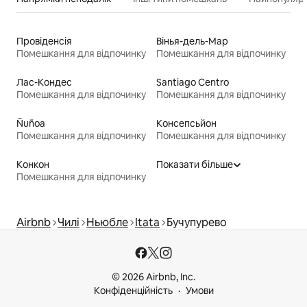
Провіденсія
Вінья-дель-Мар
Помешкання для відпочинку
Помешкання для відпочинку
Лас-Кондес
Santiago Centro
Помешкання для відпочинку
Помешкання для відпочинку
Ñuñoa
Консепсьйон
Помешкання для відпочинку
Помешкання для відпочинку
Конкон
Показати більше
Помешкання для відпочинку
Airbnb
Чилі
Ньюбле
Itata
Бучупурево
© 2026 Airbnb, Inc.
Конфіденційність
Умови