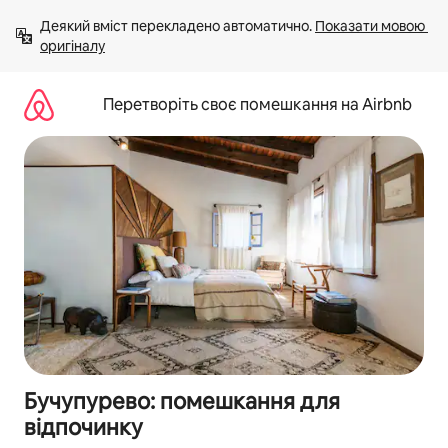
Перейти
Деякий вміст перекладено автоматично. 
Показати мовою 
до
оригіналу
вмісту
Перетворіть своє помешкання на Airbnb
Бучупурево: помешкання для
відпочинку