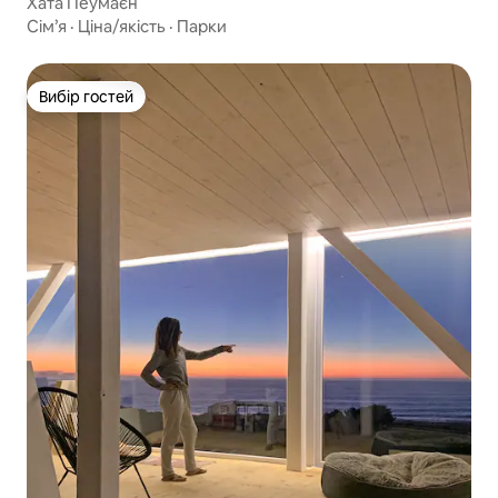
Хата Пеумаєн
Сім’я
·
Ціна/якість
·
Парки
Вибір гостей
Вибір гостей