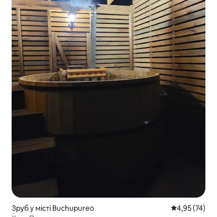
Зруб у місті Buchupureo
Середня оцінк
4,95 (74)