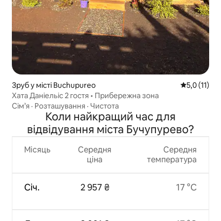
Зруб у місті Buchupureo
Середня оцін
5,0 (11)
Хата Даніельіс 2 гостя • Прибережна зона
Сім’я
·
Розташування
·
Чистота
Коли найкращий час для
відвідування міста Бучупурево?
Місяць
Середня
Середня
ціна
температура
Січ.
2 957 ₴
17 °C